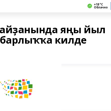
+18 °С
Облачно
майҙанында яңы йыл
 барлыҡҡа килде