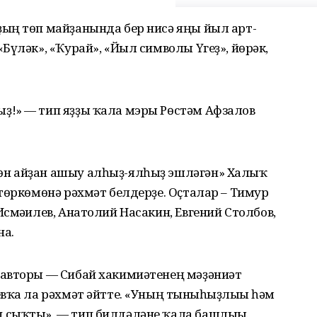
ың төп майҙанында бер нисә яңы йыл арт-
Бүләк», «Ҡурай», «Йыл символы Үгеҙ», йөрәк,
ҙ!» — тип яҙҙы ҡала мэры Рөстәм Афзалов
н айҙан ашыу алһыҙ-ялһыҙ эшләгән» Халыҡ
төркөмөнә рәхмәт белдерҙе. Оҫталар – Тимур
смәғилев, Анатолий Насакин, Евгений Столбов,
на.
 авторы — Сибай хакимиәтенең мәҙәниәт
вҡа ла рәхмәт әйтте. «Уның тынғыһыҙлығы һәм
 сыҡты», — тип билдәләне ҡала башлығы.