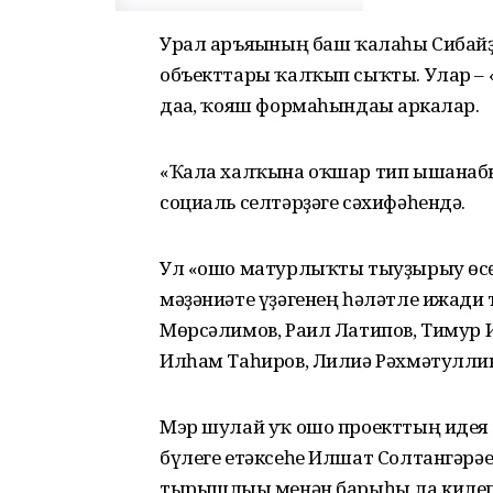
Урал аръяғының баш ҡалаһы Сибайҙ
объекттары ҡалҡып сыҡты. Улар – «
даға, ҡояш формаһындағы аркалар.
«Ҡала халҡына оҡшар тип ышанабы
социаль селтәрҙәге сәхифәһендә.
Ул «ошо матурлыҡты тыуҙырыу өсө
мәҙәниәте үҙәгенең һәләтле ижади 
Мөрсәлимов, Раил Латипов, Тимур И
Илһам Таһиров, Лилиә Рәхмәтулли
Мэр шулай уҡ ошо проекттың идея
бүлеге етәксеһе Илшат Солтангәрәе
тырышлығы менән барыһы ла килеп