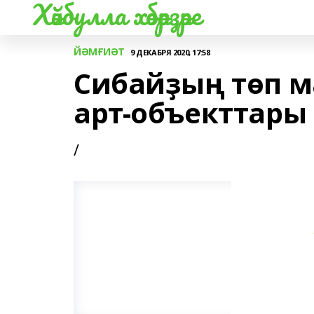
Хәйбулла хәбәрҙәре
ЙӘМҒИӘТ
9 ДЕКАБРЯ 2020, 17:58
Сибайҙың төп 
арт-объекттары
/