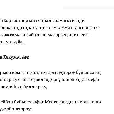
ашҡортостандың социаль һәм иҡтисади
ублика алдындағы айырым хеҙмәттәрен иҫәпкә
в ижтимағи-сәйәси эшмәкәрҙең иҫтәлеген
 ҡул ҡуйҙы.
 Хөкүмәтенә:
ына йәмәғәт киңлектәрен үҫтереү буйынса иң
ырыу өсөн төҙөкләндереү өлкәһендәге Өлфәт
премияһын булдырыу;
олейбол буйынса Өлфәт Мостафиндың иҫтәлегенә
үҙе ойоштороу;