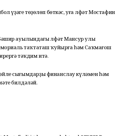
ол үҙәге төҙөлөп бөткәс, уға Өлфәт Мостафин
Бәшир ауылындағы Өлфәт Мансур улы
емориаль таҡтаташ ҡуйырға һәм Саҡмағош
рергә тәҡдим итә.
әйле сығымдарҙы финанслау күләмен һәм
әте билдәләй.