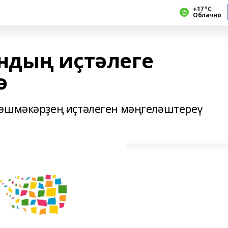
+17 °С
Облачно
ндың иҫтәлеге
ә
 эшмәкәрҙең иҫтәлеген мәңгеләштереү