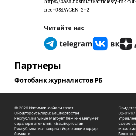
https://bash.rbsmi.ru/articles/y-m-i-t/l
ncc=0&PAGEN_2=2
Читайте нас
Партнеры
Фотобанк журналистов РБ
© 2026 Ижтимағи-сәйәси гәзит.
Свидетел
Ойоштороусылары: Башҡортостан
02-01797
Республикаһының Матбуғат һәм киң мәғлүмәт
Управлен
саралары агентлығы, «Башҡортостан
сфере св
Республикаһы» нәшриәт йорто акционерҙар
массовых
йәмғиәте.
Башкорто