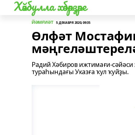
Хәйбулла хәбәрҙәре
ЙӘМҒИӘТ
5 ДЕКАБРЯ 2020, 09:35
Өлфәт Мостафи
мәңгеләштерел
Радий Хәбиров ижтимағи-сәйәси
тураһындағы Указға ҡул ҡуйҙы.