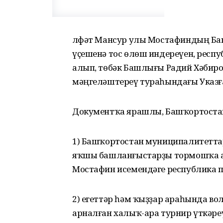
Өлфәт Мансур улы Мостафиндың Б
үҫешенә тос өлөш индереүен, респ
алып, төбәк Башлығы Радий Хәбиро
мәңгеләштереү тураһындағы Указға
Документҡа ярашлы, Башҡортостан
1) Башҡортостан муниципалитеттар
яҡшы башланғыстарҙы тормошҡа аш
Мостафин исемендәге республика 
2) егеттәр һәм ҡыҙҙар араһында в
арналған халыҡ-ара турнир үткәре