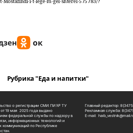
f-t-Mostafindi-i-t-lege-m-gel-shterel-575783/?
Рубрика "Еда и напитки"
ьство о регистрации СМИ: ПИ № ТУ
Главный редактор: 8(3475
 от 19 мая 2025 года выдано
Рекламная служба: 8(3475
ием федеральной службы по надзору в
Е-mаil: haib_vestnik@mail.r
язи, информационных технологий и
 коммуникаций по Республике
стан.