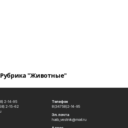
Рубрика "Животные"
8) 2-14-95
Телефон
8) 2-15-62
8(34758)2-14-95
u
Эл. почта
haib_vestnik@mail.ru
Адрес