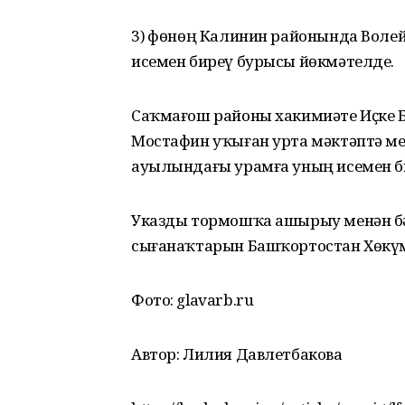
3) Өфөнөң Калинин районында Волейб
исемен биреү бурысы йөкмәтелде.
Саҡмағош районы хакимиәте Иҫке 
Мостафин уҡыған урта мәктәптә м
ауылындағы урамға уның исемен би
Указды тормошҡа ашырыу менән б
сығанаҡтарын Башҡортостан Хөкүм
Фото: glavarb.ru
Автор: Лилия Давлетбакова