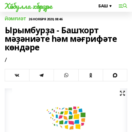
Хәйбулла хәбәрҙәре
ЙӘМҒИӘТ
26 НОЯБРЯ 2020, 08:46
Ырымбурҙа - Башҡорт
мәҙәниәте һәм мәғрифәте
көндәре
/