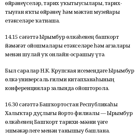
өйрәнеүселәр, тарих уҡытыусылары, тарих-
тыуған яҡты өйрәнеү һәм мәктәп музейҙары
етәкселәре ҡатнаша.
14.15 сәғәттә Ырымбур өлкәһенең башҡорт
йәмәғәт ойошмалары етәкселәре һәм ағзалары
менән шулай уҡ онлайн-осрашыу үтә.
Был саралар Н.К. Крупская исемендәге Ырымбур
өлкә универсаль ғилми китапханаһының
конференциялар залында ойошторола.
16.30 сәғәттә Башҡортостан Республикаһы
Халыҡтар дуҫлығы йорто филиалы — Ырымбур
өлкәһенең Башҡорт тарихи-мәҙәни үҙәге
эшмәкәрлеге менән танышыу башлана.