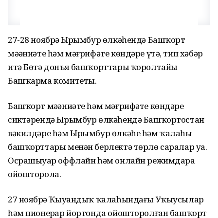
27-28 ноябрҙә Ырымбур өлкәһендә Башҡорт
мәҙәниәте һәм мәғрифәте көндәре үтә, тип хәбәр
итә Бөтә донъя башҡорттары ҡоролтайы
Башҡарма комитеты.
Башҡорт мәҙәниәте һәм мәғрифәте көндәре
сиктәрендә Ырымбур өлкәһендә Башҡортостан
вәкилдәре һәм Ырымбур өлкәһе һәм ҡалаһы
башҡорттары менән берлектә төрлө саралар уҙа.
Осрашыуҙар оффлайн һәм онлайн режимдарҙа
ойошторола.
27 ноябрҙә Ҡыуандыҡ ҡалаһындағы Уҡыусылар
һәм пионерҙар йортонда ойошторолған башҡорт