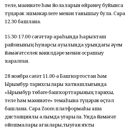
теле, мәҙәниәте һәм йолаларын өйрәнеү буйынса
түңәрәк эшмәкәрлеге менән танышыу була. Сара
12.30 башлана.
15.30-17.00 сәғәттәр араһында Һарыҡташ
районының Һунарсы ауылында урындағы әүҙем
йәмәғәтселек вәкилдәре менән осрашыу
ҡаралған.
28 ноябрҙә сәғәт 11.00-ҙә Башҡортостан һәм
Ырымбур тарихсылары ҡатнашлығында
«Ырымбур төбәге башҡорттарының тарихы,
теле һәм мәҙәниәте» темаһына түңәрәк өҫтәл
башлана. Сара Zoom платформаһы аша
дистанциялы алымда уҙғарыла. Унда йәмәғәт
ойошмалары ағзалары,тыуған яҡты