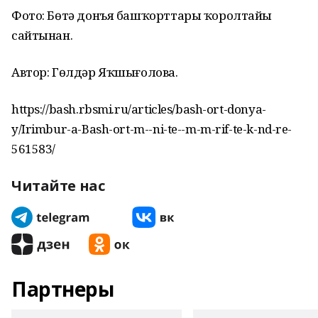
Фото: Бөтә донъя башҡорттары ҡоролтайы
сайтынан.
Автор: Гөлдәр Яҡшығолова.
https://bash.rbsmi.ru/articles/bash-ort-donya-
y/Irimbur-a-Bash-ort-m--ni-te--m-m-rif-te-k-nd-re-
561583/
Читайте нас
Партнеры