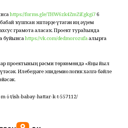
ынса
https://forms.gle/THW6zk4ZmZiEgkgi7
6
бабай ҡушҡан эштәрҙе үтәгән иң әүҙем
ахсус грамота аласаҡ. Проект тураһында
а буйынса
https://vk.com/dedmorozufa
алырға
лар проектының рәсми төркөмөндә «Яңы йыл
тәсәк. Илебеҙҙәге эпидемиологик хәлгә бәйле
йәсәк.
y-m-i-t/ish-babay-hattar-k-t-557112/