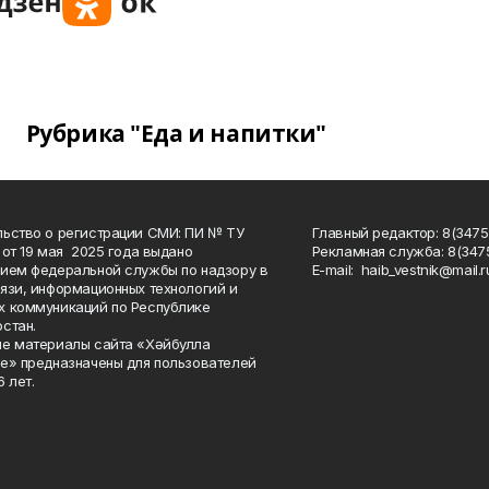
Рубрика "Еда и напитки"
ьство о регистрации СМИ: ПИ № ТУ
Главный редактор: 8(3475
 от 19 мая 2025 года выдано
Рекламная служба: 8(3475
ием федеральной службы по надзору в
Е-mаil: haib_vestnik@mail.r
язи, информационных технологий и
 коммуникаций по Республике
стан.
е материалы сайта «Хәйбулла
е» предназначены для пользователей
 лет.