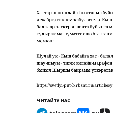
Хаттар ошо онлайн-һылтанма буй
декабргә тиклем ҡабул ителә. Ҡыш 
балалар электрон почта буйынса м
тулыраҡ мәғлүмәтте ошо һылтанм
мөмкин.
Шулай уҡ «Ҡыш бабайға хат» бала
шау-шыуы» тигән онлайн-марафон ү
быйыл Шыршы байрамы үткәрелмә
https://svetlyi-put-b.rbsmi.ru/articles/
Читайте нас