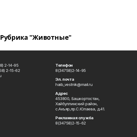
Рубрика "Животные"
8) 2-14-95
Телефон
8) 2-15-62
8(34758)2-14-95
u
Эл. почта
haib_vestnik@mail.ru
Адрес
453800, Башкортостан,
Хайбуллинский район,
с.Акъяр,пр.С.Юлаева, д.41.
Рекламная служба
8(34758)2-15-62