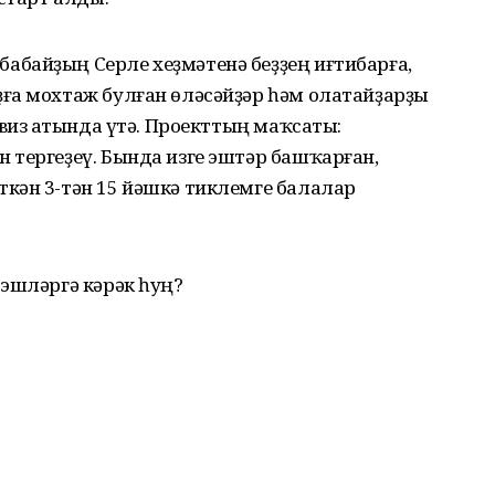
байҙың Серле хеҙмәтенә беҙҙең иғтибарға,
ға мохтаж булған өләсәйҙәр һәм олатайҙарҙы
виз аҫтында үтә. Проекттың маҡсаты:
 тергеҙеү. Бында изге эштәр башҡарған,
кән 3-тән 15 йәшкә тиклемге балалар
 эшләргә кәрәк һуң?