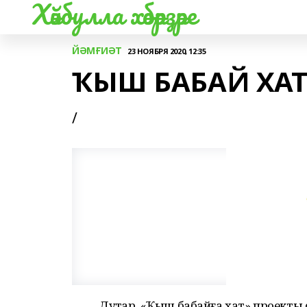
Хәйбулла хәбәрҙәре
ЙӘМҒИӘТ
23 НОЯБРЯ 2020, 12:35
ҠЫШ БАБАЙ ХАТ
/
Дуҫтар, «Ҡыш бабайға хат» проекты