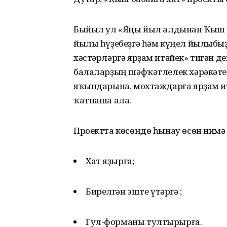
Быйыл ул «Яңы йыл алдынан Ҡыш ба
йылы һүҙебеҙгә һәм күңел йылыбыҙ
хәстәрләргә ярҙам итәйек» тигән де
балаларҙың шәфҡәтлелек хәрәкәтен
яҡындарына, мохтаждарға ярҙам ит
ҡатнаша ала.
Проектта көсөңдө һынау өсөн нимә
Хат яҙырға;
Бирелгән эште үтәргә ;
Гул-форманы тултырырға.