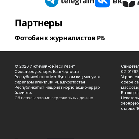
Партнеры
Фотобанк журналистов РБ
© 2026 Ижтимағи-сәйәси гәзит.
Свидетел
Ойоштороусылары: Башҡортостан
02-01797
Республикаһының Матбуғат һәм киң мәғлүмәт
Управлен
саралары агентлығы, «Башҡортостан
сфере св
Республикаһы» нәшриәт йорто акционерҙар
массовых
йәмғиәте.
Башкорто
Об использовании персональных данных
Некоторы
хәбәрҙәр
старше 16