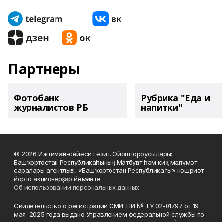
Партнеры
Фотобанк
Рубрика "Еда и
журналистов РБ
напитки"
© 2026 Ижтимағи-сәйәси гәзит. Ойоштороусылары:
Башҡортостан Республикаһының Матбуғат һәм киң мәғлүмәт
саралары агентлығы, «Башҡортостан Республикаһы» нәшриәт
йорто акционерҙар йәмғиәте.
Об использовании персональных данных
Свидетельство о регистрации СМИ: ПИ № ТУ 02-01797 от 19
мая 2025 года выдано Управлением федеральной службы по