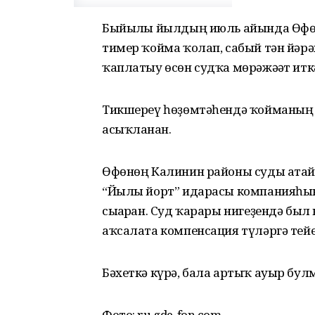
Быйылғы йылдың июль айында Өфөлә
тимер ҡойма ҡолап, сабый тән йәр
ҡаплатыу өсөн судҡа мөрәжәғәт итк
Тикшереү һөҙөмтәһендә ҡойманың
асыҡланған.
Өфөнөң Калинин районы суды атай
“Йылы йорт” идарасы компанияһын
сығарған. Суд ҡарары нигеҙендә был
аҡсалата компенсация түләргә тей
Бәхеткә күрә, бала артыҡ ауыр булм
Фото: ru.gde-fon.com