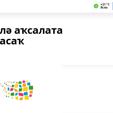
+21 °С
Ясно
лә аҡсалата
асаҡ