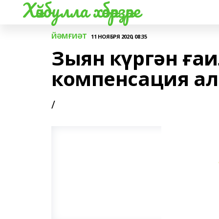
Хәйбулла хәбәрҙәре
ЙӘМҒИӘТ
11 НОЯБРЯ 2020, 08:35
Зыян күргән ғаи
компенсация ал
/