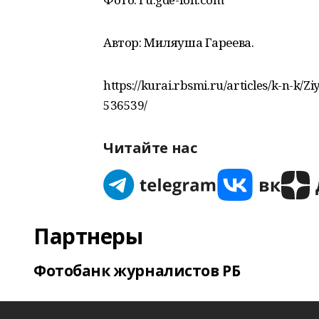
Автор: Миляуша Гареева.
https://kurai.rbsmi.ru/articles/k-n-k/Z
536539/
Читайте нас
Партнеры
Фотобанк журналистов РБ