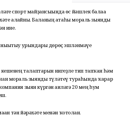
ге спорт майҙансығында өс йәшлек балаға
әхәте алғайны. Баланың атаһы мораль зыянды
ән ине.
 нығытыу урындары дөрөҫ эшләнмәүе
 кешенең талаптарын нигеҙле тип тапҡан һәм
ан мораль зыянды түләтеү тураһында ҡарар
 компания зыян күргән ғаиләгә 20 мең һум
еш.
аған тән йәрәхәте менән ҡотолған.