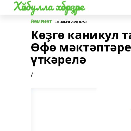
Хәйбулла хәбәрҙәре
ЙӘМҒИӘТ
6 НОЯБРЯ 2020, 05:50
Көҙгө каникул 
Өфө мәктәптәр
үткәрелә
/