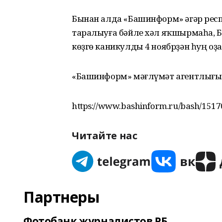
Бынан алда «Башинформ» әгәр рес
таралыуға бәйле хәл яҡшырмаһа, 
көҙгө каникулды 4 ноябрҙән һуң о
«Башинформ» мәғлүмәт агентлығы
https://www.bashinform.ru/bash/1517
Читайте нас
Партнеры
Фотобанк журналистов РБ