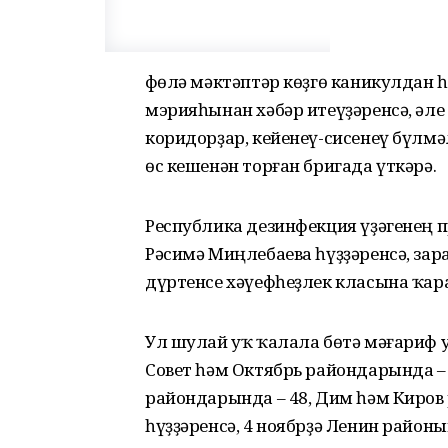
Өфөлә мәктәптәр көҙгө каникулдан
мэрияһынан хәбәр итеүҙәренсә, әле
коридорҙар, кейенеү-сисенеү бүлм
өс кешенән торған бригада үткәрә.
Республика дезинфекция үҙәгенең 
Рәсимә Миңлебаева һүҙҙәренсә, з
дүртенсе хәүефһеҙлек класына ҡар
Ул шулай уҡ ҡалала бөтә мәғариф 
Совет һәм Октябрь райондарында –
райондарында – 48, Дим һәм Киров
һүҙҙәренсә, 4 ноябрҙә Ленин районы