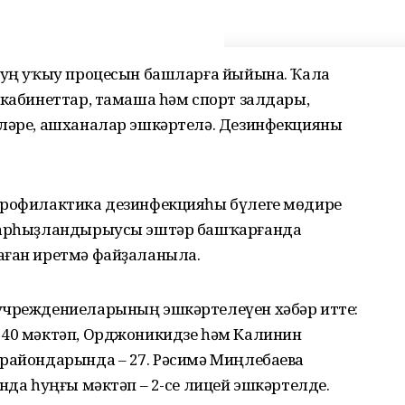
 һуң уҡыу процесын башларға йыйына. Ҡала
 кабинеттар, тамаша һәм спорт залдары,
әләре, ашханалар эшкәртелә. Дезинфекцияны
профилактика дезинфекцияһы бүлеге мөдире
арарһыҙландырыусы эштәр башҡарғанда
аған иретмә файҙаланыла.
учреждениеларының эшкәртелеүен хәбәр итте:
 40 мәктәп, Орджоникидзе һәм Калинин
 райондарында – 27. Рәсимә Миңлебаева
нда һуңғы мәктәп – 2-се лицей эшкәртелде.