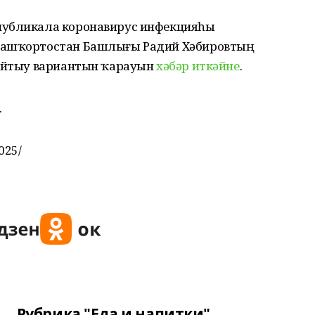
публикала коронавирус инфекцияһы
Башҡортостан Башлығы Радий Хәбировтың
ҙайтыу вариантын ҡарауын
хәбәр иткәйне
.
.
025/
Рубрика "Еда и напитки"