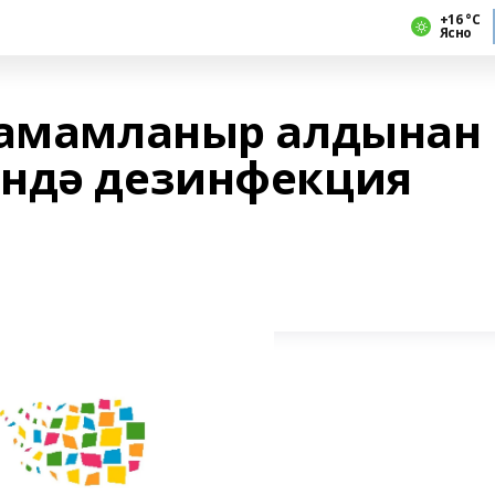
+16 °С
Ясно
тамамланыр алдынан
ендә дезинфекция