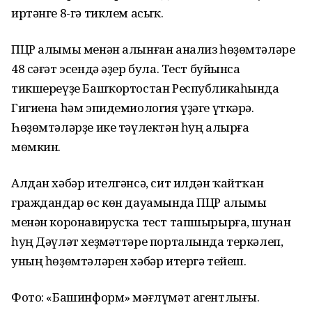
иртәнге 8-гә тиклем асыҡ.
ПЦР алымы менән алынған анализ һөҙөмтәләре
48 сәғәт эсендә әҙер була. Тест буйынса
тикшереүҙе Башҡортостан Республикаһында
Гигиена һәм эпидемиология үҙәге үткәрә.
Һөҙөмтәләрҙе ике тәүлектән һуң алырға
мөмкин.
Алдан хәбәр ителгәнсә, сит илдән ҡайтҡан
граждандар өс көн дауамында ПЦР алымы
менән коронавирусҡа тест тапшырырға, шунан
һуң Дәүләт хеҙмәттәре порталында теркәлеп,
уның һөҙөмтәләрен хәбәр итергә тейеш.
Фото: «Башинформ» мәғлүмәт агентлығы.