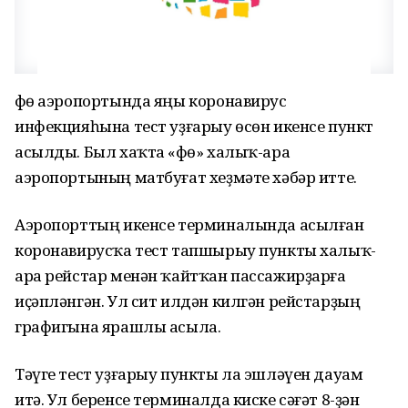
Өфө аэропортында яңы коронавирус
инфекцияһына тест уҙғарыу өсөн икенсе пункт
асылды. Был хаҡта «Өфө» халыҡ-ара
аэропортының матбуғат хеҙмәте хәбәр итте.
Аэропорттың икенсе терминалында асылған
коронавирусҡа тест тапшырыу пункты халыҡ-
ара рейстар менән ҡайтҡан пассажирҙарға
иҫәпләнгән. Ул сит илдән килгән рейстарҙың
графигына ярашлы асыла.
Тәүге тест уҙғарыу пункты ла эшләүен дауам
итә. Ул беренсе терминалда киске сәғәт 8-ҙән