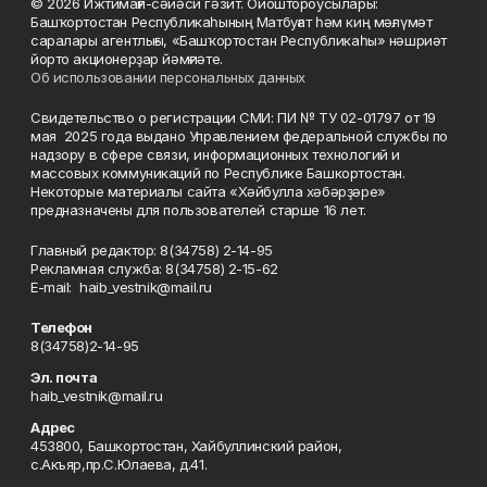
© 2026 Ижтимағи-сәйәси гәзит. Ойоштороусылары:
Башҡортостан Республикаһының Матбуғат һәм киң мәғлүмәт
саралары агентлығы, «Башҡортостан Республикаһы» нәшриәт
йорто акционерҙар йәмғиәте.
Об использовании персональных данных
Свидетельство о регистрации СМИ: ПИ № ТУ 02-01797 от 19
мая 2025 года выдано Управлением федеральной службы по
надзору в сфере связи, информационных технологий и
массовых коммуникаций по Республике Башкортостан.
Некоторые материалы сайта «Хәйбулла хәбәрҙәре»
предназначены для пользователей старше 16 лет.
Главный редактор: 8(34758) 2-14-95
Рекламная служба: 8(34758) 2-15-62
Е-mаil: haib_vestnik@mail.ru
Телефон
8(34758)2-14-95
Эл. почта
haib_vestnik@mail.ru
Адрес
453800, Башкортостан, Хайбуллинский район,
с.Акъяр,пр.С.Юлаева, д.41.