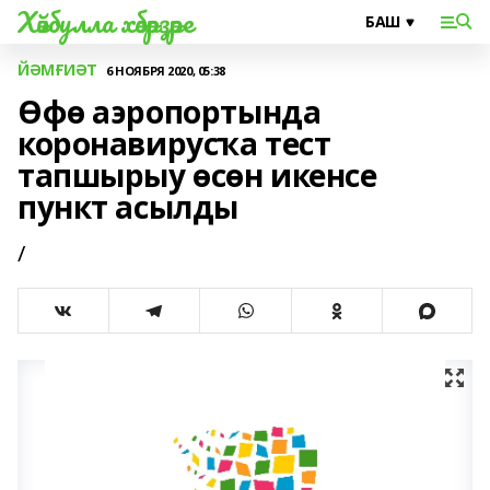
Хәйбулла хәбәрҙәре
ЙӘМҒИӘТ
6 НОЯБРЯ 2020, 05:38
Өфө аэропортында
коронавирусҡа тест
тапшырыу өсөн икенсе
пункт асылды
/