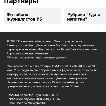
Партнеры
Фотобанк
Рубрика "Еда и
журналистов РБ
напитки"
© 2026 Ижтимағи-сәйәси гәзит. Ойоштороусылары:
Башҡортостан Республикаһының Матбуғат һәм киң мәғлүмәт
саралары агентлығы, «Башҡортостан Республикаһы» нәшриәт
йорто акционерҙар йәмғиәте.
Об использовании персональных данных
Свидетельство о регистрации СМИ: ПИ № ТУ 02-01797 от 19
мая 2025 года выдано Управлением федеральной службы по
надзору в сфере связи, информационных технологий и
массовых коммуникаций по Республике Башкортостан.
Некоторые материалы сайта «Хәйбулла хәбәрҙәре»
предназначены для пользователей старше 16 лет.
Главный редактор: 8(34758) 2-14-95
Рекламная служба: 8(34758) 2-15-62
Е-mаil: haib_vestnik@mail.ru