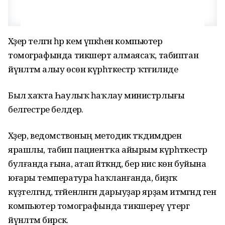
Хәҙер теләгән һәр кем үпкәһен компьютер
томографында тикшертә алмаясаҡ, табиптан
йүнәлтмә алыу өсөн күрһәткестәр ҡәтғиләнде
Был хаҡта Һаулыҡ һаҡлау министрлығы
белгестәре белдерә.
Хәҙер, ведомствоның методик тәҡдимдәренә
ярашлы, табип пациентҡа айырым күрһәткестәр
булғанда ғына, атап әйткәндә, бер нисә көн буйына
юғары температура һаҡланғанда, биҙгәк
күҙәтелгәндә, тәғәйенләнгән дарыуҙар ярҙам итмәгәндә генә
компьютер томографында тикшереү үтергә
йүнәлтмә бирәсәк.