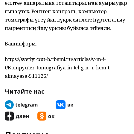
елләтеү аппаратына тоташтырылған ауырыуҙар
ғына үтәсәк. Рентген-контроль, компьютер
томографы үтеү йәки күкрәк ситлеге һүрәтен алыу
пациенттың йәшәү урыны буйынса тәғәйенләнә.
Башинформ.
https://svetlyi-put-b.rbsmi.ru/articles/y-m-i-
t/Kompyuter-tomografiya-in-tel-g-n--r-kem-t-
almayasa-511126/
Читайте нас