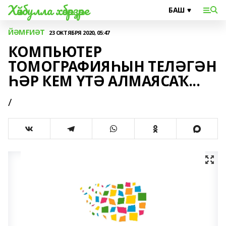
Хәйбулла хәбәрҙәре
ЙӘМҒИӘТ
23 ОКТЯБРЯ 2020, 05:47
КОМПЬЮТЕР
ТОМОГРАФИЯҺЫН ТЕЛӘГӘН
ҺӘР КЕМ ҮТӘ АЛМАЯСАҠ...
/