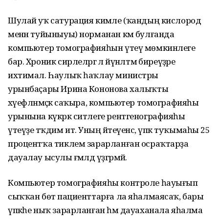
Шулай уҡ сатурация кимәле (ҡандың кислород
менән туйыныуы) норманан кәм булғанда
компьютер томографияһын үтеү мөмкинлеге
бар. Хроник сирлеләргә лә йүнәлтмә биреүҙәре
ихтимал. Һаулыҡ һаҡлау министры
урынбаҫары Ирина Кононова халыҡты
хәүефләнмәҫкә саҡыра, компьютер томографияһы
урынына күкрәк ситлеге рентгенографияһы
үтеүҙе тәҡдим итә. Уның әйтеүенсә, үпкә туҡымаһы 25
процентҡа тиклем зарарланған осраҡтарҙа
дауалау ысулы ғәмәлдә үҙгәрмәй.
Компьютер томографияһы контроле һауығып
сыҡҡан бөтә пациенттарға ла яһалмаясаҡ, бары
үпкәһе ныҡ зарарланған һәм дауаханала яһалма