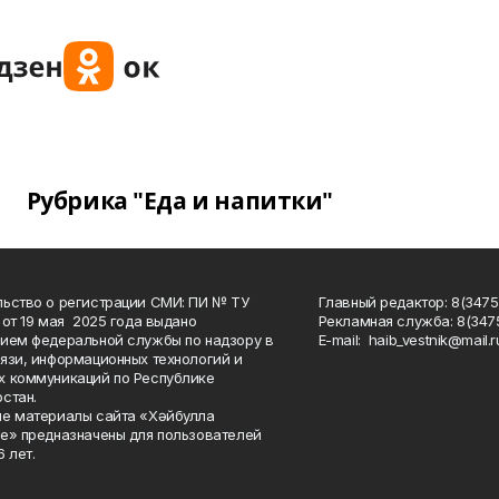
Рубрика "Еда и напитки"
ьство о регистрации СМИ: ПИ № ТУ
Главный редактор: 8(3475
 от 19 мая 2025 года выдано
Рекламная служба: 8(3475
ием федеральной службы по надзору в
Е-mаil: haib_vestnik@mail.r
язи, информационных технологий и
 коммуникаций по Республике
стан.
е материалы сайта «Хәйбулла
е» предназначены для пользователей
 лет.