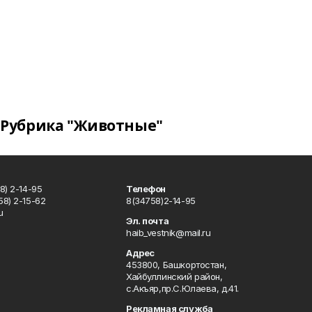
Рубрика "Животные"
8) 2-14-95
Телефон
8) 2-15-62
8(34758)2-14-95
u
Эл. почта
haib_vestnik@mail.ru
Адрес
453800, Башкортостан,
Хайбуллинский район,
с.Акъяр,пр.С.Юлаева, д.41.
Рекламная служба