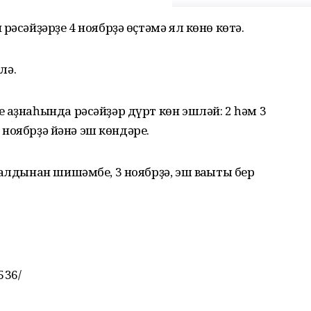
рәсәйҙәрҙе 4 ноябрҙә өҫтәмә ял көнө көтә.
лә.
 аҙнаһында рәсәйҙәр дүрт көн эшләй: 2 һәм 3
6 ноябрҙә йәнә эш көндәре.
 алдынан шишәмбе, 3 ноябрҙә, эш ваҡыты бер
536/