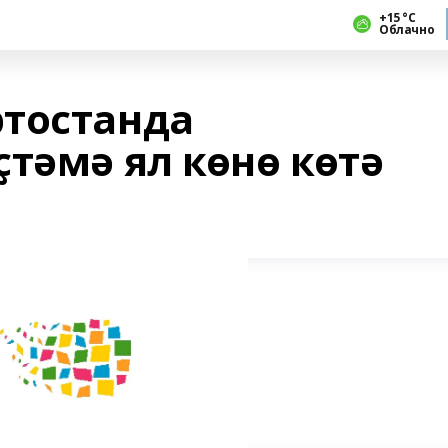
+15 °С
Облачно
тостанда
тәмә ял көнө көтә