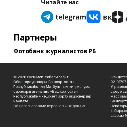
Читайте нас
Партнеры
Фотобанк журналистов РБ
© 2026 Ижтимағи-сәйәси гәзит.
Свидетел
Ойоштороусылары: Башҡортостан
02-01797
Республикаһының Матбуғат һәм киң мәғлүмәт
Управлен
саралары агентлығы, «Башҡортостан
сфере св
Республикаһы» нәшриәт йорто акционерҙар
массовых
йәмғиәте.
Башкорто
Об использовании персональных данных
Некоторы
хәбәрҙәр
старше 16