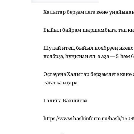
Халыҡтар берҙәмлеге көнө уңайынан 
Быйыл байрам шаршамбыға тап ки
Шулай итеп, быйыл ноябрҙең икенсе
ноябрҙә, һуңынан ял, ә аҙаҡ — 5 һәм 
Өҫтәүенә Халыҡтар берҙәмлеге көнө
сәғәткә ҡыҫҡара.
Галина Бахшиева.
https://www.bashinform.ru/bash/1509