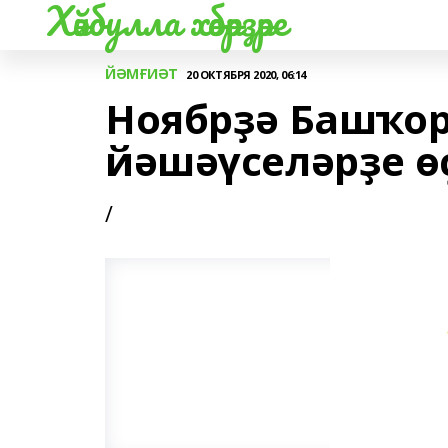
Хәйбулла хәбәрҙәре
ЙӘМҒИӘТ
20 ОКТЯБРЯ 2020, 06:14
Ноябрҙә Башҡор
йәшәүселәрҙе өҫ
/