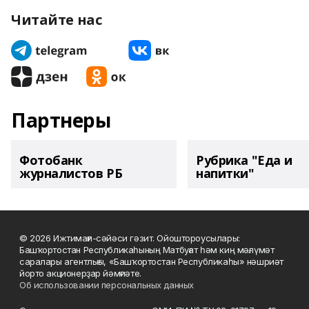
Читайте нас
Партнеры
Фотобанк
Рубрика "Еда и
журналистов РБ
напитки"
© 2026 Ижтимағи-сәйәси гәзит. Ойоштороусылары:
Башҡортостан Республикаһының Матбуғат һәм киң мәғлүмәт
саралары агентлығы, «Башҡортостан Республикаһы» нәшриәт
йорто акционерҙар йәмғиәте.
Об использовании персональных данных