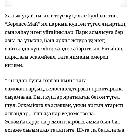
Халыҡҡа уңайлы, ял итеүе күңелле булһын тип,
“Беренсе Май” ял паркын күптән түгел яңыртып,
сынъяһау итеп ҡуйғайнылар. Парк асылыуға бер
аҙна ла үтмәне, Баш архитектура үҙенең
сайтында күңелһеҙ хәлде хәбәр иткән. Баҡтиһәң,
парктағы эскәмйәне, таҡта япманы емереп
киткән.
”Йылдар буйы торған ныҡлы таҡта
самокаттарҙың, велосипедтарҙың трюктарына
сыҙамаған. Был күптәр яратмаған бетон түгел
шул. Эскәмйәгә лә эләккән, уның артын аҡтарып
алғандар, - тип яҙалар ведомствола. -
Эскәмйәләрҙе лә ремонтларбыҙ, әммә был бит
өҫтәмә сығымдар талап итә. Шуға ла балаларға