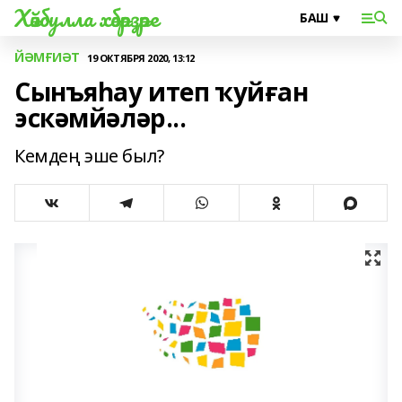
Хәйбулла хәбәрҙәре
ЙӘМҒИӘТ
19 ОКТЯБРЯ 2020, 13:12
Сынъяһау итеп ҡуйған
эскәмйәләр...
Кемдең эше был?