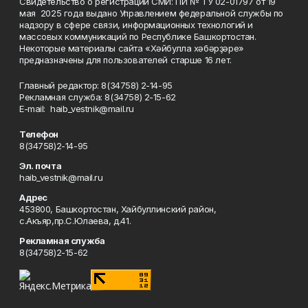
Свидетельство о регистрации СМИ: ПИ № ТУ 02-01797 от 19
мая 2025 года выдано Управлением федеральной службы по
надзору в сфере связи, информационных технологий и
массовых коммуникаций по Республике Башкортостан.
Некоторые материалы сайта «Хәйбулла хәбәрҙәре»
предназначены для пользователей старше 16 лет.
Главный редактор: 8(34758) 2-14-95
Рекламная служба: 8(34758) 2-15-62
Е-mаil: haib_vestnik@mail.ru
Телефон
8(34758)2-14-95
Эл. почта
haib_vestnik@mail.ru
Адрес
453800, Башкортостан, Хайбуллинский район,
с.Акъяр,пр.С.Юлаева, д.41.
Рекламная служба
8(34758)2-15-62