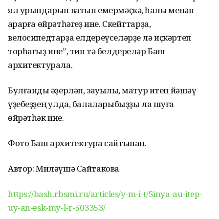
ял урындарын ватып емермәҫкә, һаҡлыҡ менән
ҡарарға өйрәтһәгеҙ ине. Скейттарҙа,
велосипедтарҙа елдереүселәрҙе лә иҫкәртеп
торһағыҙ ине”, тип тә белдереләр Баш
архитектурала.
Булғанды ҡәҙерләп, зауыҡлы, матур итеп йәшәү
үҙебеҙҙең ҡулда, балаларыбыҙҙы ла шуға
өйрәтһәк ине.
Фото Баш архитектура сайтынан.
Автор: Миләүшә Сайтакова
https://bash.rbsmi.ru/articles/y-m-i-t/Sinya-au-itep-
uy-an-esk-my-l-r-503353/