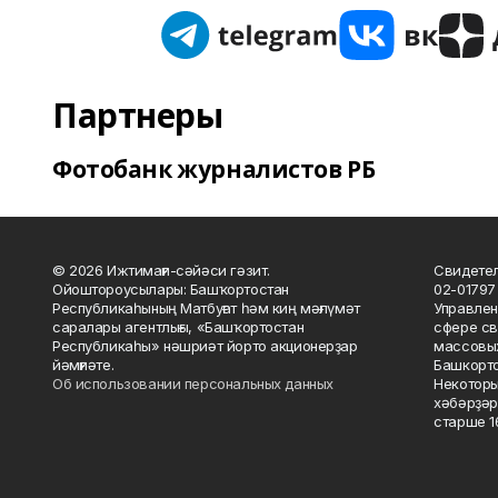
Партнеры
Фотобанк журналистов РБ
© 2026 Ижтимағи-сәйәси гәзит.
Свидетел
Ойоштороусылары: Башҡортостан
02-01797
Республикаһының Матбуғат һәм киң мәғлүмәт
Управлен
саралары агентлығы, «Башҡортостан
сфере св
Республикаһы» нәшриәт йорто акционерҙар
массовых
йәмғиәте.
Башкорто
Об использовании персональных данных
Некоторы
хәбәрҙәр
старше 16