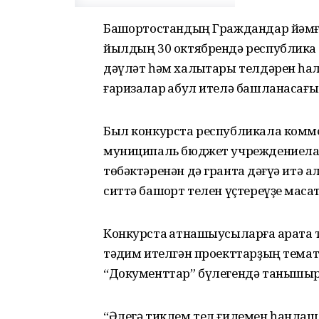
Башҡортостандың Граждандар йәмғ
йылдың 30 октябрендә республик
дәүләт һәм халыҡтары телдәрен һаҡ
ғаризалар ҡабул ителә башланасағы 
Был конкурста республикала комме
муниципаль бюджет учреждениелары
төбәктәренән дә грантҡа дәғүә итә
ситтә башҡорт телен үҫтереүҙе маҡса
Конкурста ҡатнашыусыларға ҡарата 
тәҡдим ителгән проекттарҙың темат
“Документтар” бүлегендә танышыр
“Әлегә тиклем тел ғилемен һанлаш