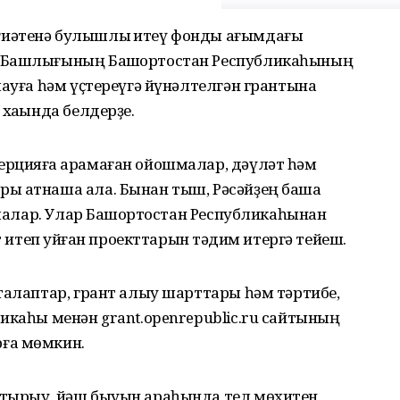
иәтенә булышлыҡ итеү фонды ағымдағы
а Башлығының Башҡортостан Республикаһының
лауға һәм үҫтереүгә йүнәлтелгән грантына
хаҡында белдерҙе.
рцияға ҡарамаған ойошмалар, дәүләт һәм
 ҡатнаша ала. Бынан тыш, Рәсәйҙең башҡа
 алалар. Улар Башҡортостан Республикаһынан
т итеп ҡуйған проекттарын тәҡдим итергә тейеш.
талаптар, грант алыу шарттары һәм тәртибе,
икаһы менән grant.openrepublic.ru сайтының
ға мөмкин.
тырыу, йәш быуын араһында тел мөхитен,