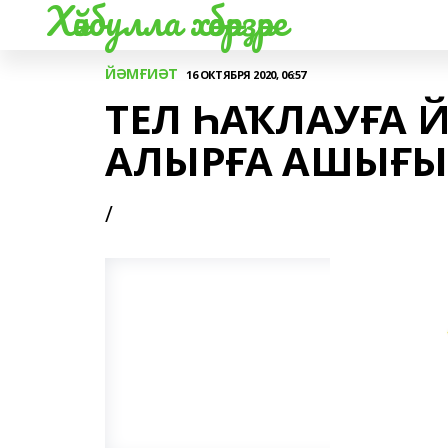
Хәйбулла хәбәрҙәре
ЙӘМҒИӘТ
16 ОКТЯБРЯ 2020, 06:57
ТЕЛ ҺАҠЛАУҒА 
АЛЫРҒА АШЫҒЫ
/