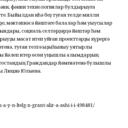
әҙәни, фәнни технологиялар булдырыуға
те. Быйылдан иһә беҙ туған телде милли
е, мәктәпкәсә йәштәге балалар һәм уҡыусылар
ындары, социаль селтәрҙәрҙә йәштәр һәм
рыуҙы маҡсат итеп ҡуйған проекттарҙы күрергә
әтенә, туған телгә ҡыҙыҡһыныу уятырлыҡ
ды йәлеп итер өсөн уңышлы алымдарҙың
ҡортостандың Граждандар йәмғиәтенә булышлыҡ
ы Люциә Юлыева.
-a-y-n-ltelg-n-grant-alir-a-ashi-i-i-498481/