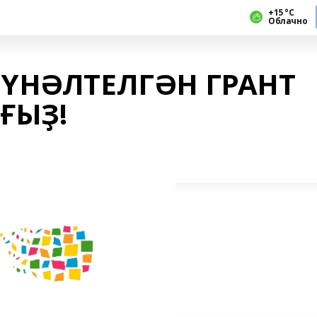
+15 °С
Облачно
ЙҮНӘЛТЕЛГӘН ГРАНТ
ҒЫҘ!