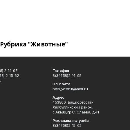
Рубрика "Животные"
8) 2-14-95
Телефон
8) 2-15-62
8(34758)2-14-95
u
Эл. почта
haib_vestnik@mail.ru
Адрес
453800, Башкортостан,
Хайбуллинский район,
с.Акъяр,пр.С.Юлаева, д.41.
Рекламная служба
8(34758)2-15-62