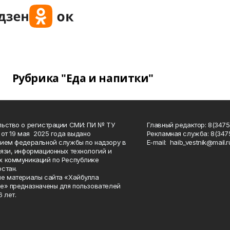
Рубрика "Еда и напитки"
ьство о регистрации СМИ: ПИ № ТУ
Главный редактор: 8(3475
 от 19 мая 2025 года выдано
Рекламная служба: 8(3475
ием федеральной службы по надзору в
Е-mаil: haib_vestnik@mail.r
язи, информационных технологий и
 коммуникаций по Республике
стан.
е материалы сайта «Хәйбулла
е» предназначены для пользователей
 лет.