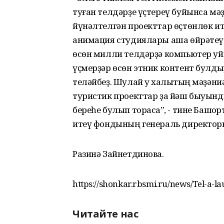
туған телдәрҙе үҫтереү буйынса м
йүнәлтелгән проекттар өҫтөнлөк ит
анимация студиялары аша өйрәтеүҙ
өсөн милли телдәрҙә компьютер уй
үҫмерҙәр өсөн этник контент булды
теләйбеҙ. Шулай уҡ халыҡтың мәҙәни
туристик проекттар ҙа йәш быуын
береһе булып торасаҡ”, - тине Баш
итеү фондының генераль директор
Разинә Зайнетдинова.
https://shonkar.rbsmi.ru/news/Tel-a-lau
Читайте нас