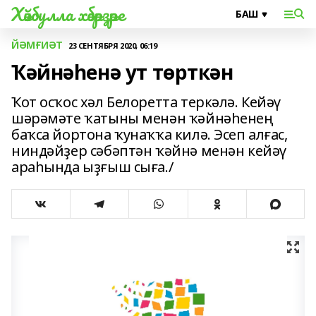
Хәйбулла хәбәрҙәре
ЙӘМҒИӘТ
23 СЕНТЯБРЯ 2020, 06:19
Ҡәйнәһенә ут төрткән
Ҡот осҡос хәл Белоретта теркәлә. Кейәү
шәрәмәте ҡатыны менән ҡәйнәһенең
баҡса йортона ҡунаҡҡа килә. Эсеп алғас,
ниндәйҙер сәбәптән ҡәйнә менән кейәү
араһында ыҙғыш сыға./