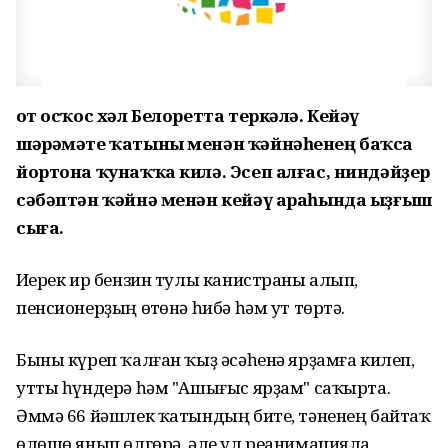
Ҡот осҡос хәл Белоретта теркәлә. Кейәү
шәрәмәте ҡатыны менән ҡәйнәһенең баҡса
йортона ҡунаҡҡа килә. Эсеп алғас, ниндәйҙер
сәбәптән ҡәйнә менән кейәү араһында ыҙғыш
сыға.
Иҫерек ир бензин тулы канистраны алып,
пенсионерҙың өҫтөнә һибә һәм ут төртә.
Быны күреп ҡалған ҡыҙ әсәһенә ярҙамға килеп,
утты һүндерә һәм "Ашығыс ярҙам" саҡырта.
Әммә 66 йәшлек ҡатындың бите, тәненең байтаҡ
өлөшө янып өлгөрә, әле ул реанимацияла.