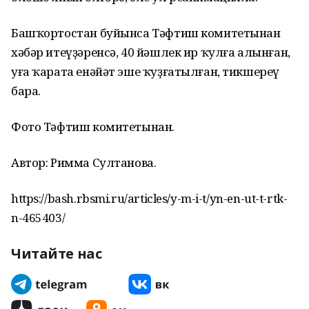
Башҡортостан буйынса Тәфтиш комитетынан
хәбәр итеүҙәренсә, 40 йәшлек ир ҡулға алынған,
уға ҡарата енәйәт эше ҡуҙғатылған, тикшереү
бара.
Фото Тәфтиш комитетынан.
Автор: Римма Султанова.
https://bash.rbsmi.ru/articles/y-m-i-t/yn-en-ut-t-rtk-
n-465403/
Читайте нас