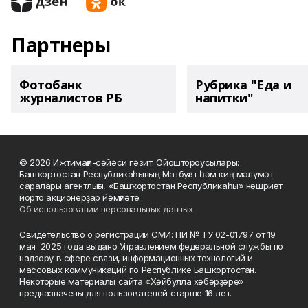
Партнеры
Фотобанк
Рубрика "Еда и
журналистов РБ
напитки"
© 2026 Ижтимағи-сәйәси гәзит. Ойоштороусылары:
Башҡортостан Республикаһының Матбуғат һәм киң мәғлүмәт
саралары агентлығы, «Башҡортостан Республикаһы» нәшриәт
йорто акционерҙар йәмғиәте.
Об использовании персональных данных
Свидетельство о регистрации СМИ: ПИ № ТУ 02-01797 от 19
мая 2025 года выдано Управлением федеральной службы по
надзору в сфере связи, информационных технологий и
массовых коммуникаций по Республике Башкортостан.
Некоторые материалы сайта «Хәйбулла хәбәрҙәре»
предназначены для пользователей старше 16 лет.