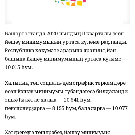
Башҡортостанда 2020 йылдың II кварталы өсөн
йәшәү минимумының уртаса күләме раҫланды.
Республика хөкүмәте ҡарарына ярашлы, йән
башына йәшәү минимумының уртаса күләме —
10 015 һум.
Халыҡтың төп социаль-демографик төркөмдәре
өсөн йәшәү минимумы түбәндәгесә билдәләнде:
эшкә һәләтле халыҡҡа — 10 641 һум,
пенсионерҙарға — 8 155 һум, балаларға — 10 077
һум.
Хәтерегеҙгә төшөрәбеҙ, йәшәү минимумы