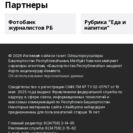
Партнеры
Фотобанк
Рубрика "Еда и
журналистов РБ
напитки"
© 2026 Ижтимағи-сәйәси гәзит. Ойоштороусылары:
Башҡортостан Республикаһының Матбуғат һәм киң мәғлүмәт
саралары агентлығы, «Башҡортостан Республикаһы» нәшриәт
йорто акционерҙар йәмғиәте.
Об использовании персональных данных
Свидетельство о регистрации СМИ: ПИ № ТУ 02-01797 от 19
мая 2025 года выдано Управлением федеральной службы по
надзору в сфере связи, информационных технологий и
массовых коммуникаций по Республике Башкортостан.
Некоторые материалы сайта «Хәйбулла хәбәрҙәре»
предназначены для пользователей старше 16 лет.
Главный редактор: 8(34758) 2-14-95
Рекламная служба: 8(34758) 2-15-62