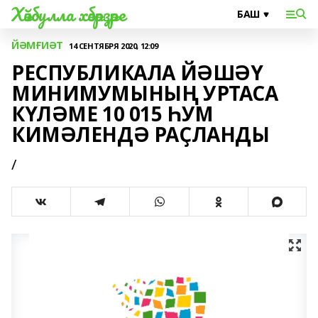
Хәйбулла хәбәрҙәре
ЙӘМҒИӘТ
14 СЕНТЯБРЯ 2020, 12:09
РЕСПУБЛИКАЛА ЙӘШӘҮ
МИНИМУМЫНЫҢ УРТАСА
КҮЛӘМЕ 10 015 ҺУМ
КИМӘЛЕНДӘ РАҪЛАНДЫ
/