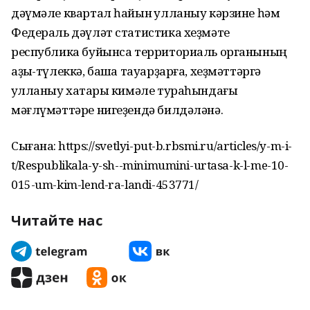
дәүмәле квартал һайын ҡулланыу кәрзи­не һәм
Федераль дәүләт статистика хеҙмәте
республика буйынса территориаль органының
аҙыҡ-түлеккә, башҡа тауарҙарға, хеҙмәттәргә
ҡулланыу хаҡтары кимәле тураһындағы
мәғлүмәттәре нигеҙендә билдәләнә.
Сығанаҡ: https://svetlyi-put-b.rbsmi.ru/articles/y-m-i-
t/Respublikala-y-sh--minimumini-urtasa-k-l-me-10-
015-um-kim-lend-ra-landi-453771/
Читайте нас