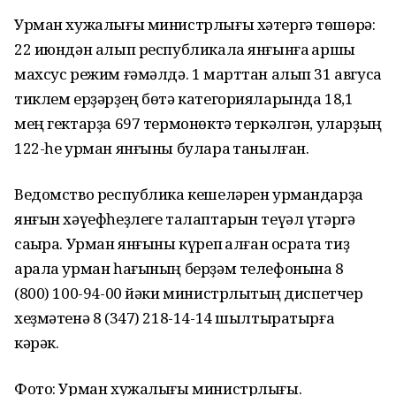
Урман хужалығы министрлығы хәтергә төшөрә:
22 июндән алып республикала янғынға ҡаршы
махсус режим ғәмәлдә. 1 марттан алып 31 авгусҡа
тиклем ерҙәрҙең бөтә категорияларында 18,1
мең гектарҙа 697 термонөктә теркәлгән, уларҙың
122-һе урман янғыны булараҡ танылған.
Ведомство республика кешеләрен урмандарҙа
янғын хәүефһеҙлеге талаптарын теүәл үтәргә
саҡыра. Урман янғыны күреп ҡалған осраҡта тиҙ
арала урман һағының берҙәм телефонына 8
(800) 100-94-00 йәки министрлыҡтың диспетчер
хеҙмәтенә 8 (347) 218-14-14 шылтыратырға
кәрәк.
Фото: Урман хужалығы министрлығы.