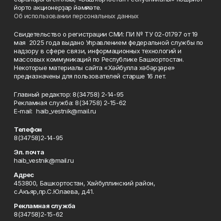
йорто акционерҙар йәмғиәте.
Об использовании персональных данных
Свидетельство о регистрации СМИ: ПИ № ТУ 02-01797 от 19
мая 2025 года выдано Управлением федеральной службы по
надзору в сфере связи, информационных технологий и
массовых коммуникаций по Республике Башкортостан.
Некоторые материалы сайта «Хәйбулла хәбәрҙәре»
предназначены для пользователей старше 16 лет.
Главный редактор: 8(34758) 2-14-95
Рекламная служба: 8(34758) 2-15-62
Е-mаil: haib_vestnik@mail.ru
Телефон
8(34758)2-14-95
Эл. почта
haib_vestnik@mail.ru
Адрес
453800, Башкортостан, Хайбуллинский район,
с.Акъяр,пр.С.Юлаева, д.41.
Рекламная служба
8(34758)2-15-62