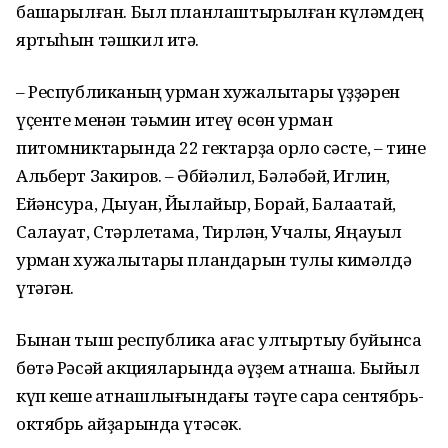
башҡарылған. Был планлаштырылған күләмдең
яртыһын тәшкил итә.
– Республиканың урман хужалыҡтары үҙҙәрен
үҫенте менән тәьмин итеү өсөн урман
питомниктарында 22 гектарҙа орлоҡ сәсте, – тине
Альберт Закиров. – Әбйәлил, Бәләбәй, Иглин,
Ейәнсура, Дыуан, Йылайыр, Борай, Балаҡатай,
Салауат, Стәрлетамаҡ, Тирлән, Учалы, Яңауыл
урман хужалыҡтары пландарын тулы кимәлдә
үтәгән.
Бынан тыш республика ағас ултыртыу буйынса
бөтә Рәсәй акцияларында әүҙем ҡатнаша. Быйыл
күп кеше ҡатнашлығындағы тәүге сара сентябрь-
октябрь айҙарында үтәсәк.