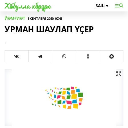
Хәйбулла хәбәрҙәре
ЙӘМҒИӘТ
3 СЕНТЯБРЯ 2020, 07:48
УРМАН ШАУЛАП ҮҪЕР
.