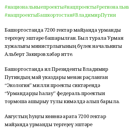
#национальныепроекты
#нацпроекты
#региональн
#нацпроектыБашкортостан
#ВладимирПутин
Башҡортостанда 7200 гектар майҙанда урманды
тергеҙеү эштәре башҡарылған. Был турала Урман
хужалығы министрлығының бүлек начальнигы
Альберт Закиров хәбәр итте.
Башҡортостанда ил Президенты Владимир
Путиндың май указдары менән раҫланған
“Экология” милли проекты сиктәрендә
“Урмандарҙы һаҡлау” федераль проектын
тормошҡа ашырыу тулы кимәлдә алып барыла.
Августың һуңғы көнөнә ҡарата 7200 гектар
майҙанда урманды тергеҙеү эштәре