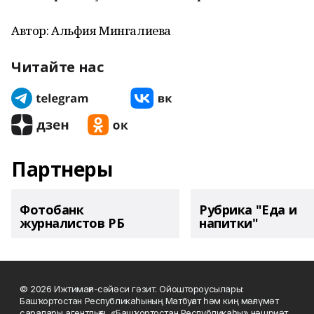
Автор: Альфия Мингалиева
Читайте нас
Партнеры
Фотобанк
Рубрика "Еда и
журналистов РБ
напитки"
© 2026 Ижтимағи-сәйәси гәзит. Ойоштороусылары:
Башҡортостан Республикаһының Матбуғат һәм киң мәғлүмәт
саралары агентлығы, «Башҡортостан Республикаһы» нәшриәт