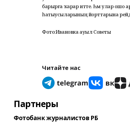
барырға ҡарар итте. Һәм улар ошо а
һатыусыларының йорттарына рейд
Фото:Ивановка ауыл Советы
Читайте нас
Партнеры
Фотобанк журналистов РБ