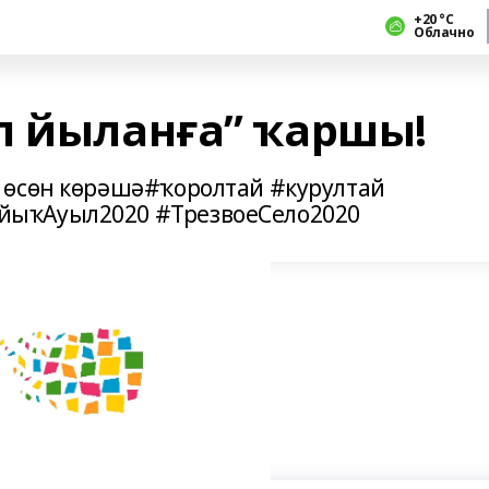
+20 °С
Облачно
л йыланға” ҡаршы!
 өсөн көрәшә#ҡоролтай #курултай
ыҡАуыл2020 #ТрезвоеСело2020