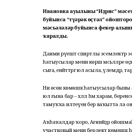
Ивановка ауылының “Иҙрис” мәсе
буйынса “түңәрәк өҫтәл” ойошто
мәсьәләләр буйынса фекер алыш
ҡаралды.
Даими рәүештә спиртлы эсемлектәр 
һатыусылар менән көрәш мәсьәләләре өҫ
сыға, енәйәттәргә юл асыла, үлемдәр, 
Ни өсөн көмөшкә һатыусылар быны а
юл ғына бар – хәләл һәм харам, бере
тамуҡҡа илтеүен бер ваҡытта ла он
Аҡһаҡалдар ҡоро, Ағинәйҙәр ойошма
участковый менән берлектә көмөшк