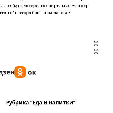
рала өйҙә етештерелгән спиртлы эсемлектәр
тар ойоштора башланы ла инде.
Рубрика "Еда и напитки"