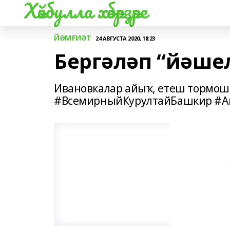
Хәйбулла хәбәрҙәре
ЙӘМҒИӘТ
24 АВГУСТА 2020, 18:23
Бергәләп “йәше
Ивановкалар айыҡ, етеш тормош
#ВсемирныйКурултайБашкир #Ай