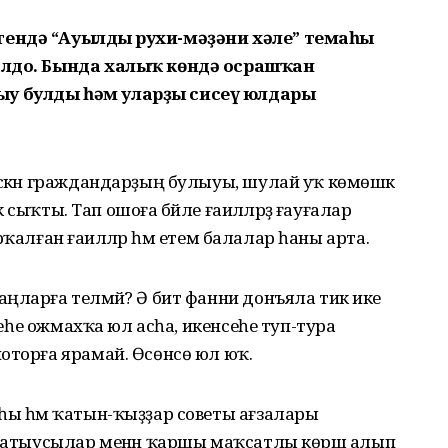
тендә “Ауылдың рухи-мәҙәни хәле” темаһы
ролдо. Бында халыҡ көндә осрашҡан
ыу булды һәм уларҙы сисеү юлдары
эскән граждандарҙың булыуы, шулай уҡ көмөшкә
кә сыҡты. Тап ошоға бәйле ғаиләләрҙә ғауғалар
тарҡалған ғаиләләр һәм етем балалар һаны арта.
ңларға теләмәй? Ә бит фанни донъяла тик ике
нсеһе ожмахҡа юл асһа, икенсеһе туп-тура
оторға ярамай. Өсөнсө юл юҡ.
һы һәм ҡатын-ҡыҙҙар советы ағзалары
ә һатыусылар менән ҡаршы маҡсатлы көрәш алып