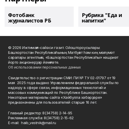
Фотобанк
Рубрика "Еда и
журналистов РБ
напитки"
© 2026 Ижтимағи-сәйәси гәзит. Ойоштороусылары:
Башҡортостан Республикаһының Матбуғат һәм киң мәғлүмәт
саралары агентлығы, «Башҡортостан Республикаһы» нәшриәт
йорто акционерҙар йәмғиәте.
Об использовании персональных данных
Свидетельство о регистрации СМИ: ПИ № ТУ 02-01797 от 19
мая 2025 года выдано Управлением федеральной службы по
надзору в сфере связи, информационных технологий и
массовых коммуникаций по Республике Башкортостан.
Некоторые материалы сайта «Хәйбулла хәбәрҙәре»
предназначены для пользователей старше 16 лет.
Главный редактор: 8(34758) 2-14-95
Рекламная служба: 8(34758) 2-15-62
Е-mаil: haib_vestnik@mail.ru