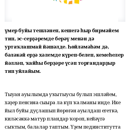
Ғүмер буйы тешләнеп, кешегә һыр бирмәйем
тип, эс-серҙәремде берәү менән дә
уртаҡлашмай йәшәлде. Һөйләмәһәм дә,
бәләкәй ерҙә хәлемде күреп-белеп, кемеһелер
йәлләп, ҡайһы берҙәре үсәп торғандарҙыр
тип уйлайым.
Тыуған ауылымда уҡытыусы булып эшләйем,
хәҙер пенсияға сығырға ла күп ҡалманы инде. Ике
йыл буйы дуҫлашып йөрөгән ауылдаш егеткә,
киләсәккә матур пландар ҡороп, кейәүгә
сыҡтым, балалар таптым. Үҙем пединститутта