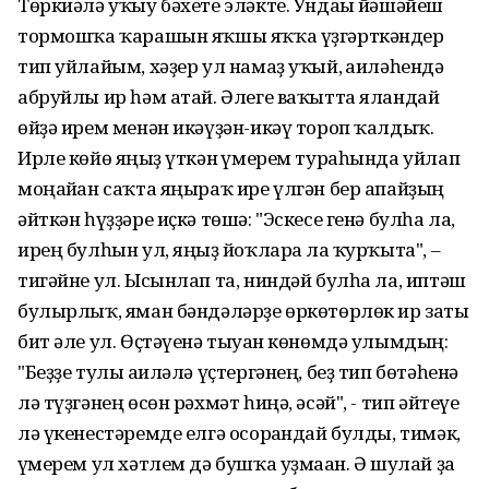
Төркиәлә уҡыу бәхете эләкте. Ундағы йәшәйеш
тормошҡа ҡарашын яҡшы яҡҡа үҙгәрткәндер
тип уйлайым, хәҙер ул намаҙ уҡый, ғаиләһендә
абруйлы ир һәм атай. Әлеге ваҡытта яландай
өйҙә ирем менән икәүҙән-икәү тороп ҡалдыҡ.
Ирле көйө яңғыҙ үткән ғүмерем тураһында уйлап
моңайған саҡта яңыраҡ ире үлгән бер апайҙың
әйткән һүҙҙәре иҫкә төшә: "Эскесе генә булһа ла,
ирең булһын ул, яңғыҙ йоҡларға ла ҡурҡыта", –
тигәйне ул. Ысынлап та, ниндәй булһа ла, иптәш
булырлыҡ, яман бәндәләрҙе өркөтөрлөк ир заты
бит әле ул. Өҫтәүенә тыуған көнөмдә улымдың:
"Беҙҙе тулы ғаиләлә үҫтергәнең, беҙ тип бөтәһенә
лә түҙгәнең өсөн рәхмәт һиңә, әсәй", - тип әйтеүе
лә үкенестәремде елгә осорғандай булды, тимәк,
ғүмерем ул хәтлем дә бушҡа уҙмаған. Ә шулай ҙа