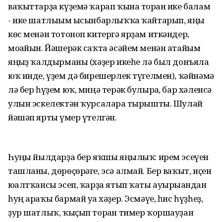
ваҡыттарҙа күҙемә ҡарап ҡына торған ике балам
- ике шатлығым ысынбарлыҡҡа ҡайтарып, яңы
көс менән тотоноп китергә ярҙам иткәндер,
моғайын. Йәшерәк саҡта әсәйем менән атайым
яңғыҙ ҡалдырманы (хәҙер икеһе лә был донъяла
юҡ инде, үҙем дә бирешерлек түгелмен), ҡәйнәмә
лә бер һүҙем юҡ, миңә терәк булырға, бар хәленсә
улын эскелектән ҡурсаларға тырышты. Шулай
йәшәп ярты ғүмер үтелгән.
Һуңғы йылдарҙа бер яҡшы яңылыҡ: ирем эсеүен
ташланы, дөрөҫөрәге, эсә алмай. Бер ваҡыт, иҫен
юғалтҡансы эсеп, ҡарҙа ятып ҡаты ауырығандан
һуң араҡы бармай уға хәҙер. Эсмәүе, һис һүҙһеҙ,
ҙур шатлыҡ, ҡыҫып торған тимер ҡоршауҙан