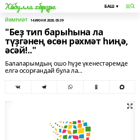
Хәйбулла хәбәрҙәре
ЙӘМҒИӘТ
14 ИЮНЯ 2020, 05:39
"Беҙ тип барыһына ла
түҙгәнең өсөн рәхмәт һиңә,
әсәй!.."
Балаларымдың ошо һүҙе үкенестәремде
елгә осорғандай була ла...