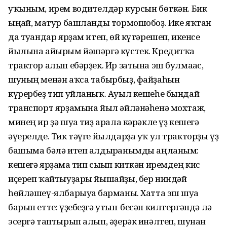
уҡыным, ирем водителдәр курсын бөткән. Бик
ыңғай, матур башланды тормошобоҙ. Ике яҡтан
да туғандар ярҙам итеп, өй күтәрешеп, икенсе
йылына айырым йәшәргә күстек. Кредитҡа
трактор алып ебәрҙек. Ир затына эш булмағас,
шуның менән аҡса табырбыҙ, файҙаһын
күрербеҙ тип уйланыҡ. Ауыл кешеһе бындай
транспорт ярҙамына йыл әйләнәһенә мохтаж,
минең ир ҙә шуға тиҙ арала кәрәкле үҙ кешегә
әүерелде. Тик тәүге йылдарҙа уҡ ул тракторҙы үҙ
башыма бәлә итеп алдырғанымды аңланым:
кешегә ярҙамға тип сығып киткән иремдең кис
иҫереп ҡайтыуҙары йышайҙы, бер ниндәй
һөйләшеү-ялбарыуға барманы. Хатта эш шуға
барып етте: үҙебеҙгә утын-бесән килтергәндә лә
эсергә таптырып алып, әҙерәк инәлтеп, шунан