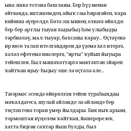
ғына эшкә тотона башланы. Бер һүҙ менән
әйткәндә, иптәшемдең айыҡ сағы һирәгәйеп, ҡара
көйөккә әүерелде. Бөтә эш минең елкәгә өйөлдө:
бер-бер артлы тыуған ҡыҙыбыҙ һәм улыбыҙҙы
тәрбиәләү, мал-тыуар, баҡсаны ҡарау... Өҫтәүенә
ир көсө талап ителгәндәрен дә үҙемә хәл итергә,
хәләл ефетемә инәлергә, "ярты" ҡуйып йыуырға
тейешлек. Был мәшәҡәттәргә мәктәптән эйәреп
ҡайтҡан яҙыу-һыҙыу эше лә өҫтәлә әле...
Тәгәрмәс эсендә өйөрөлгән тейен тураһындағы
мәҡәлдәгесә, шулай әйләнде лә әйләнде бер
төҫтән генә торған ғүмер йылдары. Бик ныҡ арыған,
тормоштан күңелем ҡайтҡан, йәшерере юҡ,
хатта биҙгән саҡтар йыш булды, был