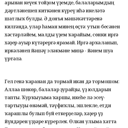
арынған кеүек тойҙом үҙемде, балаларымдың
дәртләнешеп киткәнен күреү иһә икеләтә
шатлыҡ булды. Ә донъя мәшәҡәттәренә
килгәндә, улар һаман минең өҫтә: утын-бесәнен
хәстәрләйем, малды үҙем ҡарайым, сөнки иргә
хәҙер ауыр күтәрергә ярамай. Иргә арҡаланып,
иркәләнеп йәшәү эләкмәне миңә - йәнем шуға
үртәлә.
Гел генә ҡаранан да тормай икән дә тормошом:
Аллаға шөкөр, балалар ҙурайҙы, үҙ юлдарын
тапты. Ҡурҡыуыма ҡаршы, икеһе лә эсеү-
тартыуҙы өнәмәй, тәүфиҡлы, эшлекле, етди
ҡарашлы булып буй еткерҙеләр, хәҙер үҙ
йүндәрен үҙҙәре күрерлек. Өлкән улыма хатта