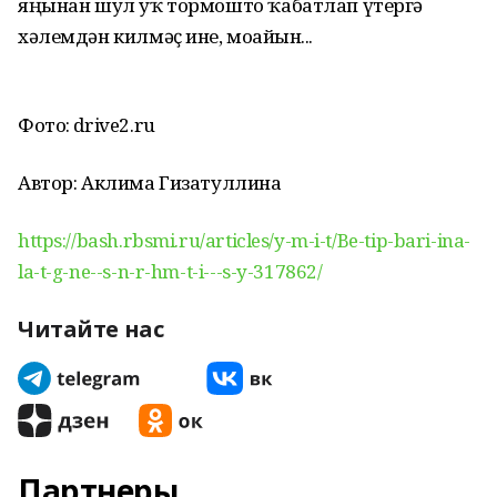
яңынан шул уҡ тормошто ҡабатлап үтергә
хәлемдән килмәҫ ине, моғайын...
Фото: drive2.ru
Автор: Аклима Гизатуллина
https://bash.rbsmi.ru/articles/y-m-i-t/Be-tip-bari-ina-
la-t-g-ne--s-n-r-hm-t-i---s-y-317862/
Читайте нас
Партнеры