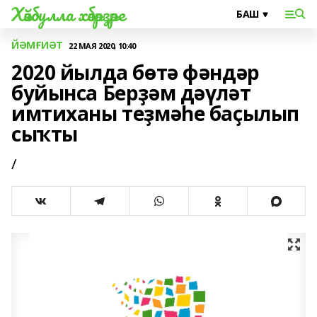
Хәйбулла хәбәрҙәре
ЙӘМҒИӘТ
22 МАЯ 2020, 10:40
2020 йылда бөтә фәндәр
буйынса Берҙәм дәүләт
имтиханы теҙмәһе баҫылып
сыҡты
/