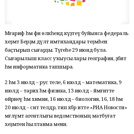
Мәғариф һәм фән өлкәһендә күҙәтеү буйынса федераль
хеҙмәт Берҙәм дәүләт имтихандары теҙмәһен
баҫтырып сығарҙы. Тәүгеһе 29 июндә була.
Сығарылыш класс уҡыусылары география, әҙәбиәт
һәм информатика тапшыра.
2 һәм 3 июлдә – рус теле, 6 июлдә – математика, 9
июлдә – тарих һәм физика, 13 июлдә – йәмғиәтте
өйрәнеү һәм химия, 16 июлдә – биология, 16, 18 һәм
20 июлдә – сит телдәр, тип хәбәр итте «РИА Новости»
мәғлүмәт агентлығы ведомствоның матбуғат
хеҙмәтенә һылтанма менән.