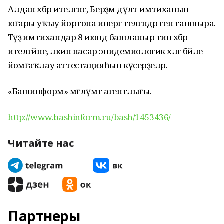
Алдан хәбәр ителгәнсә, Берҙәм дәүләт имтиханын
юғары уҡыу йортона инергә теләгәндәр генә тапшыра.
Тәүҙә имтихандар 8 июндә башланыр тип хәбәр
ителгәйне, ләкин насар эпидемиологик хәлгә бәйле
йомғаҡлау аттестацияһын күсерҙеләр.
«Башинформ» мәғлүмәт агентлығы.
http://www.bashinform.ru/bash/1453436/
Читайте нас
Партнеры