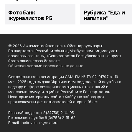
Фотобанк
Рубрика "Еда и
журналистов РБ
напитки"
© 2026 Ижтимағи-сәйәси гәзит. Ойоштороусылары:
Башҡортостан Республикаһының Матбуғат һәм киң мәғлүмәт
саралары агентлығы, «Башҡортостан Республикаһы» нәшриәт
йорто акционерҙар йәмғиәте.
Об использовании персональных данных
Свидетельство о регистрации СМИ: ПИ № ТУ 02-01797 от 19
мая 2025 года выдано Управлением федеральной службы по
надзору в сфере связи, информационных технологий и
массовых коммуникаций по Республике Башкортостан.
Некоторые материалы сайта «Хәйбулла хәбәрҙәре»
предназначены для пользователей старше 16 лет.
Главный редактор: 8(34758) 2-14-95
Рекламная служба: 8(34758) 2-15-62
Е-mаil: haib_vestnik@mail.ru