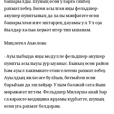
башҡарылды. Шуның өсөн уларға сикһеҙ
рәхмәтлебеҙ. Бөгөн асылған яңы фельдшер-
акушер пунктының да халыҡ мәнфәғәте өсөн
башҡарылған изге эштәрҙең дауамы ул. Ул оҙаҡ
йылдар халыҡҡа хеҙмәт итер тип ышанам.
Миңлегөл Аҡъюлова:
- Ауылыбыҙҙа яңы модулле фельдшер-акушер
пункты асылыуы ҙур ҡыуаныс. Бының өсөн район
һәм ауыл хакимиәте етәкселегенә рәхмәтлебеҙ.
Ауылдың киләсәге булһын, бөтмәһен өсөн
барыһын да эшләйҙәр. Улым бәләкәй саҡта йыш
мөрәжәғәт иттем. Фельдшер Миләүшә апай һәр
саҡ кәрәкле медицина ярҙамы күрһәтте, шуның
өсөн уға рәхмәт белдерәм.