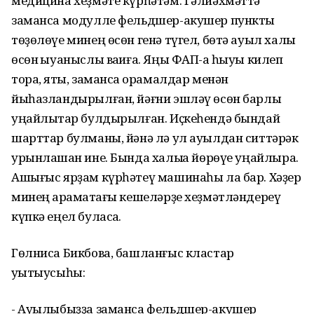
медицина хеҙмәте күрһәтәм. Ѓәлиәхмәттә
заманса модулле фельдшер-акушер пункты
төҙөлөүе минең өсөн генә түгел, бөтә ауыл халҡы
өсөн ҡыуаныслы ваҡиға. Яңы ФАП-ҡа һыуы килеп
тора, яҡты, заманса ҡорамалдар менән
йыһазландырылған, йәғни эшләү өсөн барлыҡ
уңайлыҡтар булдырылған. Иҫкеһендә бындай
шарттар булманы, йәнә лә ул ауылдан ситтәрәк
урынлашҡан ине. Бында халыҡҡа йөрөүе уңайлыраҡ.
Ашығыс ярҙам күрһәтеү машинаһы ла бар. Хәҙер
минең ҡарамаҡтағы кешеләрҙе хеҙмәтләндереү
күпкә еңел буласаҡ.
Гөлниса Бикбова, башланғыс кластар
уҡытыусыһы:
- Ауылыбыҙҙа заманса фельдшер-акушер