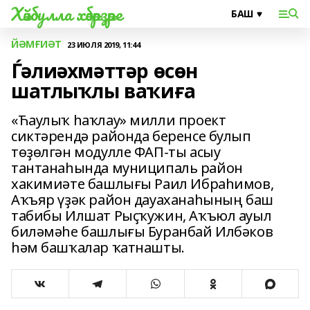
Хәйбулла хәбәрҙәре
ЙӘМҒИӘТ
23 ИЮЛЯ 2019, 11:44
Ѓәлиәхмәттәр өсөн
шатлыҡлы ваҡиға
«Ћаулыҡ һаҡлау» милли проект
сиктәрендә районда беренсе булып
төҙөлгән модулле ФАП-ты асыу
тантанаһында муниципаль район
хакимиәте башлығы Раил Ибраһимов,
Аҡъяр үҙәк район дауаханаһының баш
табибы Илшат Рыҫҡужин, Аҡъюл ауыл
биләмәһе башлығы Буранбай Илбәков
һәм башҡалар ҡатнашты.