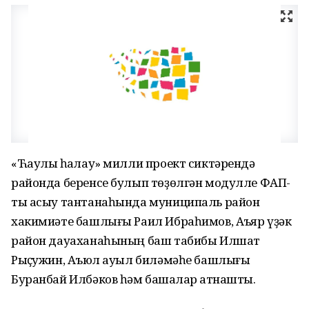
«Ћаулыҡ һаҡлау» милли проект сиктәрендә
районда беренсе булып төҙөлгән модулле ФАП-
ты асыу тантанаһында муниципаль район
хакимиәте башлығы Раил Ибраһимов, Аҡъяр үҙәк
район дауаханаһының баш табибы Илшат
Рыҫҡужин, Аҡъюл ауыл биләмәһе башлығы
Буранбай Илбәков һәм башҡалар ҡатнашты.