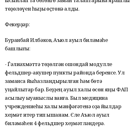
ысынлап та бөгөнгө заман талаптарына ярашлы
төҙөлөүен һыҙыҡ өҫтөнә алды.
Фекерҙәр:
Буранбай Илбәков, Аҡъюл ауыл биләмәһе
башлығы:
- Ѓәлиәхмәттә төҙөлгән ошондай модулле
фельдшер-акушер пункты районда беренсе. Ул
заманса йыһазландырылған һәм бөтә
уңайлыҡтар бар. Беҙҙең ауыл халҡы өсөн яңы ФАП
асылыу ҡыуаныслы ваҡиға. Был медицина
учреждениеһы халыҡ мәнфәғәтенә оҙаҡ йылдар
хеҙмәт итер тип ышанам. Єле Аҡъюл ауыл
биләмәһен 4 фельдшер хеҙмәтләндерә.