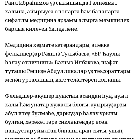
Раил Ибраһимов үҙ сығышында Ѓәлиәхмәт
халҡына, айырыуса ололарға һәм балаларға
сифатлы медицина ярҙамы алырға мөмкинлек
барлыҡҡа килеүен билдәләне.
Медицина хеҙмәте ветерандары, элекке
фельдшерҙар Рәхилә Тулыбаева, «БР Ћаулыҡ
һаҡлау отличнигы» Вәзимә Илбәкова, шәфҡәт
туташы Рәшиҙә Абдуллиналар үҙ тәьҫораттары
менән уртаҡлашып, изге теләктәрен юлланы.
Фельдшер-акушер пунктын асҡандан һуң, ауыл
халҡы һәм ҡунаҡтар хужалыҡ блогы, ауырыуҙарҙы
ҡабул итеү бүлмәһе, дарыуҙар һаҡлау урыны
булған, хәрәкәттәре сикләнгәндәр өсөн
пандустар ҡуйылған бинаны ҡарап сыҡты, уның