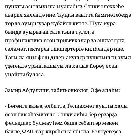
пункты асылыуына ҡыуанабыҙ. Сөнки элеккеһе
авария хәлендә ине. Ћуңғы ваҡытта йәмғиәтебеҙҙә
төрлө ауырыуҙар күбәйеп китте. Шуға күрә
бында ауырыған саҡта ғына түгел, ә
профилактика өсөн прививкалар ҙа эшләтергә,
сәләмәтлектәрен тикшертергә килһендәр ине.
Тағы ла яңы фельдшер-акушер пунктының ауыл
үҙәгендә урынлашыуы ла халыҡҡа йөрөү өсөн
уңайлы буласаҡ.
Замир Абдуллин, табип-онколог, Өфө ҡалаһы:
- Бөгөнгө ваҡиға, әлбиттә, Ѓәлиәхмәт ауылы халҡы
өсөн бик әһәмиәтле. Сөнки ҡайһы бер ерҙәрҙә
фельдшер булмау һәм башҡа сәбәптәр менән
бәйле, ФАП-тар киреһенсә ябыла. Белеүегеҙсә,