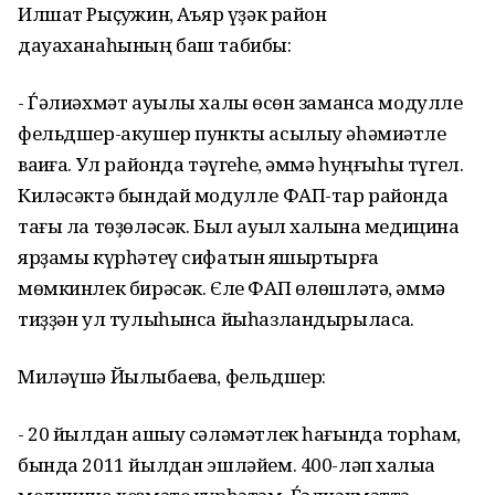
Илшат Рыҫҡужин, Аҡъяр үҙәк район
дауаханаһының баш табибы:
- Ѓәлиәхмәт ауылы халҡы өсөн заманса модулле
фельдшер-акушер пункты асылыу әһәмиәтле
ваҡиға. Ул районда тәүгеһе, әммә һуңғыһы түгел.
Киләсәктә бындай модулле ФАП-тар районда
тағы ла төҙөләсәк. Был ауыл халҡына медицина
ярҙамы күрһәтеү сифатын яҡшыртырға
мөмкинлек бирәсәк. Єле ФАП өлөшләтә, әммә
тиҙҙән ул тулыһынса йыһазландырыласаҡ.
Миләүшә Йылҡыбаева, фельдшер:
- 20 йылдан ашыу сәләмәтлек һағында торһам,
бында 2011 йылдан эшләйем. 400-ләп халыҡҡа