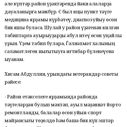
әле күптәр район үҙәктәрендә йәки ҡалаларҙа
дауаланырға мәжбүр. Є был яңы пункт тәүге
медицина ярҙамы күрһәтеү, диагноз ҡуйыу өсөн
бик яҡшы буласаҡ. Шулай уҡ район үҙәгенән килгән
табиптарға ауырыуҙарҙы ҡабул итеү өсөн уңайлы
урын. Үҙем табип булараҡ, Ѓәлиәхмәт халҡының
сәләмәтлеген нығытыуға иғтибар бүленеүенә
ҡыуанам.
Хисам Абдуллин, урындағы ветерандар советы
рәйесе:
- Район етәкселеге ярҙамында районда
тәүгеләрҙән булып мәктәп, ауыл мәҙәниәт йорто
ремонтланды, балалар өсөн уйын-спорт
майҙансығы төҙөлдө һәм башҡа бик күп эштәр