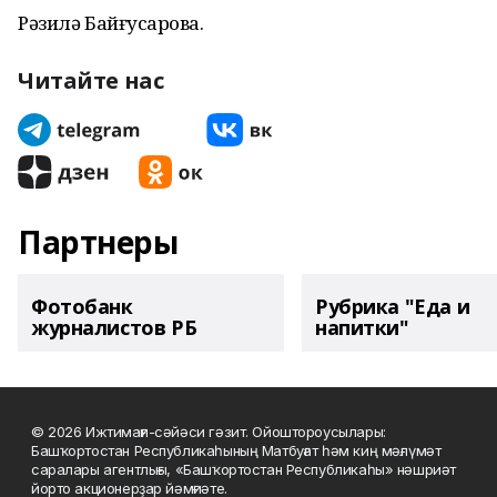
Рәзилә Байғусҡарова.
Читайте нас
Партнеры
Фотобанк
Рубрика "Еда и
журналистов РБ
напитки"
© 2026 Ижтимағи-сәйәси гәзит. Ойоштороусылары:
Башҡортостан Республикаһының Матбуғат һәм киң мәғлүмәт
саралары агентлығы, «Башҡортостан Республикаһы» нәшриәт
йорто акционерҙар йәмғиәте.