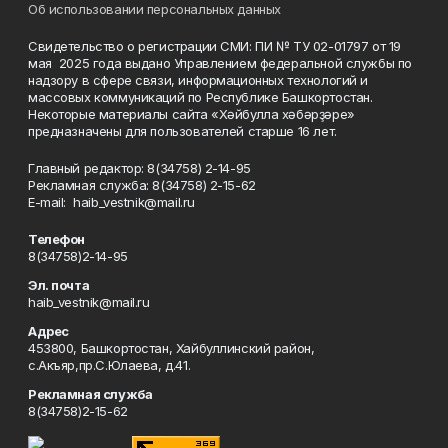
Об использовании персональных данных
Свидетельство о регистрации СМИ: ПИ № ТУ 02-01797 от 19
мая 2025 года выдано Управлением федеральной службы по
надзору в сфере связи, информационных технологий и
массовых коммуникаций по Республике Башкортостан.
Некоторые материалы сайта «Хәйбулла хәбәрҙәре»
предназначены для пользователей старше 16 лет.
Главный редактор: 8(34758) 2-14-95
Рекламная служба: 8(34758) 2-15-62
Е-mаil: haib_vestnik@mail.ru
Телефон
8(34758)2-14-95
Эл. почта
haib_vestnik@mail.ru
Адрес
453800, Башкортостан, Хайбуллинский район,
с.Акъяр,пр.С.Юлаева, д.41.
Рекламная служба
8(34758)2-15-62