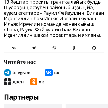
13 йәштәр проекты грантҡа лайыҡ булды.
Шуларҙың өсәүһен районыбыҙҙың йә,
әүҙем егеттәре – Рауил Фәйзуллин, Вилдан
Иҫәнгилдин һәм Ильяс Ирғәлин яуланы.
Ильяс Ирғәлин команда менән сығыш
яһаһа, Рауил Фәйзуллин һәм Вилдан
Иҫәнгилдин шәхси проекттарын яҡланы.
Читайте нас
Партнеры