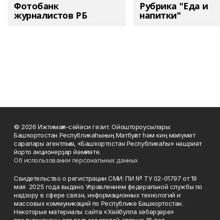
Фотобанк
Рубрика "Еда и
журналистов РБ
напитки"
© 2026 Ижтимағи-сәйәси гәзит. Ойоштороусылары:
Башҡортостан Республикаһының Матбуғат һәм киң мәғлүмәт
саралары агентлығы, «Башҡортостан Республикаһы» нәшриәт
йорто акционерҙар йәмғиәте.
Об использовании персональных данных
Свидетельство о регистрации СМИ: ПИ № ТУ 02-01797 от 19
мая 2025 года выдано Управлением федеральной службы по
надзору в сфере связи, информационных технологий и
массовых коммуникаций по Республике Башкортостан.
Некоторые материалы сайта «Хәйбулла хәбәрҙәре»