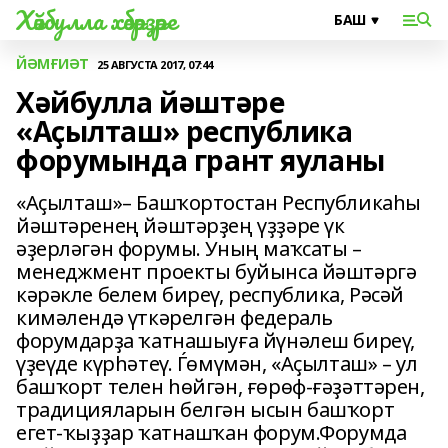
Хәйбулла хәбәрҙәре
ЙӘМҒИӘТ
25 АВГУСТА 2017, 07:44
Хәйбулла йәштәре
«Аҫылташ» республика
форумында грант яуланы
«Аҫылташ»– Башҡортостан Республикаһы
йәштәренең йәштәрҙең үҙҙәре үк
әҙерләгән форумы. Уның маҡсаты –
менеджмент проекты буйынса йәштәргә
кәрәкле белем биреү, республика, Рәсәй
кимәлендә үткәрелгән федераль
форумдарҙа ҡатнашыуға йүнәлеш биреү,
үҙеүде күрһәтеү. Ѓөмүмән, «Аҫылташ» – ул
башҡорт телен һөйгән, ғөрөф-ғәҙәттәрен,
традицияларын белгән ысын башҡорт
егет-ҡыҙҙар ҡатнашҡан форум.Форумда