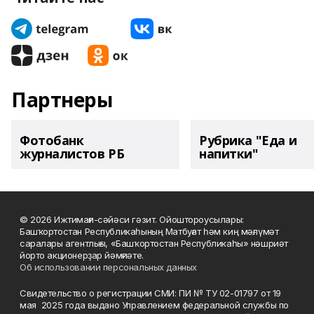
Партнеры
Фотобанк
Рубрика "Еда и
журналистов РБ
напитки"
© 2026 Ижтимағи-сәйәси гәзит. Ойоштороусылары:
Башҡортостан Республикаһының Матбуғат һәм киң мәғлүмәт
саралары агентлығы, «Башҡортостан Республикаһы» нәшриәт
йорто акционерҙар йәмғиәте.
Об использовании персональных данных
Свидетельство о регистрации СМИ: ПИ № ТУ 02-01797 от 19
мая 2025 года выдано Управлением федеральной службы по