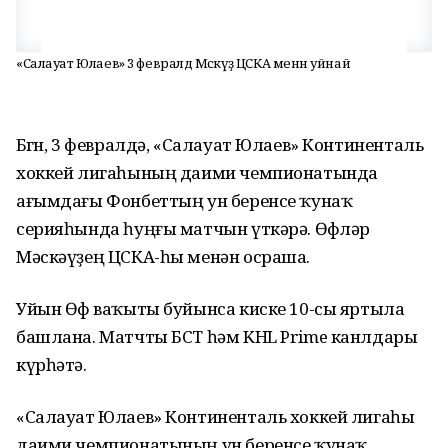
«Салауат Юлаев» 3 февралдә Мәскәүҙә ЦСКА менән уйнай
Бөгөн, 3 февралдә, «Салауат Юлаев» Континенталь
хоккей лигаһының даими чемпионатында
ағымдағы Фонбеттың ун беренсе ҡунаҡ
серияһында һуңғы матчын үткәрә. Өфөләр
Мәскәүҙең ЦСКА-һы менән осраша.
Уйын Өфө ваҡыты буйынса киске 10-сы яртыла
башлана. Матчты БСТ һәм KHL Prime канлдары
күрһәтә.
«Салауат Юлаев» Континенталь хоккей лигаһы
даими чемпионатының ун беренсе ҡунаҡ