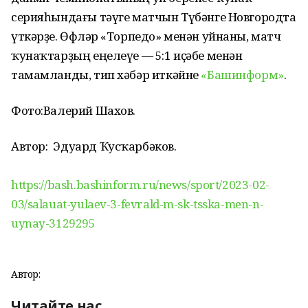
серияһындағы тәүге матчын Түбәнге Новгородта
үткәрҙе. Өфөләр «Торпедо» менән уйнаны, матч
ҡунаҡтарҙың еңелеүе — 5:1 иҫәбе менән
тамамланды, тип хәбәр иткәйне
«Башинформ»
.
Фото:
Валерий Шахов
.
Автор:
Эдуард Ҡусҡарбәков
.
https://bash.bashinform.ru/news/sport/2023-02-
03/salauat-yulaev-3-fevrald-m-sk-tsska-men-n-
uynay-3129295
Автор:
Читайте нас