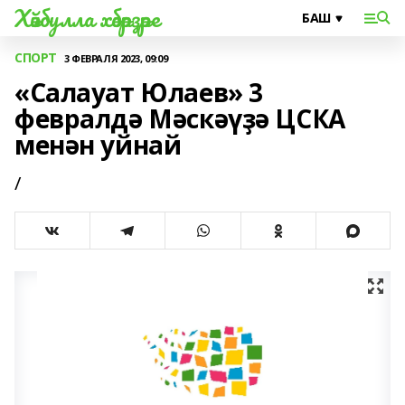
Хәйбулла хәбәрҙәре
СПОРТ
3 ФЕВРАЛЯ 2023, 09:09
«Салауат Юлаев» 3
февралдә Мәскәүҙә ЦСКА
менән уйнай
/