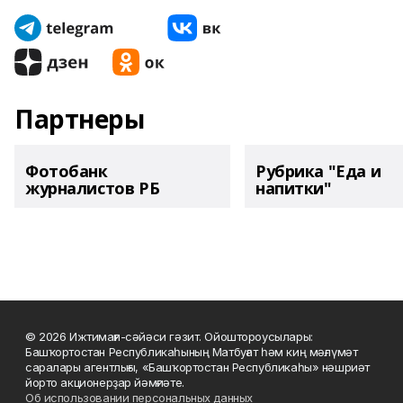
Партнеры
Фотобанк
Рубрика "Еда и
журналистов РБ
напитки"
© 2026 Ижтимағи-сәйәси гәзит. Ойоштороусылары:
Башҡортостан Республикаһының Матбуғат һәм киң мәғлүмәт
саралары агентлығы, «Башҡортостан Республикаһы» нәшриәт
йорто акционерҙар йәмғиәте.
Об использовании персональных данных