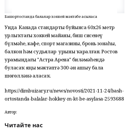
Башҡортостанда балалар хоккей мәктәбе асыласаҡ
Унда Канада стандарты буйынса 60х26 метр
ҙурлыҡтағы хоккей майҙаны, биш сисенеү
бүлмәһе, кафе, спорт магазины, бронь зонаһы,
балкон һәм судьялар урыны ҡаралған. Ростов
урамындағы "Астра Арена" биләмәһендә
буласаҡ яңы мәктәптә 300-ҙән ашыу бала
шөғөлләнә аласаҡ.
https://dimbuizary.ru/news/novosti/2021-11-24/bash-
ortostanda-balalar-hokkey-m-kt-be-asylasa-2593688
Автор:
Читайте нас