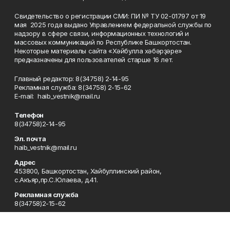
Свидетельство о регистрации СМИ: ПИ № ТУ 02-01797 от 19
мая 2025 года выдано Управлением федеральной службы по
надзору в сфере связи, информационных технологий и
массовых коммуникаций по Республике Башкортостан.
Некоторые материалы сайта «Хәйбулла хәбәрҙәре»
предназначены для пользователей старше 16 лет.
Главный редактор: 8(34758) 2-14-95
Рекламная служба: 8(34758) 2-15-62
Е-mаil: haib_vestnik@mail.ru
Телефон
8(34758)2-14-95
Эл. почта
haib_vestnik@mail.ru
Адрес
453800, Башкортостан, Хайбуллинский район,
с.Акъяр,пр.С.Юлаева, д.41.
Рекламная служба
8(34758)2-15-62