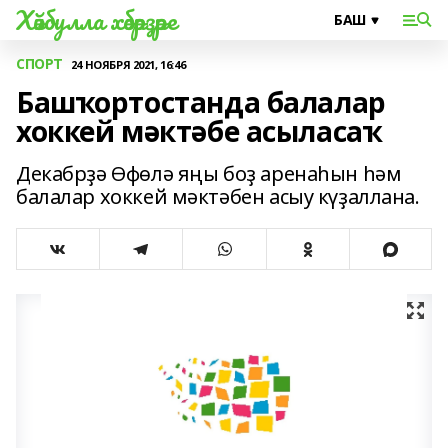
Хәйбулла хәбәрҙәре
СПОРТ
24 НОЯБРЯ 2021, 16:46
Башҡортостанда балалар
хоккей мәктәбе асыласаҡ
Декабрҙә Өфөлә яңы боҙ аренаһын һәм
балалар хоккей мәктәбен асыу күҙаллана.