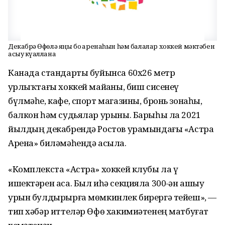
Декабрҙә Өфөлә яңы боҙ аренаһын һәм балалар хоккей мәктәбен
асыу күҙаллана
Канада стандарты буйынса 60х26 метр
ҙурлыҡтағы хоккей майҙаны, биш сисенеү
бүлмәһе, кафе, спорт магазины, бронь зонаһы,
балкон һәм судьялар урыны. Барыһы ла 2021
йылдың декабрендә Ростов урамындағы «Астра
Арена» биләмәһендә асыла.
«Комплекста «Астра» хоккей клубы ла үҙ
ишектәрен аса. Был иһә секцияла 300-ҙән ашыу
урын булдырырға мөмкинлек бирергә тейеш», —
тип хәбәр иттеләр Өфө хакимиәтенең матбуғат