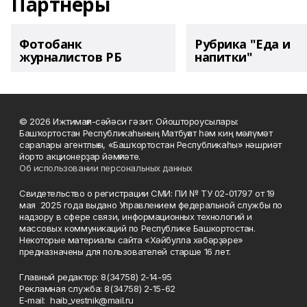
Партнеры
Фотобанк
Рубрика "Еда и
журналистов РБ
напитки"
© 2026 Ижтимағи-сәйәси гәзит. Ойоштороусылары:
Башҡортостан Республикаһының Матбуғат һәм киң мәғлүмәт
саралары агентлығы, «Башҡортостан Республикаһы» нәшриәт
йорто акционерҙар йәмғиәте.
Об использовании персональных данных
Свидетельство о регистрации СМИ: ПИ № ТУ 02-01797 от 19
мая 2025 года выдано Управлением федеральной службы по
надзору в сфере связи, информационных технологий и
массовых коммуникаций по Республике Башкортостан.
Некоторые материалы сайта «Хәйбулла хәбәрҙәре»
предназначены для пользователей старше 16 лет.
Главный редактор: 8(34758) 2-14-95
Рекламная служба: 8(34758) 2-15-62
Е-mаil: haib_vestnik@mail.ru