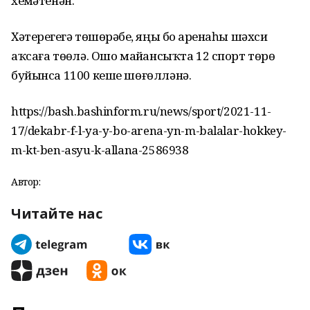
хеҙмәтенән.
Хәтерегеҙгә төшөрәбеҙ, яңы боҙ аренаһы шәхси
аҡсаға төҙөлә. Ошо майҙансыҡта 12 спорт төрө
буйынса 1100 кеше шөғөлләнә.
https://bash.bashinform.ru/news/sport/2021-11-
17/dekabr-f-l-ya-y-bo-arena-yn-m-balalar-hokkey-
m-kt-ben-asyu-k-allana-2586938
Автор:
Читайте нас