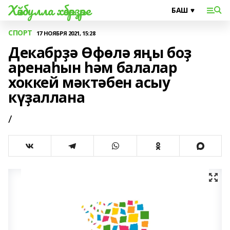
Хәйбулла хәбәрҙәре
СПОРТ
17 НОЯБРЯ 2021, 15:28
Декабрҙә Өфөлә яңы боҙ
аренаһын һәм балалар
хоккей мәктәбен асыу
күҙаллана
/