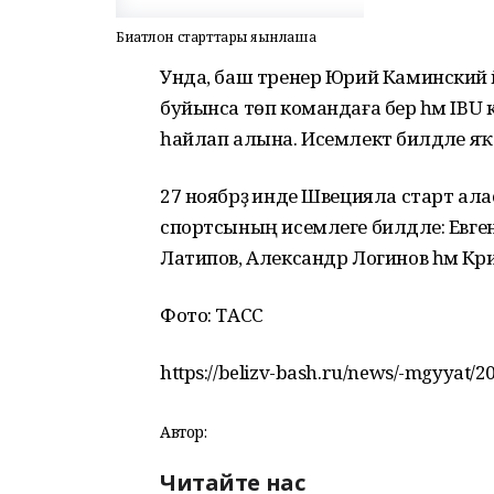
Биатлон старттары яҡынлаша
Унда, баш тренер Юрий Каминский ә
буйынса төп командаға бер һәм IB
һайлап алына. Исемлектә билдәле я
27 ноябрҙә инде Швецияла старт ал
спортсының исемлеге билдәле: Евге
Латипов, Александр Логинов һәм Кәр
Фото: ТАСС
https://belizv-bash.ru/news/-mgyyat/2
Автор:
Читайте нас