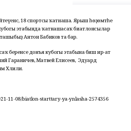
йтеүенсә, 18 спортсы ҡатнаша. Ярыш һөҙөмтәһе
U кубогы этабында ҡатнашасаҡ биатлонсылар
ҡташыбыҙ Антон Бабиков та бар.
асаҡ беренсе донъя кубогы этабына биш ир-ат
ний Гараничев, Матвей Елисеев, Эдуард
им Хәлили.
021-11-08/biatlon-starttary-ya-ynlasha-2574356