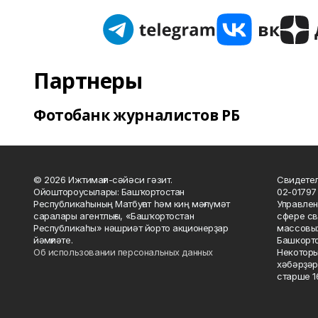
Партнеры
Фотобанк журналистов РБ
© 2026 Ижтимағи-сәйәси гәзит.
Свидетел
Ойоштороусылары: Башҡортостан
02-01797
Республикаһының Матбуғат һәм киң мәғлүмәт
Управлен
саралары агентлығы, «Башҡортостан
сфере св
Республикаһы» нәшриәт йорто акционерҙар
массовых
йәмғиәте.
Башкорто
Об использовании персональных данных
Некоторы
хәбәрҙәр
старше 16