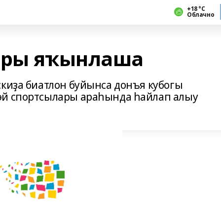
+18 °С
Облачно
ары яҡынлаша
скиҙа биатлон буйынса донъя кубогы
әй спортсылары араһында һайлап алыу