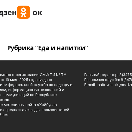
Рубрика "Еда и напитки"
ьство о регистрации СМИ: ПИ № ТУ
Главный редактор: 8(3475
 от 19 мая 2025 года выдано
Рекламная служба: 8(3475
ием федеральной службы по надзору в
Е-mаil: haib_vestnik@mail.r
язи, информационных технологий и
 коммуникаций по Республике
стан.
е материалы сайта «Хәйбулла
е» предназначены для пользователей
 лет.