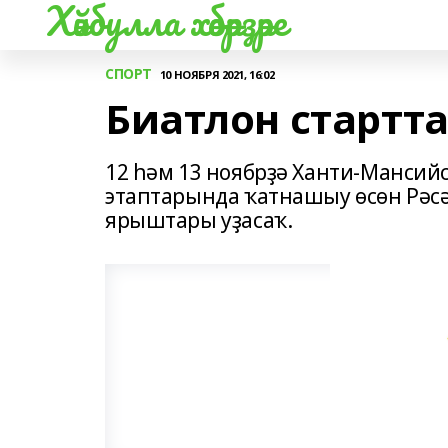
Хәйбулла хәбәрҙәре
СПОРТ
10 НОЯБРЯ 2021, 16:02
Биатлон стартт
12 һәм 13 ноябрҙә Ханти-Мансий
этаптарында ҡатнашыу өсөн Рәс
ярыштары уҙасаҡ.