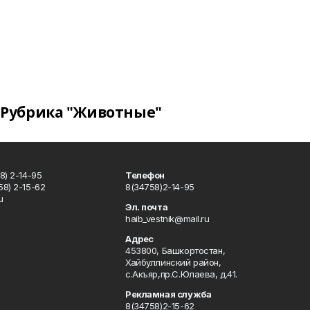
Рубрика "Животные"
8) 2-14-95
Телефон
8) 2-15-62
8(34758)2-14-95
u
Эл. почта
haib_vestnik@mail.ru
Адрес
453800, Башкортостан,
Хайбуллинский район,
с.Акъяр,пр.С.Юлаева, д.41.
Рекламная служба
8(34758)2-15-62