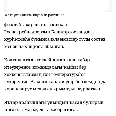
«Салауат Юлаев» клубы карантинда
Өфө клубы карантинға киткән.
Роспотребнадзорҙың Башҡортостандағы
күрһәтмәһе буйынса юлаевсылар тулы состав
менән изоляцияға ябылған.
Континенталь хоккей лигаһынан хәбәр
итеүҙәренсә, командалағы ҡайһы бер
хоккейсыларҙың тән температураһы
күтәрелгән. Алынған анализдар бер кемдең дә
коронавирус менән ауырымауын күрһәткән.
Яҡтар араһындағы уйындың ҡасан булырын
лига өҫтәмә рәүештә хәбәр итәсәк.