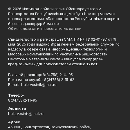
© 2026 Ижтимағи-сәйәси гәзит. Ойоштороусылары:
Башҡортостан Республикаһының Матбуғат һәм киң мәғлүмәт
саралары агентлығы, «Башҡортостан Республикаһы» нәшриәт
йорто акционерҙар йәмғиәте.
Об использовании персональных данных
Свидетельство о регистрации СМИ: ПИ № ТУ 02-01797 от 19
мая 2025 года выдано Управлением федеральной службы по
надзору в сфере связи, информационных технологий и
массовых коммуникаций по Республике Башкортостан.
Некоторые материалы сайта «Хәйбулла хәбәрҙәре»
предназначены для пользователей старше 16 лет.
Главный редактор: 8(34758) 2-14-95
Рекламная служба: 8(34758) 2-15-62
Е-mаil: haib_vestnik@mail.ru
Телефон
8(34758)2-14-95
Эл. почта
haib_vestnik@mail.ru
Адрес
453800, Башкортостан, Хайбуллинский район,