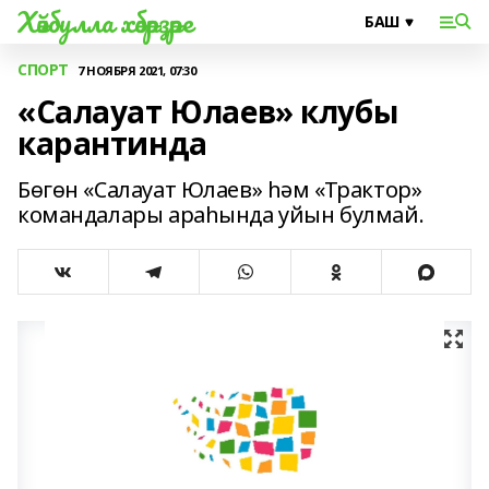
Хәйбулла хәбәрҙәре
СПОРТ
7 НОЯБРЯ 2021, 07:30
«Салауат Юлаев» клубы
карантинда
Бөгөн «Салауат Юлаев» һәм «Трактор»
командалары араһында уйын булмай.