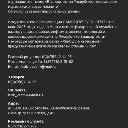
саралары агентлығы, «Башҡортостан Республикаһы» нәшриәт
йорто акционерҙар йәмғиәте.
Об использовании персональных данных
Свидетельство о регистрации СМИ: ПИ № ТУ 02-01797 от 19
мая 2025 года выдано Управлением федеральной службы по
надзору в сфере связи, информационных технологий и
массовых коммуникаций по Республике Башкортостан.
Некоторые материалы сайта «Хәйбулла хәбәрҙәре»
предназначены для пользователей старше 16 лет.
Главный редактор: 8(34758) 2-14-95
Рекламная служба: 8(34758) 2-15-62
Е-mаil: haib_vestnik@mail.ru
Телефон
8(34758)2-14-95
Эл. почта
haib_vestnik@mail.ru
Адрес
453800, Башкортостан, Хайбуллинский район,
с.Акъяр,пр.С.Юлаева, д.41.
Рекламная служба
8(34758)2-15-62