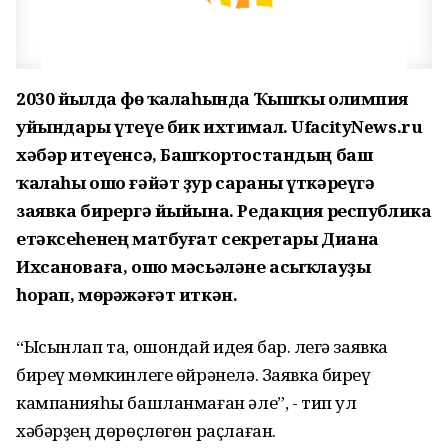
2030 йылда Өфө ҡалаһында Ҡышҡы олимпия
уйындары үтеүе бик ихтимал. UfacityNews.ru
хәбәр итеүенсә, Башҡортостандың баш
ҡалаһы ошо ғәйәт ҙур сараны үткәреүгә
заявка бирергә йыйына. Редакция республика
етәксеһенең матбуғат секретары Диана
Ихсановаға, ошо мәсьәләне асыҡлауҙы
һорап, мөрәжәғәт иткән.
“Ысынлап та, ошондай идея бар. Әлегә заявка
биреү мөмкинлеге өйрәнелә. Заявка биреү
кампанияһы башланмаған әле”, - тип ул
хәбәрҙең дөрөҫлөгөн раҫлаған.