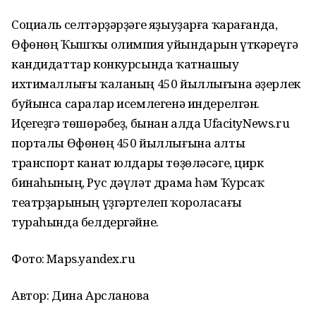
Социаль селтәрҙәрҙәге яҙыуҙарға ҡарағанда,
Өфөнөң Ҡышҡы олимпия уйындарын үткәреүгә
кандидаттар конкурсында ҡатнашыу
ихтималлығы ҡаланың 450 йыллығына әҙерлек
буйынса саралар исемлегенә индерелгән.
Иҫегеҙгә төшөрәбеҙ, бынан алда UfacityNews.ru
порталы Өфөнөң 450 йыллығына алты
транспорт канат юлдары төҙөләсәге, цирк
бинаһының, Рус дәүләт драма һәм Ҡурсаҡ
театрҙарының үҙгәртелеп ҡороласағы
тураһында белдергәйне.
Фото: Maps.yandex.ru
Автор: Дина Арсланова