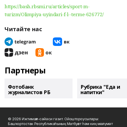
https://bash.rbsmi.ru/articles/sport-m-
turizm/Olimpiya-uyindari-f-l--terme-626772/
Читайте нас
Партнеры
Фотобанк
Рубрика "Еда и
журналистов РБ
напитки"
© 2026 Ижтимағи-сәйәси гәзит. Ойоштороусылары:
Башҡортостан Республикаһының Матбуғат һәм киң мәғлүмәт