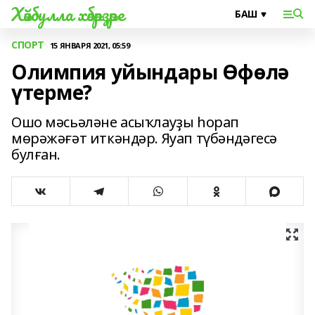
Хәйбулла хәбәрҙәре
СПОРТ
15 ЯНВАРЯ 2021, 05:59
Олимпия уйындары Өфөлә
үтерме?
Ошо мәсьәләне асыҡлауҙы һорап
мөрәжәғәт иткәндәр. Яуап түбәндәгесә
булған.