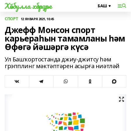
Хәйбулла хәбәрҙәре
СПОРТ
12 ЯНВАРЯ 2021, 10:45
Джефф Монсон спорт
карьераһын тамамланы һәм
Өфөгә йәшәргә күсә
Ул Башҡортостанда джиу-джитсу һәм
грэпплинг мәктәптәрен асырға ниәтләй