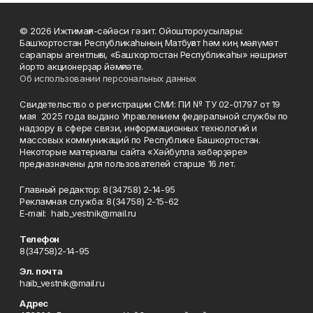
© 2026 Ижтимағи-сәйәси гәзит. Ойоштороусылары:
Башҡортостан Республикаһының Матбуғат һәм киң мәғлүмәт
саралары агентлығы, «Башҡортостан Республикаһы» нәшриәт
йорто акционерҙар йәмғиәте.
Об использовании персональных данных
Свидетельство о регистрации СМИ: ПИ № ТУ 02-01797 от 19
мая 2025 года выдано Управлением федеральной службы по
надзору в сфере связи, информационных технологий и
массовых коммуникаций по Республике Башкортостан.
Некоторые материалы сайта «Хәйбулла хәбәрҙәре»
предназначены для пользователей старше 16 лет.
Главный редактор: 8(34758) 2-14-95
Рекламная служба: 8(34758) 2-15-62
Е-mаil: haib_vestnik@mail.ru
Телефон
8(34758)2-14-95
Эл. почта
haib_vestnik@mail.ru
Адрес