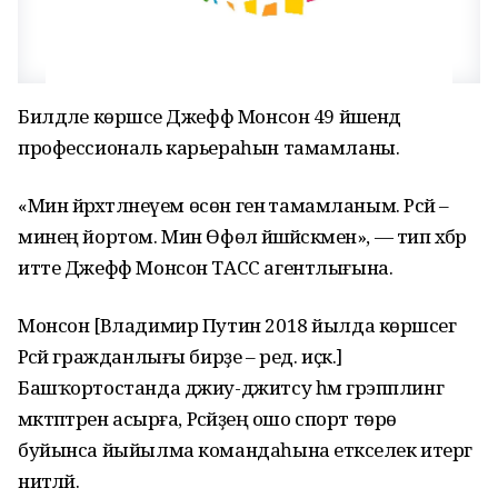
Билдәле көрәшсе Джефф Монсон 49 йәшендә
профессиональ карьераһын тамамланы.
«Мин йәрәхәтләнеүем өсөн генә тамамланым. Рәсәй –
минең йортом. Мин Өфөлә йәшәйәсәкмен», — тип хәбәр
итте Джефф Монсон ТАСС агентлығына.
Монсон [Владимир Путин 2018 йылда көрәшсегә
Рәсәй гражданлығы бирҙе – ред. иҫк.]
Башҡортостанда джиу-джитсу һәм грэпплинг
мәктәптәрен асырға, Рәсәйҙең ошо спорт төрө
буйынса йыйылма командаһына етәкселек итергә
ниәтләй.