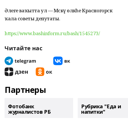
Әлеге ваҡытта ул — Мәскәү өлкәһе Красногорск
ҡала советы депутаты.
https://www.bashinform.ru/bash/1545273/
Читайте нас
Партнеры
Фотобанк
Рубрика "Еда и
журналистов РБ
напитки"