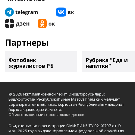
Партнеры
Фотобанк
Рубрика "Еда и
журналистов РБ
напитки"
© 2026 Ижтимағи-сәйәси гәзит. Ойоштороусылары:
Башҡортостан Республикаһының Матбуғат һәм киң мәғлүмәт
саралары агентлығы, «Башҡортостан Республикаһы» нәшриәт
йорто акционерҙар йәмғиәте.
Об использовании персональных данных
Свидетельство о регистрации СМИ: ПИ № ТУ 02-01797 от 19
мая 2025 года выдано Управлением федеральной службы по