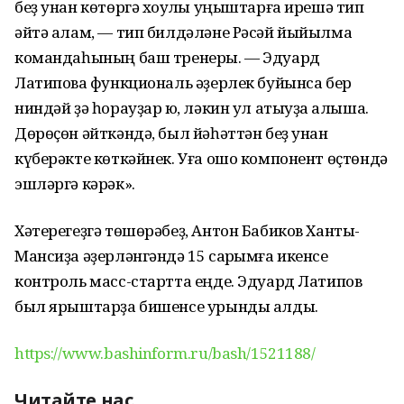
беҙ унан көтөргә хоҡуҡлы уңыштарға ирешә тип
әйтә алам, — тип билдәләне Рәсәй йыйылма
командаһының баш тренеры. — Эдуард
Латиповҡа функциональ әҙерлек буйынса бер
ниндәй ҙә һорауҙар юҡ, ләкин ул атыуҙа ҡалыша.
Дөрөҫөн әйткәндә, был йәһәттән беҙ унан
күберәкте көткәйнек. Уға ошо компонент өҫтөндә
эшләргә кәрәк».
Хәтерегеҙгә төшөрәбеҙ, Антон Бабиков Ханты-
Мансиҙа әҙерләнгәндә 15 саҡрымға икенсе
контроль масс-стартта еңде. Эдуард Латипов
был ярыштарҙа бишенсе урынды алды.
https://www.bashinform.ru/bash/1521188/
Читайте нас