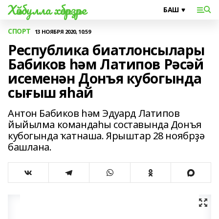
Хәйбулла хәбәрҙәре
СПОРТ
13 НОЯБРЯ 2020, 10:59
Республика биатлонсылары
Бабиков һәм Латипов Рәсәй
исеменән Донъя кубогында
сығыш яһай
Антон Бабиков һәм Эдуард Латипов
йыйылма командаһы составында Донъя
кубогында ҡатнаша. Ярыштар 28 ноябрҙә
башлана.