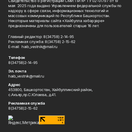
Свидетельство о регистрации СМИ: ПИ № ТУ 02-01797 от 19
мая 2025 года выдано Управлением федеральной службы по
надзору в сфере связи, информационных технологий и
массовых коммуникаций по Республике Башкортостан.
Некоторые материалы сайта «Хәйбулла хәбәрҙәре»
предназначены для пользователей старше 16 лет.
Главный редактор: 8(34758) 2-14-95
Рекламная служба: 8(34758) 2-15-62
Е-mаil: haib_vestnik@mail.ru
Телефон
8(34758)2-14-95
Эл. почта
haib_vestnik@mail.ru
Адрес
453800, Башкортостан, Хайбуллинский район,
с.Акъяр,пр.С.Юлаева, д.41.
Рекламная служба
8(34758)2-15-62