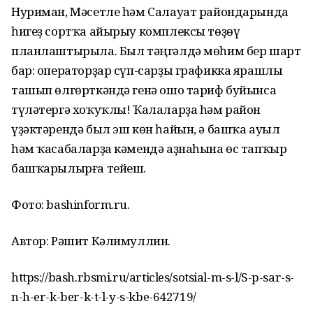
Нуриман, Мәсетле һәм Салауат райондарында
һигеҙ сортҡа айырыу комплексы төҙөү
планлаштырыла. Был тәңгәлдә мөһим бер шарт
бар: операторҙар сүп-сарҙы графикка ярашлы
ташып өлгөрткәндә генә ошо тариф буйынса
түләтергә хоҡуҡлы! Ҡалаларҙа һәм район
үҙәктәрендә был эш көн һайын, ә башҡа ауыл
һәм ҡасабаларҙа кәмендә аҙнаһына өс тапҡыр
башҡарылырға тейеш.
Фото: bashinform.ru.
Автор: Рәшит Кәлимуллин.
https://bash.rbsmi.ru/articles/sotsial-m-s-l/S-p-sar-s-
n-h-er-k-ber-k-t-l-y-s-kbe-642719/