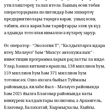
утилләштереү талап ителә. Бының өсөн төбәк
операторҙарына полигондар һәм эшкәртеү
предприятиелары төҙөргә кәрәк. Ә уның өсөн,
тәбиғи, аҡса кәрәк һәм тарифтарҙы элек үк күҙ
алдында тотолған кимәлгәсә күтәреү зарур.
Өс оператор - “Экология Т”, “Ҡалдыҡтарға идара
итеү. Мәләүез” һәм “Махсус автохужалыҡ” -
инвестиция программаларын раҫлатты ла инде.
Улар, һанап киткәнгә ярашлы, 138 миллион һум,
159 миллион һум һәм 371 миллион һум
тотонасаҡ. Ошо аҡсаға быйыл Туймазы
районында, киләһе йыл – Мәләүез районында
һәм 2025 йылға Благовар районында ҡаты
көнкүреш ҡалдыҡтары полигоны, ә Архангель,
Благовар, Балаҡатай, Ҡырмыҫҡалы, Ҡыйғы,