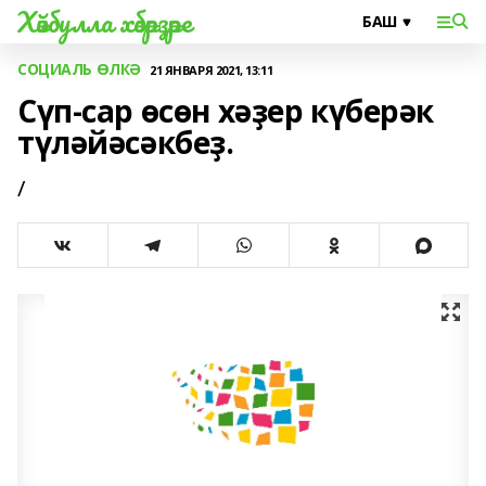
Хәйбулла хәбәрҙәре
СОЦИАЛЬ ӨЛКӘ
21 ЯНВАРЯ 2021, 13:11
Сүп-сар өсөн хәҙер күберәк
түләйәсәкбеҙ.
/