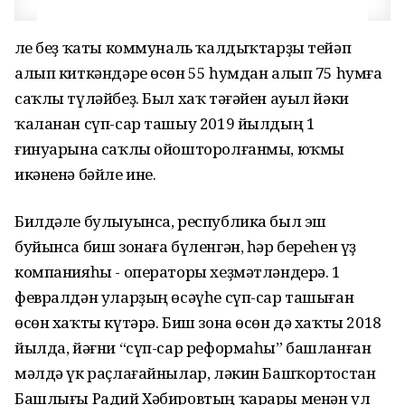
Әле беҙ ҡаты коммуналь ҡалдыҡтарҙы тейәп
алып киткәндәре өсөн 55 һумдан алып 75 һумға
саҡлы түләйбеҙ. Был хаҡ тәғәйен ауыл йәки
ҡаланан сүп-сар ташыу 2019 йылдың 1
ғинуарына саҡлы ойошторолғанмы, юҡмы
икәненә бәйле ине.
Билдәле булыуынса, республика был эш
буйынса биш зонаға бүленгән, һәр береһен үҙ
компанияһы - операторы хеҙмәтләндерә. 1
февралдән уларҙың өсәүһе сүп-сар ташыған
өсөн хаҡты күтәрә. Биш зона өсөн дә хаҡты 2018
йылда, йәғни “сүп-сар реформаһы” башланған
мәлдә үк раҫлағайнылар, ләкин Башҡортостан
Башлығы Радий Хәбировтың ҡарары менән ул