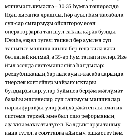
минималь кимәлгә – 30-35 һумға төшөрөлдө.
Иҫәп-хисапҡа ярашлы, һәр ауыл һәм ҡасабала
сүп-сар сығарыуҙы ойоштороу өсөн
операторҙарға тап шул саҡлы кәрәк булды.
Юғиһә, ғәҙел түгел: төпкөл бер ауылға сүп
ташығыс машина айына бер генә килә йәки
бөтөнләй килмәй, ә 35-әр һум талап итәләр. Ике
йыл эсендә системаны яйға һалдылар:
республиканың барлыҡ ауыл-ҡасабаларында
тиерлек контейнер майҙансыҡтары
булдырҙылар, улар буйынса берҙәм мәғлүмәт
базаһы эшләнеләр, сүп ташыусы машиналар
паркы ҙурайҙы, уларҙың хәрәкәтен автоматик
система теркәй. Әммә был ошо реформаның
аҙаҡҡы маҡсаты түгел. Ҡалдыҡтарҙы ташыу
ғына түгел, ә сорттарға айырыу, эшкәртеү һәм