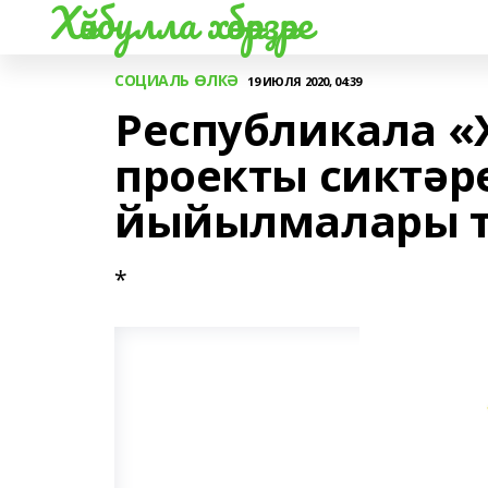
Хәйбулла хәбәрҙәре
СОЦИАЛЬ ӨЛКӘ
19 ИЮЛЯ 2020, 04:39
Республикала «
проекты сиктәр
йыйылмалары т
*