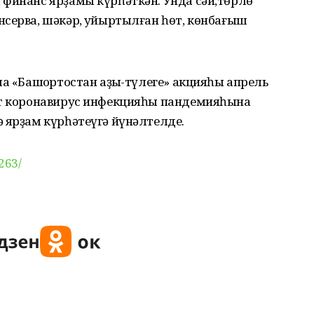
 финанс ярҙамы күрһәткән. Унда сәй,төрлө
серва, шәкәр, ҡуйыртылған һөт, көнбағыш
а «Башҡортостан аҙыҡ-түлеге» акцияһы апрель
кт коронавирус инфекцияһы пандемияһына
 ярҙам күрһәтеүгә йүнәлтелде.
263/