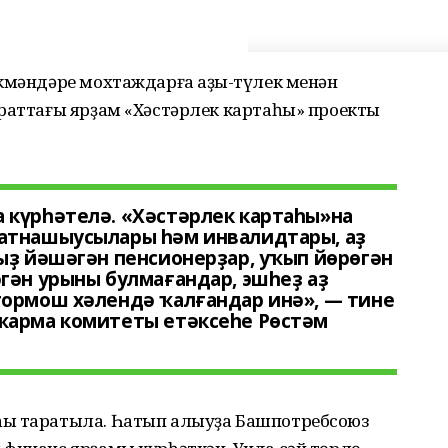
кмәндәре мохтаждарға аҙыҡ-түлек менән
ираттағы ярҙам «Хәстәрлек картаһы» проекты
 күрһәтелә. «Хәстәрлек картаһы»на
атнашыусылары һәм инвалидтары, аҙ
ыҙ йәшәгән пенсионерҙар, уҡып йөрөгән
гән урыны булмағандар, эшһеҙ аҙ
тормош хәлендә ҡалғандар инә», — тине
ҡарма комитеты етәксеһе Рөстәм
һы таратыла. Һатып алыуҙа Башпотребсоюз