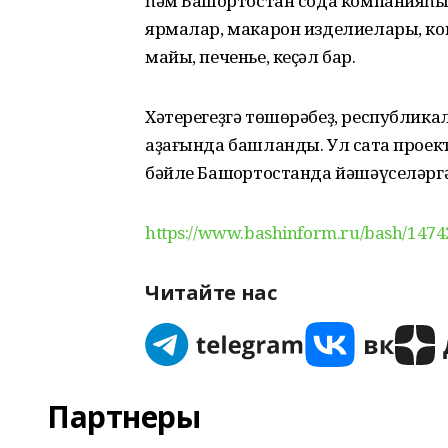
һәм Башҡортостан сода компанияһы
ярмалар, макарон изделиелары, кон
майы, печенье, кеҫәл бар.
Хәтерегеҙгә төшөрәбеҙ, республикал
аҙағында башланды. Ул саҡта прое
бәйле Башҡортостанда йәшәүселәргә
https://www.bashinform.ru/bash/1474
Читайте нас
Партнеры