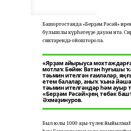
Башҡортостанда «Берҙәм Рәсәй» ире
булышлыҡ күрһәтеүҙе дауам итә. С
сиктәрендә ойошторола.
«Ярҙам айырыуса мохтаждарға
мотлаҡ Бөйөк Ватан һуғышы ҡ
тәьмин ителгән ғаиләләр, яңғ
етем балалар, аныҡ ҡына йәшә
тәьмин ителгәндәр һәм ауыр 
«Берҙәм Рәсәй»ҙең төбәк баш
Әхмәҙинуров.
Был юлы 1000 аҙыҡ-түлек йыйылма