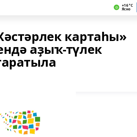
+16 °С
Ясно
Хәстәрлек картаһы»
ендә аҙыҡ-түлек
аратыла