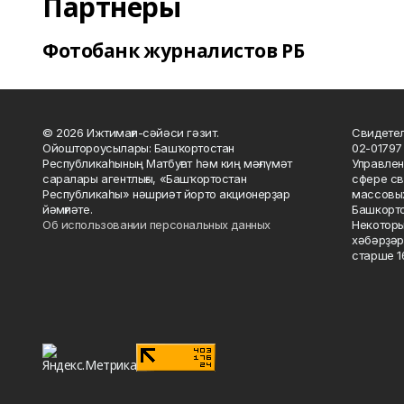
Партнеры
Фотобанк журналистов РБ
© 2026 Ижтимағи-сәйәси гәзит.
Свидетел
Ойоштороусылары: Башҡортостан
02-01797
Республикаһының Матбуғат һәм киң мәғлүмәт
Управлен
саралары агентлығы, «Башҡортостан
сфере св
Республикаһы» нәшриәт йорто акционерҙар
массовых
йәмғиәте.
Башкорто
Об использовании персональных данных
Некоторы
хәбәрҙәр
старше 16