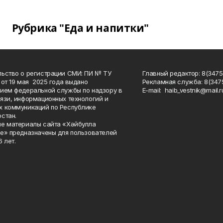
Рубрика "Еда и напитки"
ьство о регистрации СМИ: ПИ № ТУ
Главный редактор: 8(3475
 от 19 мая 2025 года выдано
Рекламная служба: 8(3475
ием федеральной службы по надзору в
Е-mаil: haib_vestnik@mail.r
язи, информационных технологий и
 коммуникаций по Республике
стан.
е материалы сайта «Хәйбулла
е» предназначены для пользователей
 лет.