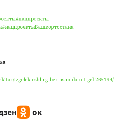
роекты
#нацпроекты
ы
#нацпроектыБашкортостана
ва
oekttar/Izgelek-eshl-rg-ber-asan-da-u-t-gel-265169/