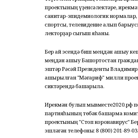
проектының үҙенсәлектәре, ирекмә
санитар-эпидемиологик нормалар,
спортсы, телевидение алып барыус
лекторҙар сығыш яһаны.
Бер ай эсендә биш меңдән ашыу ке
меңдән ашыу Башҡортостан граждан
эштәр Рәсәй Президенты Владимир
ашырылған "Мәғариф" милли проек
сиктәрендә башҡарыла.
Ирекмән булып мывместе2020.рф по
партияһының төбәк башҡарма комит
проектының "Стоп коронавирус" Бе
эшләгән телефоны: 8 (800) 201-89-03