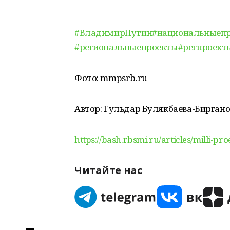
#ВладимирПутин
#национальныеп
#региональныепроекты
#регпроект
Фото: mmpsrb.ru
Автор: Гульдар Булякбаева-Биргано
https://bash.rbsmi.ru/articles/milli-pr
Читайте нас