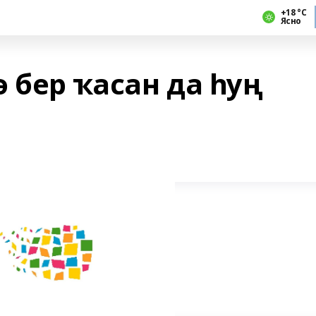
+18 °С
Ясно
 бер ҡасан да һуң