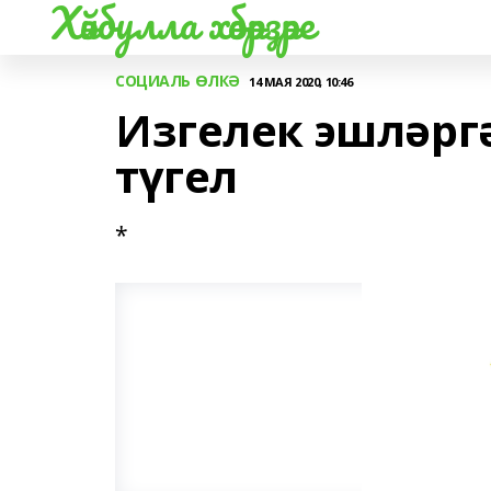
Хәйбулла хәбәрҙәре
СОЦИАЛЬ ӨЛКӘ
14 МАЯ 2020, 10:46
Изгелек эшләргә
түгел
*