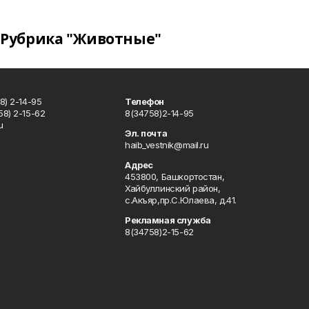
Рубрика "Животные"
8) 2-14-95
Телефон
8) 2-15-62
8(34758)2-14-95
u
Эл. почта
haib_vestnik@mail.ru
Адрес
453800, Башкортостан,
Хайбуллинский район,
с.Акъяр,пр.С.Юлаева, д.41.
Рекламная служба
8(34758)2-15-62