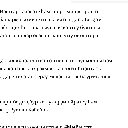
Йәштәр сәйәсәте һәм спорт министрлығы
 башҡарма комитеты ҡарамағындағы Берҙәм
 инфекцияһы таралыуын иҫкәртеү буйынса
гән кешеләр өсөн онлайн уҡыу ойоштора
дә был йүнәлештең төп ойоштороусылары һәм
на көн һайын ярҙам иткән алғы һыҙыҡтағы
дәре теләгән берәү менән тәжрибә уртаҡлаша.
шҡара, беҙҙең бурыс – уларҙы өйрәтеү һәм
истр Руслан Хәбибов.
н эшенең хоҡуҡи нигеҙҙәре, #МыВместе