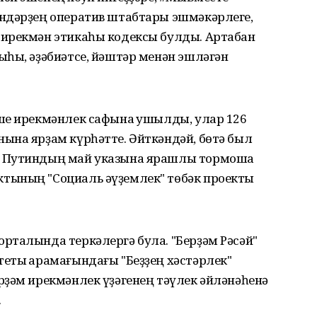
ндәрҙең оператив штабтары эшмәкәрлеге,
 ирекмән этикаһы кодексы булды. Артабан
ыһы, әҙәбиәтсе, йәштәр менән эшләгән
ше ирекмәнлек сафына ҡушылды, улар 126
ына ярҙам күрһәтте. Әйткәндәй, бөтә был
 Путиндың май указына ярашлы тормошҡа
тының "Социаль әүҙемлек" төбәк проекты
рталында теркәлергә була. "Берҙәм Рәсәй"
еты ҡарамағындағы "Беҙҙең хәстәрлек"
рҙәм ирекмәнлек үҙәгенең тәүлек әйләнәһенә
.