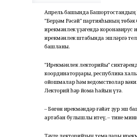
Апрель башында Башҡортостандың 
"Берҙәм Рәсәй" партияһының төбәк
ирекмәнлек үҙәгендә коронавирус
ирекмәнлек штабында эшләргә телә
башланы.
"Ирекмәнлек лекторийы" сиктәрен
координаторҙары, республика халҡы
ойошмалар һәм ведомстволар вәкил
Лекторий һәр йома һайын үтә.
– Бөгөн ирекмәндәр ғәйәт ҙур эш ба
артабан булышлыҡ итеү, – тине мин
Тәүге лекторийҙың темалары ирекмә