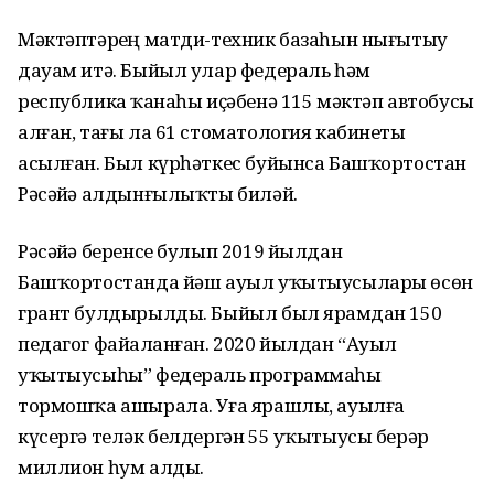
Мәктәптәрҙең матди-техник базаһын нығытыу
дауам итә. Быйыл улар федераль һәм
республика ҡаҙнаһы иҫәбенә 115 мәктәп автобусы
алған, тағы ла 61 стоматология кабинеты
асылған. Был күрһәткес буйынса Башҡортостан
Рәсәйҙә алдынғылыҡты биләй.
Рәсәйҙә беренсе булып 2019 йылдан
Башҡортостанда йәш ауыл уҡытыусылары өсөн
грант булдырылды. Быйыл был ярҙамдан 150
педагог файҙаланған. 2020 йылдан “Ауыл
уҡытыусыһы” федераль программаһы
тормошҡа ашырала. Уға ярашлы, ауылға
күсергә теләк белдергән 55 уҡытыусы берәр
миллион һум алды.