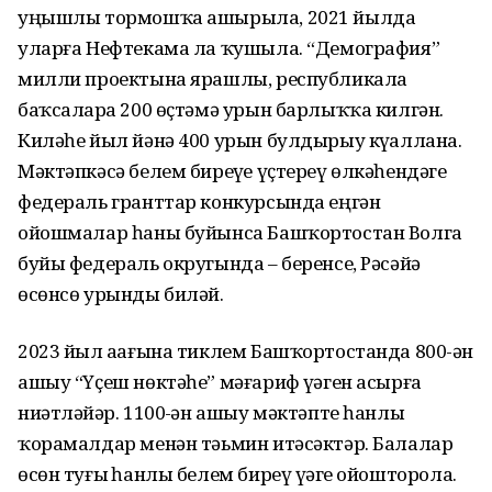
уңышлы тормошҡа ашырыла, 2021 йылда
уларға Нефтекама ла ҡушыла. “Демография”
милли проектына ярашлы, республикала
баҡсаларҙа 200 өҫтәмә урын барлыҡҡа килгән.
Киләһе йыл йәнә 400 урын булдырыу күҙаллана.
Мәктәпкәсә белем биреүҙе үҫтереү өлкәһендәге
федераль гранттар конкурсында еңгән
ойошмалар һаны буйынса Башҡортостан Волга
буйы федераль округында – беренсе, Рәсәйҙә
өсөнсө урынды биләй.
2023 йыл аҙағына тиклем Башҡортостанда 800-ҙән
ашыу “Үҫеш нөктәһе” мәғариф үҙәген асырға
ниәтләйҙәр. 1100-ҙән ашыу мәктәпте һанлы
ҡорамалдар менән тәьмин итәсәктәр. Балалар
өсөн туғыҙ һанлы белем биреү үҙәге ойошторола.