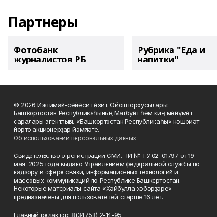
Партнеры
Фотобанк
Рубрика "Еда и
журналистов РБ
напитки"
© 2026 Ижтимағи-сәйәси гәзит. Ойоштороусылары:
Башҡортостан Республикаһының Матбуғат һәм киң мәғлүмәт
саралары агентлығы, «Башҡортостан Республикаһы» нәшриәт
йорто акционерҙар йәмғиәте.
Об использовании персональных данных
Свидетельство о регистрации СМИ: ПИ № ТУ 02-01797 от 19
мая 2025 года выдано Управлением федеральной службы по
надзору в сфере связи, информационных технологий и
массовых коммуникаций по Республике Башкортостан.
Некоторые материалы сайта «Хәйбулла хәбәрҙәре»
предназначены для пользователей старше 16 лет.
Главный редактор: 8(34758) 2-14-95