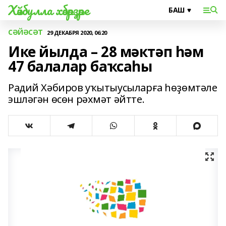
Хәйбулла хәбәрҙәре
СӘЙӘСӘТ
29 ДЕКАБРЯ 2020, 06:20
Ике йылда – 28 мәктәп һәм
47 балалар баҡсаһы
Радий Хәбиров уҡытыусыларға һөҙөмтәле
эшләгән өсөн рәхмәт әйтте.