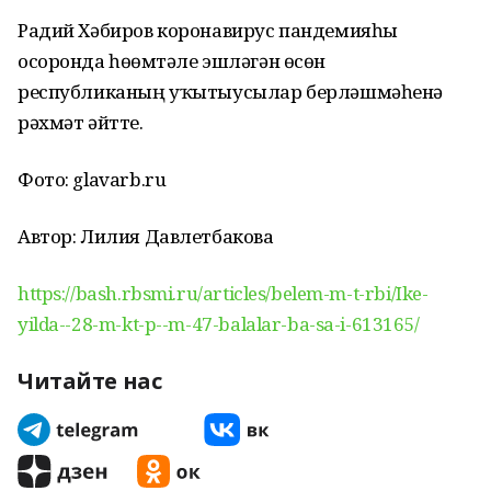
Радий Хәбиров коронавирус пандемияһы
осоронда һөҙөмтәле эшләгән өсөн
республиканың уҡытыусылар берләшмәһенә
рәхмәт әйтте.
Фото: glavarb.ru
Автор: Лилия Давлетбакова
https://bash.rbsmi.ru/articles/belem-m-t-rbi/Ike-
yilda--28-m-kt-p--m-47-balalar-ba-sa-i-613165/
Читайте нас