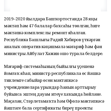
2019–2020 йылдарҙа Башҡортостанда 28 яңы
мәктәп һәм 47 балалар баҡсаһы төҙөлгән, һигеҙ
мәктәпкә комплекслы ремонт яһалған.
Республика Башлығы Радий Хәбиров үткәргән
аҙналыҡ оператив кәңәшмәлә мәғариф һәм фән
министры Айбулат Хажин ошо турала белдерҙе.
Мәғариф системаһының быйылғы үҫешенә
йомғаҡ яһап, министр республикала өс йәшкә
тиклемге сабыйҙар өсөн мәктәпкәсә
учреждениеларҙа урындар һанын арттырыу
буйынса эштең дауам итеүе хаҡында һөйләне.
Мәҫәлән, Стәрлетамаҡта һәм Өфөлә мәктәпкәсә
йәштәге бала сертификаты биреү проекты