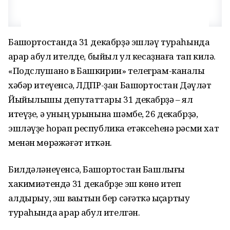
Башҡортостанда 31 декабрҙә эшләү тураһында
ҡарар ҡабул ителде, быйыл ул кесаҙнаға тап килә.
«Подслушано в Башкирии» телеграм-каналы
хәбәр итеүенсә, ЛДПР-ҙан Башҡортостан Дәүләт
Йыйылышы депутаттары 31 декабрҙә – ял
итеүҙе, ә уның урынына шәмбе, 26 декабрҙә,
эшләүҙе һорап республика етәксеһенә рәсми хат
менән мөрәжәғәт иткән.
Билдәләнеүенсә, Башҡортостан Башлығы
хакимиәтендә 31 декабрҙе эш көнө итеп
ҡалдырыу, эш ваҡытын бер сәғәткә ҡыҫҡартыу
тураһында ҡарар ҡабул ителгән.