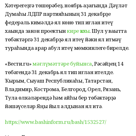
Хәтерегеҙгә төшөрәбеҙ, ноябрь аҙағында Дәүләт
Думаһы ЛДПР партияһының 31 декабрҙе
федераль кимәлдә ял көнө тип иғлан итеү
хаҡында закон проектын
кире ҡаҡты
. Шул уҡ ваҡытта
төбәктәргә 31 декабрҙә ял итеү йәки ял итмәү
тураһында ҡарар ҡабул итеү мөмкинлеге бирелде.
«Вести.ru»
мәғлүмәттәре буйынса
, Рәсәйҙең 14
төбәгендә 31 декабрь ял тип иғлан ителде.
Ҡырым, Сыуаш Республикаһы, Татарстан,
Владимир, Кострома, Белгород, Орел, Рязань,
Тула өлкәләрендә һәм ҡайһы бер төбәктәрҙә
йәшәүселәр Яңы йыл алдынан ял итә.
https://www.bashinform.ru/bash/1532527/