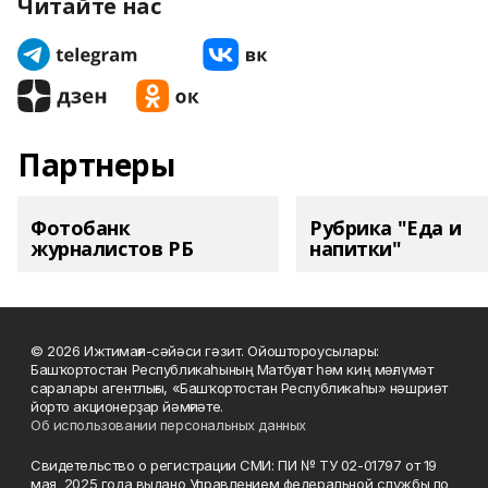
Читайте нас
Партнеры
Фотобанк
Рубрика "Еда и
журналистов РБ
напитки"
© 2026 Ижтимағи-сәйәси гәзит. Ойоштороусылары:
Башҡортостан Республикаһының Матбуғат һәм киң мәғлүмәт
саралары агентлығы, «Башҡортостан Республикаһы» нәшриәт
йорто акционерҙар йәмғиәте.
Об использовании персональных данных
Свидетельство о регистрации СМИ: ПИ № ТУ 02-01797 от 19
мая 2025 года выдано Управлением федеральной службы по