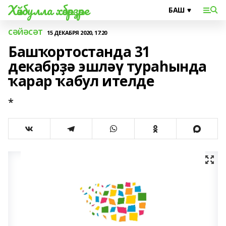
Хәйбулла хәбәрҙәре
СӘЙӘСӘТ
15 ДЕКАБРЯ 2020, 17:20
Башҡортостанда 31
декабрҙә эшләү тураһында
ҡарар ҡабул ителде
*