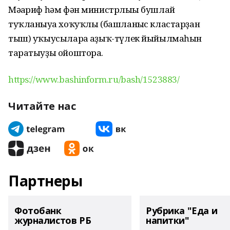
Мәғариф һәм фән министрлығы бушлай
туҡланыуға хоҡуҡлы (башланғыс кластарҙан
тыш) уҡыусыларға аҙыҡ-түлек йыйылмаһын
таратыуҙы ойоштора.
https://www.bashinform.ru/bash/1523883/
Читайте нас
Партнеры
Фотобанк
Рубрика "Еда и
журналистов РБ
напитки"