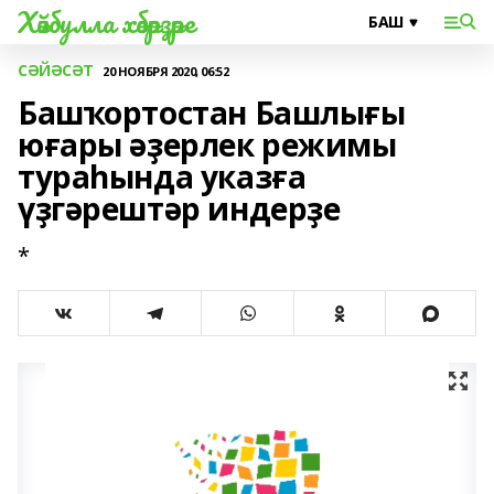
Хәйбулла хәбәрҙәре
СӘЙӘСӘТ
20 НОЯБРЯ 2020, 06:52
Башҡортостан Башлығы
юғары әҙерлек режимы
тураһында указға
үҙгәрештәр индерҙе
*