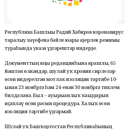
Республика Башлығы Радий Хәбиров коронавирус
таралыу хәүефенә бәйле юғары әҙерлек режимы
тураһында указға үҙгәрештәр индерҙе.
Документтың яңы редакцияһына ярашлы, 65
йәштән өлкәндәр, шулай уҡ хроник сирлеләр
өсөн индерелгән мотлаҡ изоляция тәртибе 10-
ынан 23 ноябргә һәм 24-енән 30 ноябргә тиклем
билдәләнә. Был – ауырығанлыҡ ҡағыҙҙарын
иҫәпләү өсөн рәсми процедура. Халыҡ өсөн
изоляция тәртибе үҙгәрмәй.
Шулай уҡ Башҡортостан Республикаһының