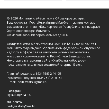
© 2026 Ижтимағи-сәйәси гәзит. Ойоштороусылары:
Башҡортостан Республикаһының Матбуғат һәм киң мәғлүмәт
саралары агентлығы, «Башҡортостан Республикаһы» нәшриәт
йорто акционерҙар йәмғиәте.
Об использовании персональных данных
Свидетельство о регистрации СМИ: ПИ № ТУ 02-01797 от 19
мая 2025 года выдано Управлением федеральной службы по
надзору в сфере связи, информационных технологий и
массовых коммуникаций по Республике Башкортостан.
Некоторые материалы сайта «Хәйбулла хәбәрҙәре»
предназначены для пользователей старше 16 лет.
Главный редактор: 8(34758) 2-14-95
Рекламная служба: 8(34758) 2-15-62
Е-mаil: haib_vestnik@mail.ru
Телефон
8(34758)2-14-95
Эл. почта
haib_vestnik@mail.ru