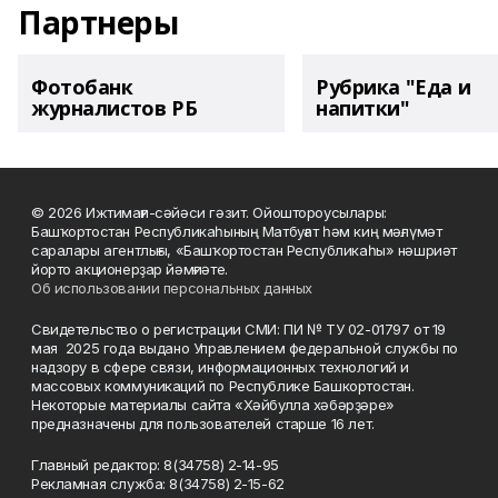
Партнеры
Фотобанк
Рубрика "Еда и
журналистов РБ
напитки"
© 2026 Ижтимағи-сәйәси гәзит. Ойоштороусылары:
Башҡортостан Республикаһының Матбуғат һәм киң мәғлүмәт
саралары агентлығы, «Башҡортостан Республикаһы» нәшриәт
йорто акционерҙар йәмғиәте.
Об использовании персональных данных
Свидетельство о регистрации СМИ: ПИ № ТУ 02-01797 от 19
мая 2025 года выдано Управлением федеральной службы по
надзору в сфере связи, информационных технологий и
массовых коммуникаций по Республике Башкортостан.
Некоторые материалы сайта «Хәйбулла хәбәрҙәре»
предназначены для пользователей старше 16 лет.
Главный редактор: 8(34758) 2-14-95
Рекламная служба: 8(34758) 2-15-62