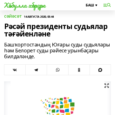
Хәйбулла хәбәрҙәре
СӘЙӘСӘТ
14 АВГУСТА 2020, 05:44
Рәсәй президенты судьялар
тәғәйенләне
Башҡортостандың Юғары суды судьялары
һәм Белорет суды рәйесе урынбаҫары
билдәләнде.