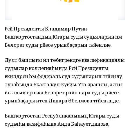
Рәсәй Президенты Владимир Путин
Башҡортостандың Юғары суды судьяларын һәм
Белорет суды рәйесе урынбаҫарын тәғәйенләне.
Дәүләт башлығы ил төбәктәрендәге квалификациялы
судьялар коллегияһында Рәсәй Президенты
вәкилдәрен һәм федераль суд судьяларын тәғәйенләү
тураһында Указға ҡул ҡуйҙы. Уға ярашлы, алты
йыллыҡ срокка Белорет район-ара суды рәйесе
урынбаҫары итеп Динара Әбсәләмова тәғәйенләнде.
Башҡортостан Республикаһының Юғары суды
судьяһы вазифаһына Аида Баһауетдинова,