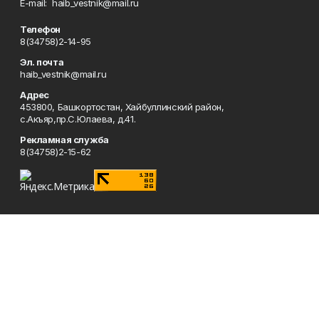
Е-mаil: haib_vestnik@mail.ru
Телефон
8(34758)2-14-95
Эл. почта
haib_vestnik@mail.ru
Адрес
453800, Башкортостан, Хайбуллинский район,
с.Акъяр,пр.С.Юлаева, д.41.
Рекламная служба
8(34758)2-15-62