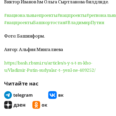
Виктор Иванов һәм Ольга Сыртланова билдәләнде.
#национальныепроекты
#нацпроекты
#региональн
#нацпроектыБашкортостан
#ВладимирПутин
Фото: Башинформ.
Автор: Альфия Мингалиева
https://bash.rbsmi.ru/articles/s-y-s-t-m-kho-
u/Vladimir-Putin-sudyalar-t--yenl-ne-409252/
Читайте нас