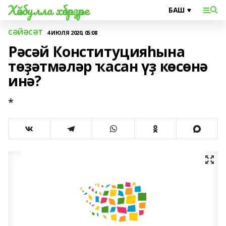
Хәйбулла хәбәрҙәре
СӘЙӘСӘТ
4 ИЮЛЯ 2020, 05:08
Рәсәй Конституцияһына
төҙәтмәләр ҡасан үҙ көсөнә
инә?
*