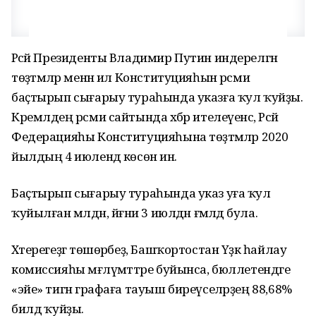
Рәсәй Президенты Владимир Путин индерелгән
төҙәтмәләр менән ил Конституцияһын рәсми
баҫтырып сығарыу тураһында указға ҡул ҡуйҙы.
Кремлдең рәсми сайтында хәбәр ителеүенсә, Рәсәй
Федерацияһы Конституцияһына төҙәтмәләр 2020
йылдың 4 июлендә көсөнә инә.
Баҫтырып сығарыу тураһында указ уға ҡул
ҡуйылған мәлдән, йәғни 3 июлдән ғәмәлдә була.
Хәтерегеҙгә төшөрәбеҙ, Башҡортостан Үҙәк һайлау
комиссияһы мәғлүмәттәре буйынса, бюллетендәге
«эйе» тигән графаға тауыш биреүселәрҙең 88,68%
билдә ҡуйҙы.