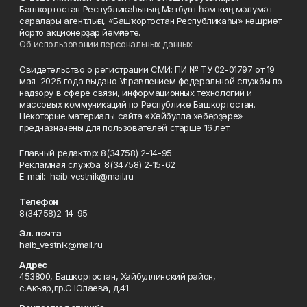
Башҡортостан Республикаһының Матбуғат һәм киң мәғлүмәт
саралары агентлығы, «Башҡортостан Республикаһы» нәшриәт
йорто акционерҙар йәмғиәте.
Об использовании персональных данных
Свидетельство о регистрации СМИ: ПИ № ТУ 02-01797 от 19
мая 2025 года выдано Управлением федеральной службы по
надзору в сфере связи, информационных технологий и
массовых коммуникаций по Республике Башкортостан.
Некоторые материалы сайта «Хәйбулла хәбәрҙәре»
предназначены для пользователей старше 16 лет.
Главный редактор: 8(34758) 2-14-95
Рекламная служба: 8(34758) 2-15-62
Е-mаil: haib_vestnik@mail.ru
Телефон
8(34758)2-14-95
Эл. почта
haib_vestnik@mail.ru
Адрес
453800, Башкортостан, Хайбуллинский район,
с.Акъяр,пр.С.Юлаева, д.41.