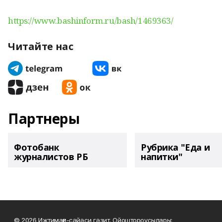
https://www.bashinform.ru/bash/1469363/
Читайте нас
Партнеры
Фотобанк
Рубрика "Еда и
журналистов РБ
напитки"
© 2026 Ижтимағи-сәйәси гәзит. Ойоштороусылары: