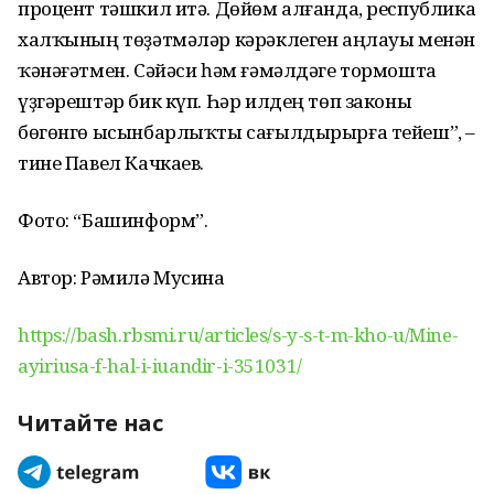
процент тәшкил итә. Дөйөм алғанда, республика
халҡының төҙәтмәләр кәрәклеген аңлауы менән
ҡәнәғәтмен. Сәйәси һәм ғәмәлдәге тормошта
үҙгәрештәр бик күп. Һәр илдең төп законы
бөгөнгө ысынбарлыҡты сағылдырырға тейеш”, –
тине Павел Качкаев.
Фото: “Башинформ”.
Автор: Рәмилә Мусина
https://bash.rbsmi.ru/articles/s-y-s-t-m-kho-u/Mine-
ayiriusa-f-hal-i-iuandir-i-351031/
Читайте нас