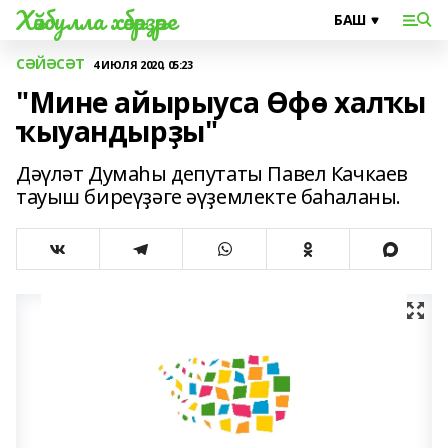
Хәйбулла хәбәрҙәре
СӘЙӘСӘТ
4 ИЮЛЯ 2020, 05:23
"Мине айырыуса Өфө халҡы
ҡыуандырҙы"
Дәүләт Думаһы депутаты Павел Качкаев
тауыш биреүҙәге әүҙемлекте баһаланы.