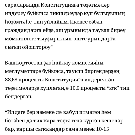
сараларында Конституцияға төҙәтмәләр
индереү буйынса тикшереүҙәр күп булыуының
һөҙөмтәһе, тип уйлайым. Икенсе сәбәп –
граждандарға өйҙә, эш урынында тауыш биреү
мөмкинлеге тыуҙырылып, эште урындарға
сығып ойоштороу".
Башҡортостан Үҙәк һайлау комиссияһы
мәғлүмәттәре буйынса, тауыш биргәндәрҙең
88,68 проценты Конституцияға индерелгән
төҙәтмәләрҙе хуплаған, ә 10,6 проценты “юҡ” тип
белдергән.
“Илдәге бер нәмәне лә ҡабул итмәгән һәм
бөтәһен дә тик ҡара төҫтә генә күргән кешеләр
бар, ҡаршы сыҡҡандар сама менән 10-15