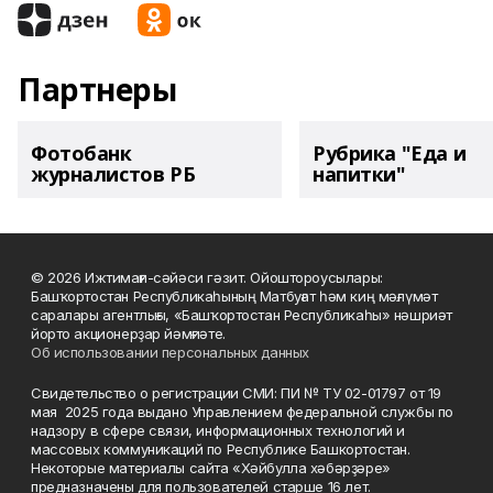
Партнеры
Фотобанк
Рубрика "Еда и
журналистов РБ
напитки"
© 2026 Ижтимағи-сәйәси гәзит. Ойоштороусылары:
Башҡортостан Республикаһының Матбуғат һәм киң мәғлүмәт
саралары агентлығы, «Башҡортостан Республикаһы» нәшриәт
йорто акционерҙар йәмғиәте.
Об использовании персональных данных
Свидетельство о регистрации СМИ: ПИ № ТУ 02-01797 от 19
мая 2025 года выдано Управлением федеральной службы по
надзору в сфере связи, информационных технологий и
массовых коммуникаций по Республике Башкортостан.
Некоторые материалы сайта «Хәйбулла хәбәрҙәре»
предназначены для пользователей старше 16 лет.