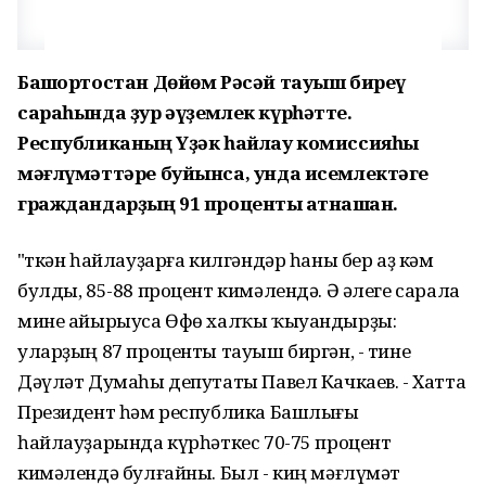
Башҡортостан Дөйөм Рәсәй тауыш биреү
сараһында ҙур әүҙемлек күрһәтте.
Республиканың Үҙәк һайлау комиссияһы
мәғлүмәттәре буйынса, унда исемлектәге
граждандарҙың 91 проценты ҡатнашҡан.
"Үткән һайлауҙарға килгәндәр һаны бер аҙ кәм
булды, 85-88 процент кимәлендә. Ә әлеге сарала
мине айырыуса Өфө халҡы ҡыуандырҙы:
уларҙың 87 проценты тауыш биргән, - тине
Дәүләт Думаһы депутаты Павел Качкаев. - Хатта
Президент һәм республика Башлығы
һайлауҙарында күрһәткес 70-75 процент
кимәлендә булғайны. Был - киң мәғлүмәт