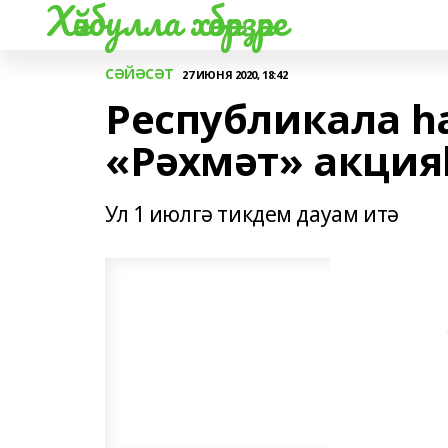
Хәйбулла хәбәрҙәре
СӘЙӘСӘТ
27 ИЮНЯ 2020, 18:42
Республикала һ
«Рәхмәт» акция
Ул 1 июлгә тикдем дауам итә