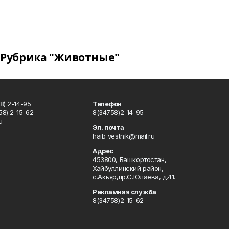
Рубрика "Животные"
8) 2-14-95
Телефон
8) 2-15-62
8(34758)2-14-95
u
Эл. почта
haib_vestnik@mail.ru
Адрес
453800, Башкортостан,
Хайбуллинский район,
с.Акъяр,пр.С.Юлаева, д.41.
Рекламная служба
8(34758)2-15-62