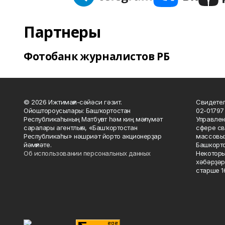
Партнеры
Фотобанк журналистов РБ
© 2026 Ижтимағи-сәйәси гәзит.
Свидетел
Ойоштороусылары: Башҡортостан
02-01797
Республикаһының Матбуғат һәм киң мәғлүмәт
Управлен
саралары агентлығы, «Башҡортостан
сфере св
Республикаһы» нәшриәт йорто акционерҙар
массовых
йәмғиәте.
Башкорто
Об использовании персональных данных
Некоторы
хәбәрҙәр
старше 16