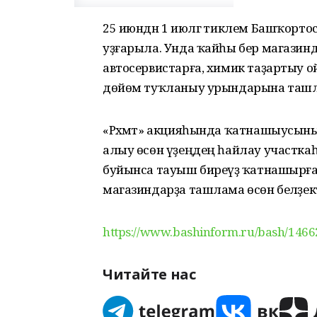
25 июндән 1 июлгә тиклем Башҡорто
уҙғарыла. Унда ҡайһы бер магазинда
автосервистарға, химик таҙартыу 
дөйөм туҡланыу урындарына ташл
«Рәхмәт» акцияһында ҡатнашыусының
алыу өсөн үҙеңдең һайлау участкаһы
буйынса тауыш биреүҙә ҡатнашырға
магазиндарҙа ташлама өсөн беләҙекте 
https://www.bashinform.ru/bash/1466
Читайте нас