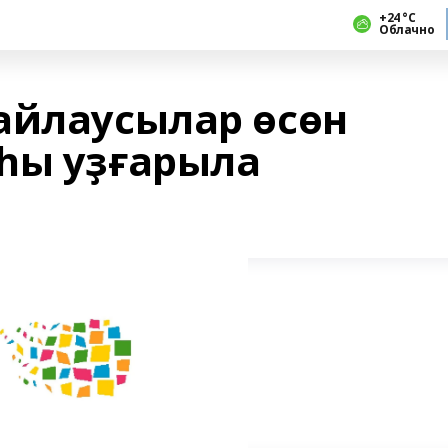
+24 °С
Облачно
айлаусылар өсөн
һы уҙғарыла