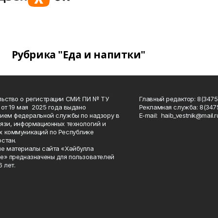
Рубрика "Еда и напитки"
ьство о регистрации СМИ: ПИ № ТУ
Главный редактор: 8(3475
 от 19 мая 2025 года выдано
Рекламная служба: 8(3475
ием федеральной службы по надзору в
Е-mаil: haib_vestnik@mail.r
язи, информационных технологий и
 коммуникаций по Республике
стан.
е материалы сайта «Хәйбулла
е» предназначены для пользователей
 лет.