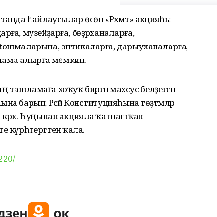
станда һайлаусылар өсөн «Рәхмәт» акцияһы
рға, музейҙарға, бөҙрәханаларға,
ойошмаларына, оптикаларға, дарыуханаларға,
ама алырға мөмкин.
 ташламаға хоҡуҡ биргән махсус беләҙеген
на барып, Рәсәй Конституцияһына төҙәтмәләр
 кәрәк. Һуңынан акцияла ҡатнашҡан
күрһәтергә генә ҡала.
220/