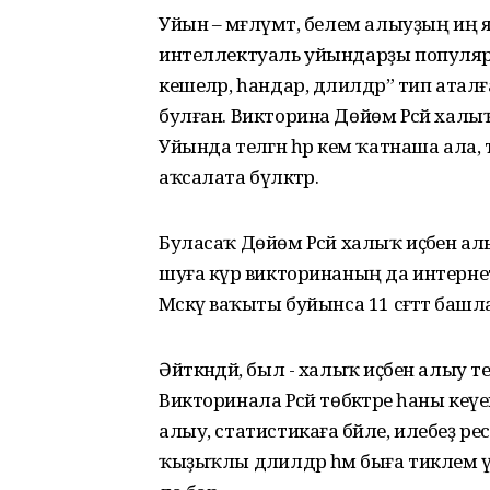
Уйын – мәғлүмәт, белем алыуҙың иң я
интеллектуаль уйындарҙы популярл
кешеләр, һандар, дәлилдәр” тип ат
булған. Викторина Дөйөм Рәсәй хал
Уйында теләгән һәр кем ҡатнаша ала, т
аҡсалата бүләктәр.
Буласаҡ Дөйөм Рәсәй халыҡ иҫәбен 
шуға күрә викторинаның да интернетт
Мәскәү ваҡыты буйынса 11 сәғәттә баш
Әйткәндәй, был - халыҡ иҫәбен алыу
Викторинала Рәсәй төбәктәре һаны кеүе
алыу, статистикаға бәйле, илебеҙ р
ҡыҙыҡлы дәлилдәр һәм быға тиклем