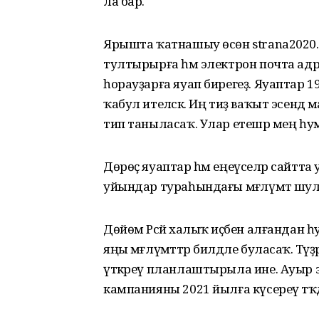
ла бар.
Ярышта ҡатнашыу өсөн strana2020.r
тултырырға һәм электрон почта адрес
һорауҙарға яуап бирегеҙ. Яуаптар 19 
ҡабул ителәсәк. Иң тиҙ ваҡыт эсендә
тип таныласаҡ. Улар етешәр мең һу
Дөрөҫ яуаптар һәм еңеүселәр сайтта
уйындар тураһындағы мәғлүмәт шулай
Дөйөм Рәсәй халыҡ иҫәбен алғандан 
яңы мәғлүмәттәр билдәле буласаҡ. Тәү
үткәреү планлаштырыла ине. Ауыр эп
кампанияны 2021 йылға күсереү тәҡ