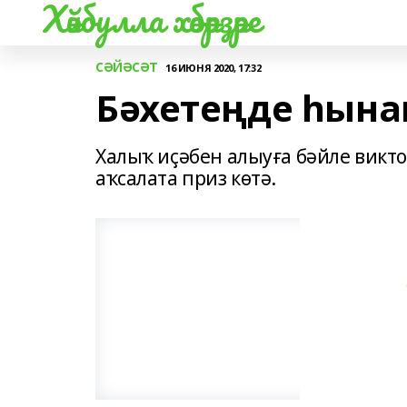
Хәйбулла хәбәрҙәре
СӘЙӘСӘТ
16 ИЮНЯ 2020, 17:32
Бәхетеңде һына
Халыҡ иҫәбен алыуға бәйле викт
аҡсалата приз көтә.