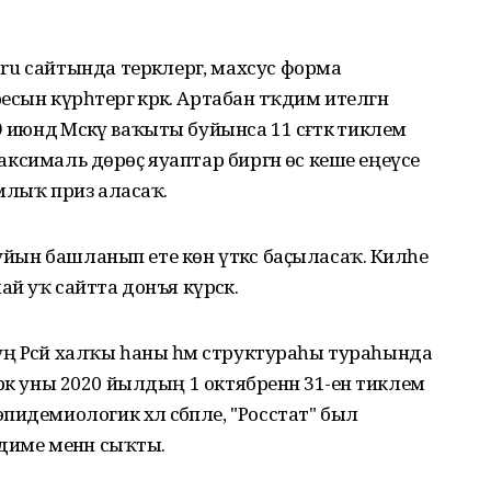
u сайтында теркәлергә, махсус форма
ын күрһәтергә кәрәк. Артабан тәҡдим ителгән
июндә Мәскәү ваҡыты буйынса 11 сәғәткә тиклем
 максималь дөрөҫ яуаптар биргән өс кеше еңеүсе
млыҡ приз аласаҡ.
 уйын башланып ете көн үткәс баҫыласаҡ. Киләһе
 уҡ сайтта донъя күрәсәк.
һуң Рәсәй халҡы һаны һәм структураһы тураһында
ҙәрәк уны 2020 йылдың 1 октябренән 31-енә тиклем
идемиологик хәл сәбәпле, "Росстат" был
диме менән сыҡты.