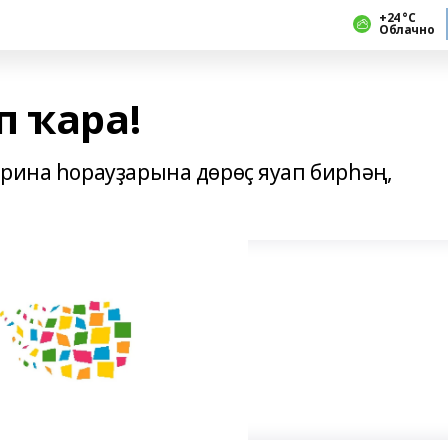
+24 °С
Облачно
п ҡара!
орина һорауҙарына дөрөҫ яуап бирһәң,