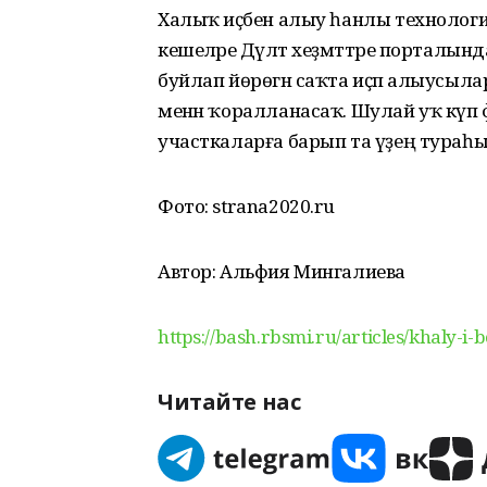
Халыҡ иҫәбен алыу һанлы технология
кешеләре Дәүләт хеҙмәттәре порталы
буйлап йөрөгән саҡта иҫәп алыусы
менән ҡоралланасаҡ. Шулай уҡ күп 
участкаларға барып та үҙең тураһ
Фото: strana2020.ru
Автор: Альфия Мингалиева
https://bash.rbsmi.ru/articles/khaly-i
Читайте нас