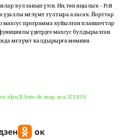
лар ҡулланып үтәсәк. Иң төп яңылыҡ – Рәсәй
нда үҙаллы мәғлүмәт тултыра аласаҡ. Йорттар
лар махсус программа ҡуйылған планшеттар
функциялы үҙәктәрҙәге махсус булдырылған
ында мәғлүмәт ҡалдырырға мөмкин.
-ben-alyu/B-hete-de-inap-ara-321870/