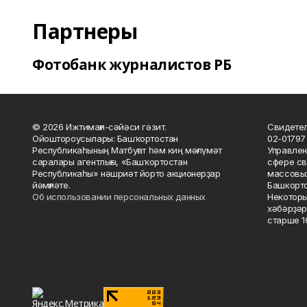
Партнеры
Фотобанк журналистов РБ
© 2026 Ижтимағи-сәйәси гәзит.
Свидетел
Ойоштороусылары: Башҡортостан
02-01797
Республикаһының Матбуғат һәм киң мәғлүмәт
Управлен
саралары агентлығы, «Башҡортостан
сфере св
Республикаһы» нәшриәт йорто акционерҙар
массовых
йәмғиәте.
Башкорто
Об использовании персональных данных
Некоторы
хәбәрҙәр
старше 16