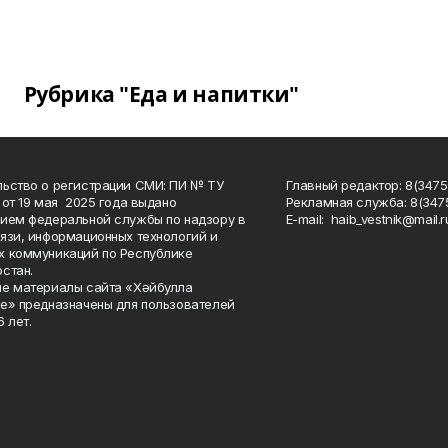
Рубрика "Еда и напитки"
ьство о регистрации СМИ: ПИ № ТУ
Главный редактор: 8(3475
 от 19 мая 2025 года выдано
Рекламная служба: 8(3475
ием федеральной службы по надзору в
Е-mаil: haib_vestnik@mail.r
язи, информационных технологий и
 коммуникаций по Республике
стан.
е материалы сайта «Хәйбулла
е» предназначены для пользователей
 лет.