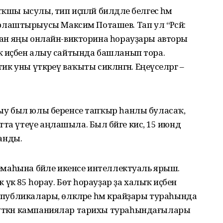
ҡшы ысулы, тип иҫәпләй билдәле белгес һәм
аштырыусы Максим Поташев. Тап ул “Рәсәй:
алған яңы онлайн-викторина һорауҙары авторы
ыҡ иҫәбен алыу сайтында башланып тора.
ик уны үткәреү ваҡыты сикләнгән. Еңеүселәргә –
алыу был юлы беренсе тапҡыр һанлы буласаҡ,
а үтеүе аңлашыла. Был бәйге кисә, 15 июндә
ланды.
 темаһына бәйле икенсе интеллектуаль ярыш.
к үк 85 һорау. Бөтә һорауҙар ҙа халыҡ иҫәбен
еспубликалары, өлкәләре һәм крайҙары тураһында
 үткән кампаниялар тарихы тураһындағылары