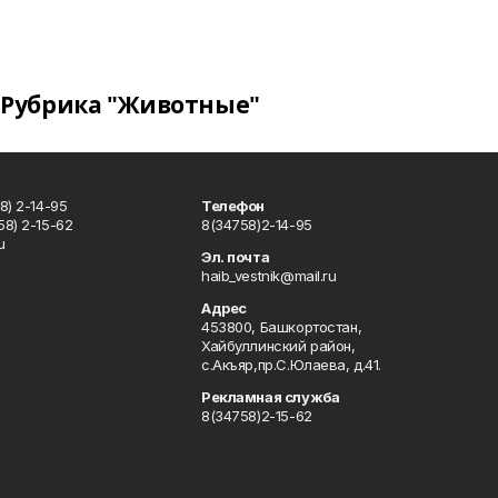
Рубрика "Животные"
8) 2-14-95
Телефон
8) 2-15-62
8(34758)2-14-95
u
Эл. почта
haib_vestnik@mail.ru
Адрес
453800, Башкортостан,
Хайбуллинский район,
с.Акъяр,пр.С.Юлаева, д.41.
Рекламная служба
8(34758)2-15-62