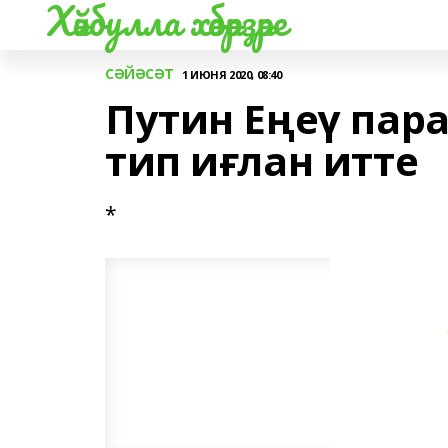
Хәйбулла хәбәрҙәре
СӘЙӘСӘТ
1 ИЮНЯ 2020, 08:40
Путин Еңеү пар
тип иғлан итте
*