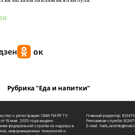
10/
Рубрика "Еда и напитки"
ьство о регистрации СМИ: ПИ № ТУ
Главный редактор: 8(3475
 от 19 мая 2025 года выдано
Рекламная служба: 8(3475
ием федеральной службы по надзору в
Е-mаil: haib_vestnik@mail.r
язи, информационных технологий и