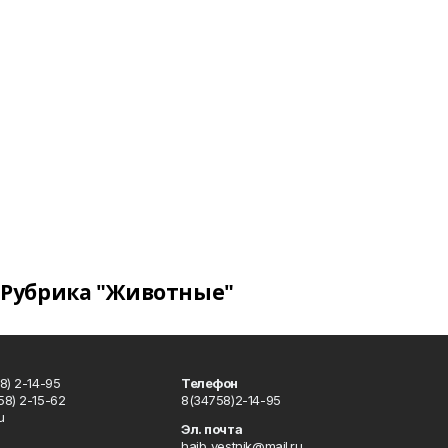
Рубрика "Животные"
8) 2-14-95
Телефон
8) 2-15-62
8(34758)2-14-95
u
Эл. почта
haib_vestnik@mail.ru