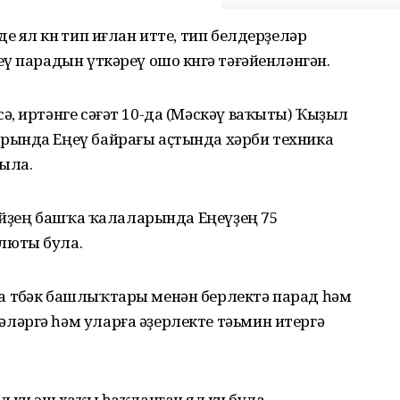
ял көнө тип иғлан итте, тип белдерҙеләр
ү парадын үткәреү ошо көнгә тәғәйенләнгән.
, иртәнге сәғәт 10-да (Мәскәү ваҡыты) Ҡыҙыл
рында Еңеү байрағы аҫтында хәрби техника
ыла.
сәйҙең башҡа ҡалаларында Еңеүҙең 75
люты була.
 төбәк башлыҡтары менән берлектә парад һәм
әргә һәм уларға әҙерлекте тәьмин итергә
көн эш хаҡы һаҡланған ял көнө була.