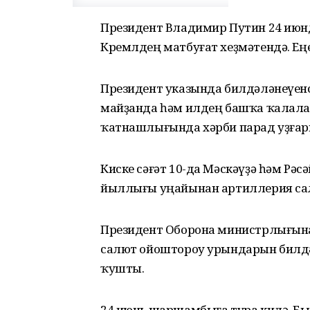
Президент Владимир Путин 24 июнде 
Кремлдең матбуғат хеҙмәтендә. Еңе
Президент указында билдәләнеүенсә
майҙанда һәм илдең башҡа ҡалала
ҡатнашлығында хәрби парад уҙғар
Киске сәғәт 10-да Мәскәүҙә һәм Рә
йыллығы уңайынан артиллерия са
Президент Оборона министрлығына
салют ойоштороу урындарын билдәл
ҡушты.
24 июнь шаршамбыға тура килә. Был 