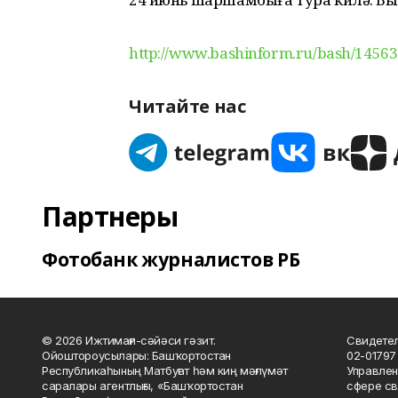
http://www.bashinform.ru/bash/14563
Читайте нас
Партнеры
Фотобанк журналистов РБ
© 2026 Ижтимағи-сәйәси гәзит.
Свидетел
Ойоштороусылары: Башҡортостан
02-01797
Республикаһының Матбуғат һәм киң мәғлүмәт
Управлен
саралары агентлығы, «Башҡортостан
сфере св