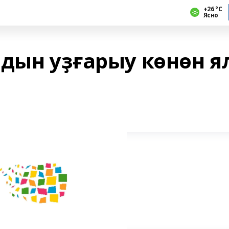
+26 °С
Ясно
адын уҙғарыу көнөн я