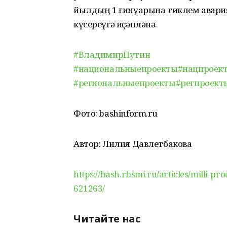
йылдың 1 ғинуарына тиклем авария
күсереүгә иҫәпләнә.
#ВладимирПутин
#национальныепроекты
#нацпроек
#региональныепроекты
#регпроект
Фото: bashinform.ru
Автор: Лилия Давлетбакова
https://bash.rbsmi.ru/articles/milli-pr
621263/
Читайте нас