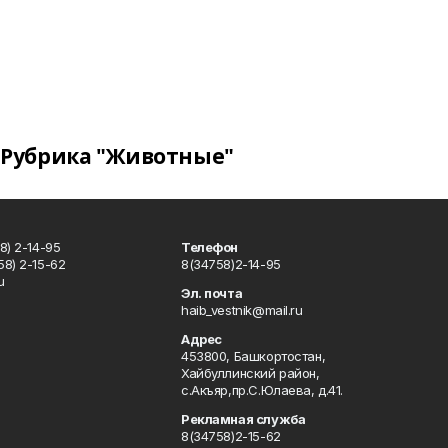
Рубрика "Животные"
8) 2-14-95
Телефон
8) 2-15-62
8(34758)2-14-95
u
Эл. почта
haib_vestnik@mail.ru
Адрес
453800, Башкортостан,
Хайбуллинский район,
с.Акъяр,пр.С.Юлаева, д.41.
Рекламная служба
8(34758)2-15-62