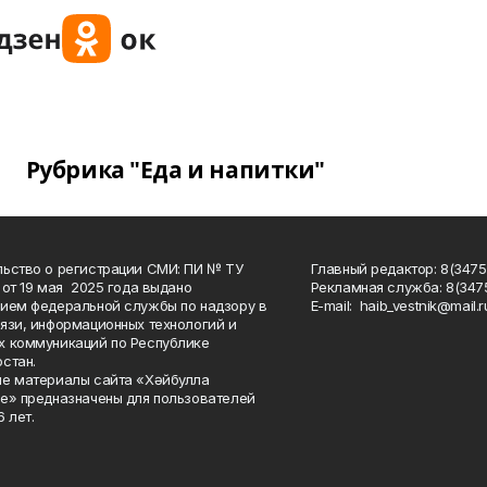
Рубрика "Еда и напитки"
ьство о регистрации СМИ: ПИ № ТУ
Главный редактор: 8(3475
 от 19 мая 2025 года выдано
Рекламная служба: 8(3475
ием федеральной службы по надзору в
Е-mаil: haib_vestnik@mail.r
язи, информационных технологий и
 коммуникаций по Республике
стан.
е материалы сайта «Хәйбулла
е» предназначены для пользователей
 лет.