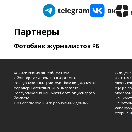
Партнеры
Фотобанк журналистов РБ
© 2026 Ижтимағи-сәйәси гәзит.
Свидетел
Ойоштороусылары: Башҡортостан
02-01797
Республикаһының Матбуғат һәм киң мәғлүмәт
Управлен
саралары агентлығы, «Башҡортостан
сфере св
Республикаһы» нәшриәт йорто акционерҙар
массовых
йәмғиәте.
Башкорто
Об использовании персональных данных
Некоторы
хәбәрҙәр
старше 16