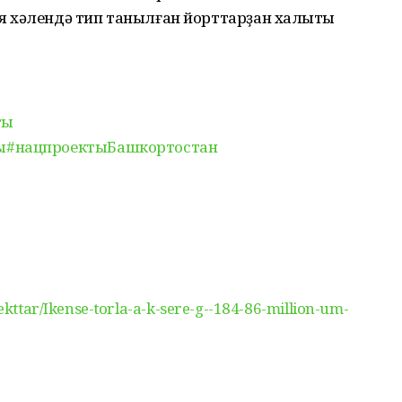
 хәлендә тип танылған йорттарҙан халыҡты
ты
ы
#нацпроектыБашкортостан
oekttar/Ikense-torla-a-k-sere-g--184-86-million-um-