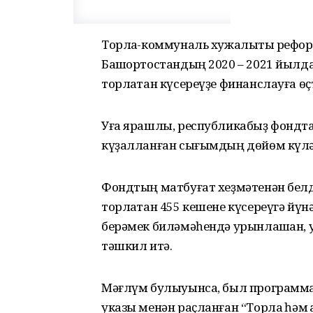
Торлаҡ-коммуналь хужалыҡты рефо
Башҡортостандың 2020 – 2021 йылд
торлаҡтан күсереүҙе финанслауға ө
Уға ярашлы, республикабыҙ фондта
күҙалланған сығымдың дөйөм күләм
Фондтың матбуғат хеҙмәтенән белде
торлаҡтан 455 кешене күсереүгә й
берәмек биләмәһендә урынлашҡан, 
тәшкил итә.
Мәғлүм булыуынса, был программ
указы менән раҫланған “Торлаҡ һәм