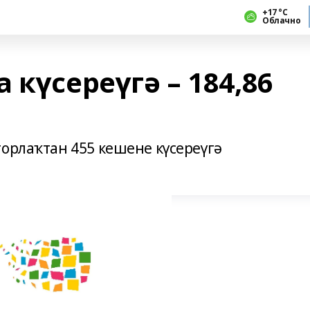
+17 °С
Облачно
 күсереүгә – 184,86
орлаҡтан 455 кешене күсереүгә