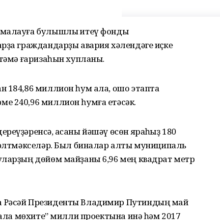
рмалауға булышлыҡ итеү фонды
арҙа граждандарҙы авария хәлендәге иҫке
ҫтәмә ғаризаһын хупланы.
н 184,86 миллион һум ала, ошо этапта
е 240,96 миллион һумға етәсәк.
реүҙәренсә, аҡсаны йәшәү өсөн яраҡһыҙ 180
үнәлтмәкселәр. Был биналар алты муниципаль
уларҙың дөйөм майҙаны 6,96 мең квадрат метр
а Рәсәй Президенты Владимир Путиндың май
 ҡала мөхите” милли проектына инә һәм 2017