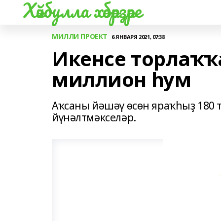
Хәйбулла хәбәрҙәре
МИЛЛИ ПРОЕКТ
6 ЯНВАРЯ 2021, 07:38
Икенсе торлаҡҡа
миллион һум
Аҡсаны йәшәү өсөн яраҡһыҙ 180 т
йүнәлтмәкселәр.