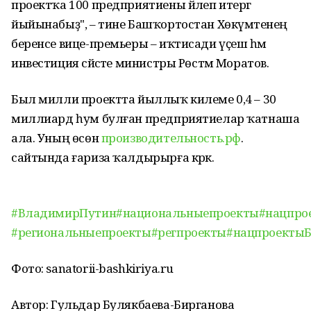
проектҡа 100 предприятиены йәлеп итергә
йыйынабыҙ", – тине Башҡортостан Хөкүмәтенең
беренсе вице-премьеры – иҡтисади үҫеш һәм
инвестиция сәйәсәте министры Рөстәм Моратов.
Был милли проектта йыллыҡ килеме 0,4 – 30
миллиард һум булған предприятиелар ҡатнаша
ала. Уның өсөн
производительность.рф
.
сайтында ғариза ҡалдырырға кәрәк.
#ВладимирПутин
#национальныепроекты
#нацпро
#региональныепроекты
#регпроекты
#нацпроекты
Фото: sanatorii-bashkiriya.ru
Автор: Гульдар Булякбаева-Бирганова