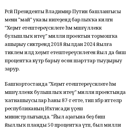
Рәсәй Президенты Владимир Путин башланғысы
менән "май" указы нигеҙендә барлыҡҡа килгән
"Хеҙмәт етештереүсәнлеге һәм мәшғүллеккә
булышлыҡ итеү" милли проектын тормошҡа
ашырыу сиктәрендә 2018 йылдан 2024 йылға
тиклем илдә хеҙмәт етештереүсәнлеген йыл да биш
процентҡа күтәрә барыу өсөн шарттар тыуҙырыу
зарур.
Башҡортостанда "Хеҙмәт етештереүсәнлеге һәм
мәшғүллеккә булышлыҡ итеү" милли проектында
ҡатнашыусылар һаны 87-гә етте, тип хәбәр иттеләр
республиканың Иҡтисади үҫеш
министрлығында. "Йыл аҙағына беҙ биш
йыллыҡ планды 50 процентҡа үтәп, был милли