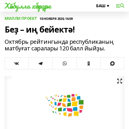
Хәйбулла хәбәрҙәре
МИЛЛИ ПРОЕКТ
10 НОЯБРЯ 2020, 16:09
Беҙ – иң бейектә!
Октябрь рейтингында республиканың
матбуғат саралары 120 балл йыйҙы.