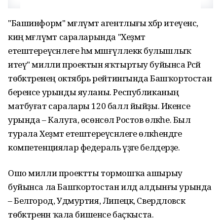
"Башинформ" мәғлүмәт агентлығы хәбәр итеүенсә,
киң мәғлүмәт сараларында "Хеҙмәт
етештереүсәнлеге һәм мәшғүллеккә булышлыҡ
итеү" милли проектын яҡтыртыу буйынса Рәсәй
төбәктәренең октябрь рейтингында Башҡортостан
беренсе урынды яуланы. Республиканың
матбуғат саралары 120 балл йыйҙы. Икенсе
урында – Калуга, өсөнсөлә Ростов өлкәһе. Был
турала Хеҙмәт етештереүсәнлеге өлкәһендәге
компетенциялар федераль үҙәге белдерҙе.
Ошо милли проектты тормошҡа ашырыу
буйынса ла Башҡортостан илдә алдынғы урында
– Белгород, Удмуртия, Липецк, Свердловск
төбәктәренән ҡала бишенсе баҫҡыста.