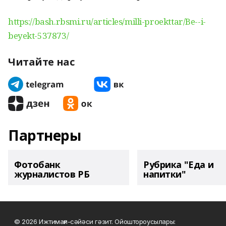
https://bash.rbsmi.ru/articles/milli-proekttar/Be--i-
beyekt-537873/
Читайте нас
Партнеры
Фотобанк
Рубрика "Еда и
журналистов РБ
напитки"
© 2026 Ижтимағи-сәйәси гәзит. Ойоштороусылары: