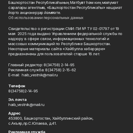
Башҡортостан Республикаһының Матбуғат һәм киң мәғлүмәт
саралары агентлығы, «Башҡортостан Республикаһы» нәшриәт
йорто акционерҙар йәмғиәте.
Об использовании персональных данных
Свидетельство о регистрации СМИ: ПИ № ТУ 02-01797 от 19
мая 2025 года выдано Управлением федеральной службы по
надзору в сфере связи, информационных технологий и
массовых коммуникаций по Республике Башкортостан.
Некоторые материалы сайта «Хәйбулла хәбәрҙәре»
предназначены для пользователей старше 16 лет.
Главный редактор: 8(34758) 2-14-95
Рекламная служба: 8(34758) 2-15-62
Е-mаil: haib_vestnik@mail.ru
Телефон
8(34758)2-14-95
Эл. почта
haib_vestnik@mail.ru
Адрес
453800, Башкортостан, Хайбуллинский район,
с.Акъяр,пр.С.Юлаева, д.41.
Рекламная служба