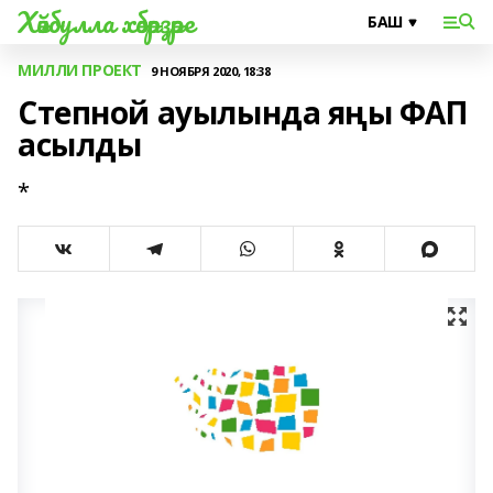
Хәйбулла хәбәрҙәре
МИЛЛИ ПРОЕКТ
9 НОЯБРЯ 2020, 18:38
Степной ауылында яңы ФАП
асылды
*