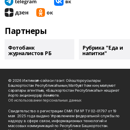
Партнеры
Фотобанк
Рубрика "Еда и
журналистов РБ
напитки"
© 2026 Ижтимағи-сәйәси гәзит. Ойоштороусылары:
Башҡортостан Республикаһының Матбуғат һәм киң мәғлүмәт
саралары агентлығы, «Башҡортостан Республикаһы» нәшриәт
йорто акционерҙар йәмғиәте.
Об использовании персональных данных
Свидетельство о регистрации СМИ: ПИ № ТУ 02-01797 от 19
мая 2025 года выдано Управлением федеральной службы по
надзору в сфере связи, информационных технологий и
массовых коммуникаций по Республике Башкортостан.