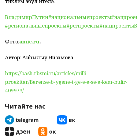
тиклем ҡабул ителә.
ВладимирПутин
#национальныепроекты
#нацпрое
#региональныепроекты
#регпроекты
#нацпроекты
Фото:
amic.ru
.
Автор: Айһылыу Низамова
https://bash.rbsmi.ru/articles/milli-
proekttar/Berense-b-ygene-t-ge-e-e-se-e-kem-bulir-
409973/
Читайте нас