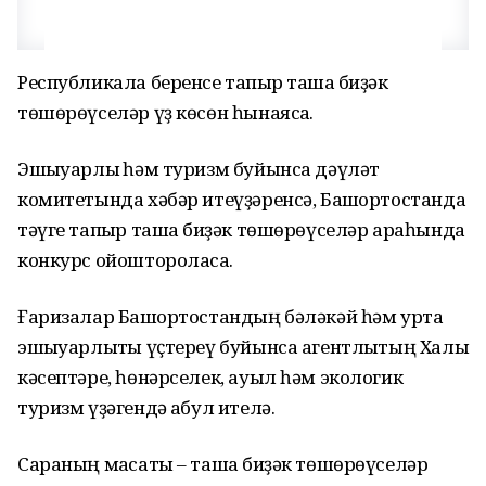
Республикала беренсе тапҡыр ташҡа биҙәк
төшөрөүселәр үҙ көсөн һынаясаҡ.
Эшҡыуарлыҡ һәм туризм буйынса дәүләт
комитетында хәбәр итеүҙәренсә, Башҡортостанда
тәүге тапҡыр ташҡа биҙәк төшөрөүселәр араһында
конкурс ойоштороласаҡ.
Ғаризалар Башҡортостандың бәләкәй һәм урта
эшҡыуарлыҡты үҫтереү буйынса агентлыҡтың Халыҡ
кәсептәре, һөнәрселек, ауыл һәм экологик
туризм үҙәгендә ҡабул ителә.
Сараның маҡсаты – ташҡа биҙәк төшөрөүселәр