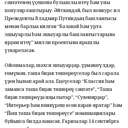
сәнғәтенең үҫешенә булышлыҡ итеү һәм уны
популярлаштырыу. Әйткәндәй, был конкурс ил
Президенты Владмир Путиндың башланғысы
менән барлыҡҡа килгән “Бәләкәй һәм урта
эшҡыуарлыҡ һәм эшҡыуарлыҡ башланғыстарына
ярҙам итеү” милли проектына ярашлы
үткәреләсәк.
Ойошмалар, шәхси эшҡыуарҙар, үҙмәшғүлдәр,
ғөмүмән, ташҡа биҙәк төшөрөүселәр был сарала
үҙен һынап ҡарай ала. Еңеүселәр “Классик һәм
заманса ташҡа биҙәк төшөрөү сәнғәте”, “Ташҡа
биҙәк төшөрөүҙә яңылыҡтар”, “Сувенирҙар”,
“Интерьер һәм көнкүреш өсөн кәрәк-яраҡтар” һәм
“Йәш ташҡа биҙәк төшөрөүсе” номинациялары
буйынса билдәләнәсәк. Ғаризалар 14 сентябргә