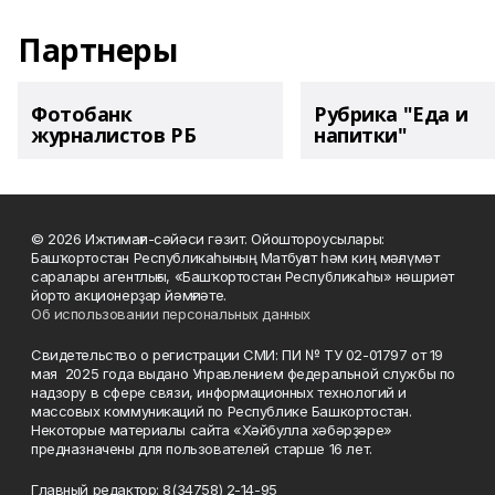
Партнеры
Фотобанк
Рубрика "Еда и
журналистов РБ
напитки"
© 2026 Ижтимағи-сәйәси гәзит. Ойоштороусылары:
Башҡортостан Республикаһының Матбуғат һәм киң мәғлүмәт
саралары агентлығы, «Башҡортостан Республикаһы» нәшриәт
йорто акционерҙар йәмғиәте.
Об использовании персональных данных
Свидетельство о регистрации СМИ: ПИ № ТУ 02-01797 от 19
мая 2025 года выдано Управлением федеральной службы по
надзору в сфере связи, информационных технологий и
массовых коммуникаций по Республике Башкортостан.
Некоторые материалы сайта «Хәйбулла хәбәрҙәре»
предназначены для пользователей старше 16 лет.
Главный редактор: 8(34758) 2-14-95