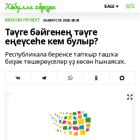
Хәйбулла хәбәрҙәре
МИЛЛИ ПРОЕКТ
20 АВГУСТА 2020, 08:38
Тәүге бәйгенең тәүге
еңеүсеһе кем булыр?
Республикала беренсе тапҡыр ташҡа
биҙәк төшөрөүселәр үҙ көсөн һынаясаҡ.