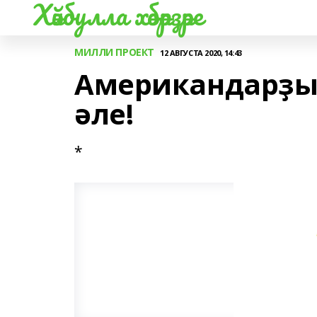
Хәйбулла хәбәрҙәре
МИЛЛИ ПРОЕКТ
12 АВГУСТА 2020, 14:43
Американдарҙы 
әле!
*