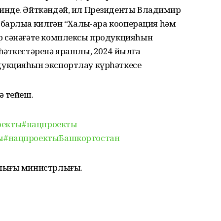
инде. Әйткәндәй, ил Президенты Владимир
арлыҡҡа килгән “Халыҡ-ара кооперация һәм
р сәнәғәте комплексы продукцияһын
һәткестәренә ярашлы, 2024 йылға
укцияһын экспортлау күрһәткесе
ә тейеш.
оекты
#нацпроекты
ы
#нацпроектыБашкортостан
алығы министрлығы.