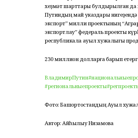
хеҙмәт шарттары булдырылған да 
Путиндың май указдары нигеҙендә б
экспорт” милли проектының “Агра
экспортлау” федераль проекты күр
республикала ауыл хужалығы прод
230 миллион долларға барып етерг
ВладимирПутин
#национальныепр
#региональныепроекты
#регпроект
Фото: Башҡортостандың Ауыл хуж
Автор: Айһылыу Низамова