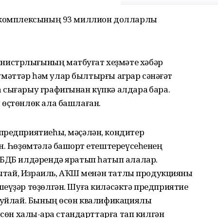
т комплексының 93 миллион долларлыҡ
нистрлығының матбуғат хеҙмәте хәбәр
ғлүмәттәр һәм улар былтырғы аграр сәнәғәт
 сығарыу графигынан күпкә алдараҡ бара.
 өҫтөнлөк ала башлаған.
предприятиеһы, мәҫәлән, кондитер
н. Һөҙөмтәлә башҡорт етештереүсеһенең
 БДБ илдәрендә яратып һатып алалар.
 Ҡытай, Израиль, АҠШ менән татлы продукцияны
шеүҙәр төҙөлгән. Шуға киләсәктә предприятие
ә уйлай. Бының өсөн квалификациялы
өсөн халыҡ-ара стандарттарға тап килгән