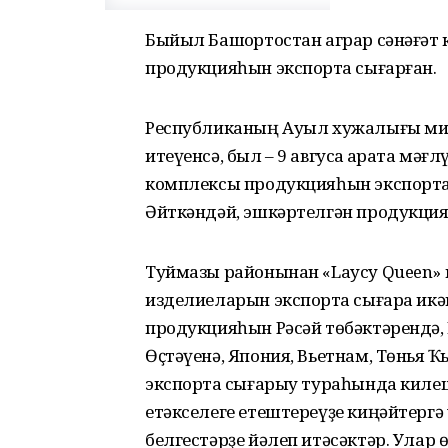
Быйыл Башҡортостан аграр сәнәғә
продукцияһын экспортҡа сығарған.
Республиканың Ауыл хужалығы ми
итеүенсә, был – 9 авгусҡа ҡарата мә
комплексы продукцияһын экспортҡа
Әйткәндәй, эшкәртелгән продукция
Туймазы районынан «Laycy Queen» 
изделиеларын экспортҡа сығара икә
продукцияһын Рәсәй төбәктәрендә,
Өҫтәүенә, Япония, Вьетнам, Төньяҡ
экспортҡа сығарыу тураһында киле
етәкселеге етештереүҙе киңәйтерг
белгестәрҙе йәлеп итәсәктәр. Улар 