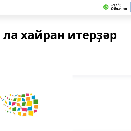
+17 °С
Облачно
ла хайран итерҙәр