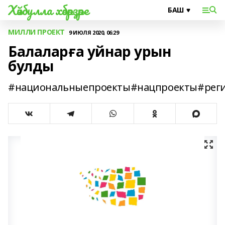
Хәйбулла хәбәрҙәре
МИЛЛИ ПРОЕКТ
9 ИЮЛЯ 2020, 06:29
Балаларға уйнар урын
булды
#национальныепроекты#нацпроекты#реги