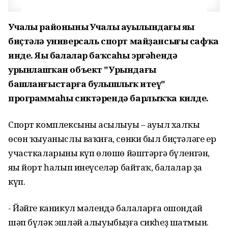
Учалы районының Учалы ауылындағы яңы
биҫтәлә универсаль спорт майҙансығы сафҡа
инде. Яңы балалар баҡсаһы эргәһендә
урынлашҡан объект "Урындағы
башланғыстарға булышлыҡ итеү"
программаһы сиктәрендә барлыҡҡа килде.
Спорт комплексының асылыуы – ауыл халҡы
өсөн ҡыуаныслы ваҡиға, сөнки был биҫтәләге ер
участкаларының күп өлөшө йәштәргә бүленгән,
яңы йорт һалып инеүселәр байтаҡ, балалар ҙа
күп.
- Йәйге каникул мәлендә балаларға ошондай
шәп бүләк эшләй алыуыбыҙға сикһеҙ шатмын.