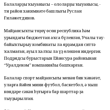
Балаларҙың ҡыуанысы – ололарҙың ҡыуанысы, -
ти район хакимиәте башлығы Руслан
Ғиләжетдинов.
Майҙансыҡты төҙөү өсөн республика һәм
урындағы бюджеттан аҡса бүленгән, Учалы тау-
байыҡтырыу комбинаты ла ярҙамдан ситтә
ҡалмаған, ауыл халҡы ла үҙ өлөшөн индергән.
Подрядсы бурыстарын Ейәнсура районынан
“Уралдеком” компанияһы башҡарған.
Балалар спорт майҙансығы менән бик ҡәнәғәт,
уларға йәйен мини-футбол, баскетбол, ә ҡыш
көндәре сәкән һуғырға бар шарттар ҙа
тыуҙырылған.