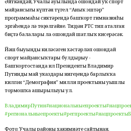
Әйткәндәй, Учалы ауылында ошондай уҡ спорт
майҙансығы күптән түгел “Аныҡ эштәр”
программаһы сиктәрендә башҡорт гимназияһы
эргәһендә лә төҙөлгәйне. Тиҙҙән РТС тип аталған
биҫтә балалары ла ошондай шатлыҡ кисерәсәк.
Йәш быуындың киләсәген хәстәрләп ошондай
спорт майҙансыҡтары булдырыу -
Башҡортостанда ил Президенты Владимир
Путиндың май указдары нигеҙендә барлыҡҡа
килгән “Демография” милли проектының уңышлы
тормошҡа ашырылыуы ул.
ВладимирПутин
#национальныепроекты
#нацпрое
#региональныепроекты
#регпроекты
#нацпроекты
Фото: Учалы районы хакимиәте сайтынан.