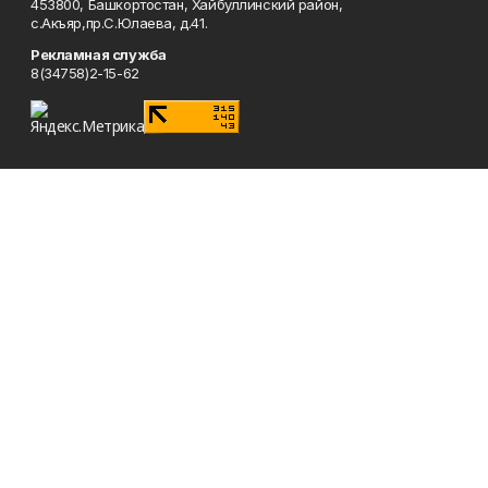
453800, Башкортостан, Хайбуллинский район,
с.Акъяр,пр.С.Юлаева, д.41.
Рекламная служба
8(34758)2-15-62