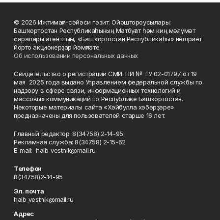
© 2026 Ижтимағи-сәйәси гәзит. Ойоштороусылары:
Башҡортостан Республикаһының Матбуғат һәм киң мәғлүмәт
саралары агентлығы, «Башҡортостан Республикаһы» нәшриәт
йорто акционерҙар йәмғиәте.
Об использовании персональных данных
Свидетельство о регистрации СМИ: ПИ № ТУ 02-01797 от 19
мая 2025 года выдано Управлением федеральной службы по
надзору в сфере связи, информационных технологий и
массовых коммуникаций по Республике Башкортостан.
Некоторые материалы сайта «Хәйбулла хәбәрҙәре»
предназначены для пользователей старше 16 лет.
Главный редактор: 8(34758) 2-14-95
Рекламная служба: 8(34758) 2-15-62
Е-mаil: haib_vestnik@mail.ru
Телефон
8(34758)2-14-95
Эл. почта
haib_vestnik@mail.ru
Адрес