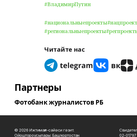
#ВладимирПутин
#национальныепроекты
#нацпроек
#региональныепроекты
#регпроект
Читайте нас
Партнеры
Фотобанк журналистов РБ
© 2026 Ижтимағи-сәйәси гәзит.
Свидетел
Ойоштороусылары: Башҡортостан
02-01797