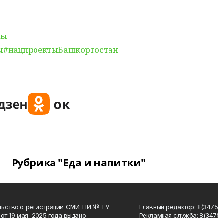
ты
ы
#нацпроектыБашкортостан
Рубрика "Еда и напитки"
ьство о регистрации СМИ: ПИ № ТУ
Главный редактор: 8(3475
 от 19 мая 2025 года выдано
Рекламная служба: 8(3475