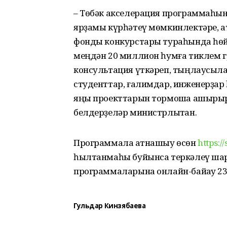
– Төбәк акселерация программаһы
ярҙамы күрһәтеү мөмкинлектәре, а
фонды конкурстары тураһында һөйл
меңдән 20 миллион һумға тиклем гр
консультация үткәреп, тыңлаусыла
студенттар, ғалимдар, инженерҙар 
яңы проекттарын тормошҡа ашырырға
белдерҙеләр министрлыҡтан.
Программала ҡатнашыу өсөн
https:/
һылтанмаһы буйынса теркәлеү шарт
программаларына онлайн-байҡау 23 
Гульдар Кинзябаева