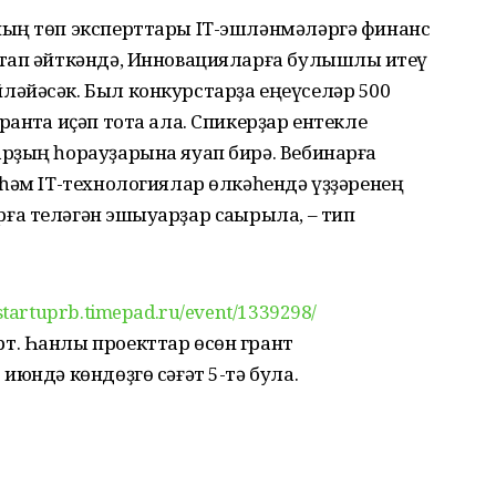
ның төп эксперттары IT-эшләнмәләргә финанс
тап әйткәндә, Инновацияларға булышлыҡ итеү
әйәсәк. Был конкурстарҙа еңеүселәр 500
антҡа иҫәп тота ала. Спикерҙар ентекле
рҙың һорауҙарына яуап бирә. Вебинарға
һәм IT-технологиялар өлкәһендә үҙҙәренең
 теләгән эшҡыуарҙар саҡырыла, – тип
/startuprb.timepad.ru/event/1339298/
. Һанлы проекттар өсөн грант
июндә көндөҙгө сәғәт 5-тә була.