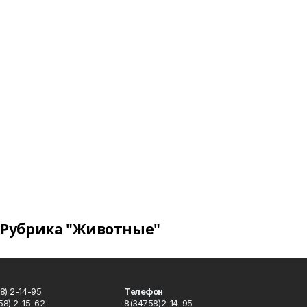
Рубрика "Животные"
8) 2-14-95
Телефон
8) 2-15-62
8(34758)2-14-95