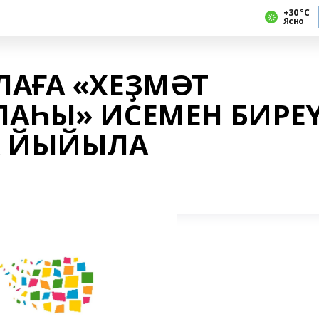
+30 °С
Ясно
ЛАҒА «ХЕҘМӘТ
ЛАҺЫ» ИСЕМЕН БИРЕ
А ЙЫЙЫЛА