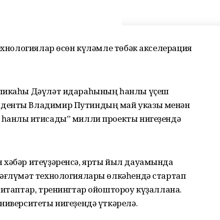
технологиялар өсөн күләмле төбәк акселерация
бликаһы Дәүләт идараһының һанлы үҫеш
иденты Владимир Путиндың май указы менән
һанлы иҡтисады” милли проекты нигеҙендә
 хәбәр итеүҙәренсә, ярты йыл дауамында
мәғлүмәт технологиялары өлкәһендә стартап
митаптар, тренингтар ойоштороу күҙаллана.
ниверситеты нигеҙендә үткәрелә.