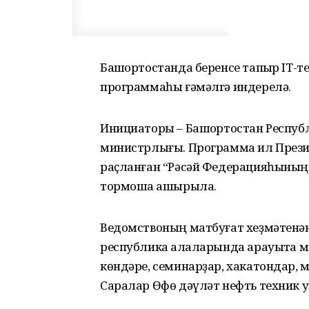
Башҡортостанда беренсе тапҡыр IT-
программаһы ғәмәлгә индерелә.
Инициаторы – Башҡортостан Респу
министрлығы. Программа ил През
раҫланған “Рәсәй Федерацияһының 
тормошҡа ашырыла.
Ведомствоның матбуғат хеҙмәтенән
республика ҡалаларында арауыҡта 
көндәре, семинарҙар, хакатондар, 
Саралар Өфө дәүләт нефть техник у