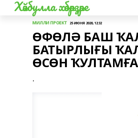
Хәйбулла хәбәрҙәре
МИЛЛИ ПРОЕКТ
25 ИЮНЯ 2020, 12:32
ӨФӨЛӘ БАШ ҠА
БАТЫРЛЫҒЫ ҠА
ӨСӨН ҠУЛТАМҒ
.