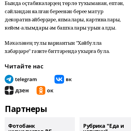
Бында оҫтабикәләрҙең төрлө туҡыманан, ептән,
сәйләндән яһалған береһенән-береһе матур
декоратив әйберҙәре, япмалары, картиналары,
кейем-һалымдары һәм башҡалары урын алды.
Мәҡәләнең тулы вариантын "Хәйбулла
хәбәрҙәре" гәзите биттәрендә уҡырға була.
Читайте нас
Партнеры
Фотобанк
Рубрика "Еда и