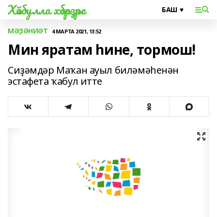
Хәйбулла хәбәрҙәре
МӘҘӘНИӘТ
4 МАРТА 2021, 13:52
Мин яратам һине, тормош!
Сиҙәмдәр Маҡан ауыл биләмәһенән
эстафета ҡабул итте