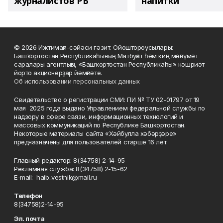
журналистов РБ
напитки"
© 2026 Ижтимағи-сәйәси гәзит. Ойоштороусылары:
Башҡортостан Республикаһының Матбуғат һәм киң мәғлүмәт
саралары агентлығы, «Башҡортостан Республикаһы» нәшриәт
йорто акционерҙар йәмғиәте.
Об использовании персональных данных
Свидетельство о регистрации СМИ: ПИ № ТУ 02-01797 от 19
мая 2025 года выдано Управлением федеральной службы по
надзору в сфере связи, информационных технологий и
массовых коммуникаций по Республике Башкортостан.
Некоторые материалы сайта «Хәйбулла хәбәрҙәре»
предназначены для пользователей старше 16 лет.
Главный редактор: 8(34758) 2-14-95
Рекламная служба: 8(34758) 2-15-62
Е-mаil: haib_vestnik@mail.ru
Телефон
8(34758)2-14-95
Эл. почта