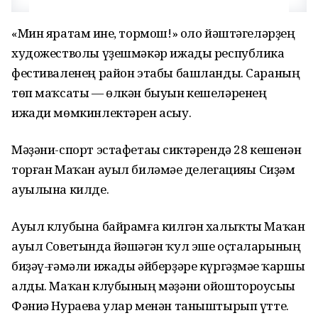
«Мин яратам һине, тормош!» оло йәштәгеләрҙең
художестволы үҙешмәкәр ижады республика
фестиваленең район этабы башланды. Сараның
төп маҡсаты — өлкән быуын кешеләренең
ижади мөмкинлектәрен асыу.
Мәҙәни-спорт эстафетаһы сиктәрендә 28 кешенән
торған Маҡан ауыл биләмәһе делегацияһы Сиҙәм
ауылына килде.
Ауыл клубына байрамға килгән халыҡты Маҡан
ауыл Советында йәшәгән ҡул эше оҫталарының
биҙәү-ғәмәли ижады әйберҙәре күргәҙмәһе ҡаршы
алды. Маҡан клубының мәҙәни ойоштороусыһы
Фәниә Нураева улар менән таныштырып үтте.