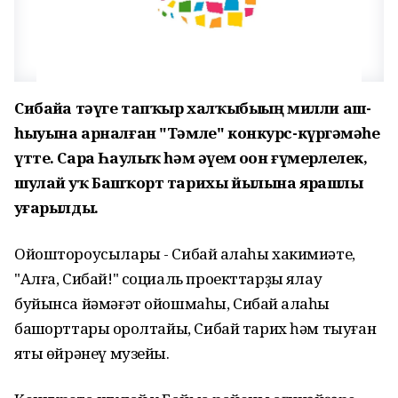
Сибайҙа тәүге тапҡыр халҡыбыҙҙың милли аш-
һыуына арналған "Тәмле" конкурс-күргәҙмәһе
үтте. Сара Һаулыҡ һәм әүҙем оҙон ғүмерлелек,
шулай уҡ Башҡорт тарихы йылына ярашлы
уҙғарылды.
Ойоштороусылары - Сибай ҡалаһы хакимиәте,
"Алға, Сибай!" социаль проекттарҙы яҡлау
буйынса йәмәғәт ойошмаһы, Сибай ҡалаһы
башҡорттары ҡоролтайы, Сибай тарих һәм тыуған
яҡты өйрәнеү музейы.