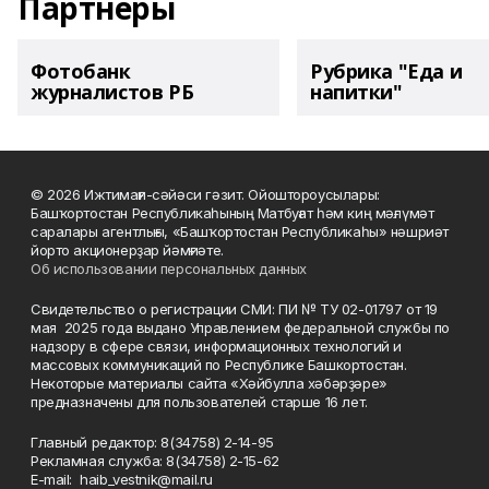
Партнеры
Фотобанк
Рубрика "Еда и
журналистов РБ
напитки"
© 2026 Ижтимағи-сәйәси гәзит. Ойоштороусылары:
Башҡортостан Республикаһының Матбуғат һәм киң мәғлүмәт
саралары агентлығы, «Башҡортостан Республикаһы» нәшриәт
йорто акционерҙар йәмғиәте.
Об использовании персональных данных
Свидетельство о регистрации СМИ: ПИ № ТУ 02-01797 от 19
мая 2025 года выдано Управлением федеральной службы по
надзору в сфере связи, информационных технологий и
массовых коммуникаций по Республике Башкортостан.
Некоторые материалы сайта «Хәйбулла хәбәрҙәре»
предназначены для пользователей старше 16 лет.
Главный редактор: 8(34758) 2-14-95
Рекламная служба: 8(34758) 2-15-62
Е-mаil: haib_vestnik@mail.ru