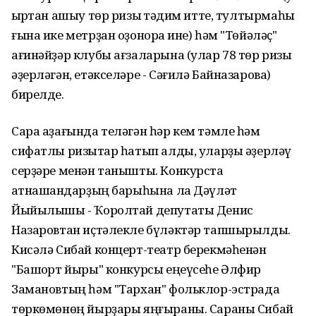
ҡырҡтан ашыу төр ризыҡ тәҡдим итте, тултырмаһы
ғына ике метрҙан оҙонораҡ ине) һәм "Төйәләҫ"
ағинәйҙәр клубы ағзаларына (улар 78 төр ризыҡ
әҙерләгән, етәкселәре - Сәғилә Байназарова)
бирелде.
Сара аҙағында теләгән һәр кем тәмле һәм
сифатлы ризыҡтар һатып алды, уларҙы әҙерләү
серҙәре менән танышты. Конкурста
ҡатнашҡандарҙың барыһына ла Дәүләт
Йыйылышы - Ҡоролтай депутаты Денис
Назаровтан иҫтәлекле бүләктәр тапшырылды.
Кисәлә Сибай концерт-театр берекмәһенән
"Башҡорт йыры" конкурсы еңеүсеһе Әлфир
Замановтың һәм "Тархан" фольклор-эстрада
төркөмөнөң йырҙары яңғыраны. Сараны Сибай