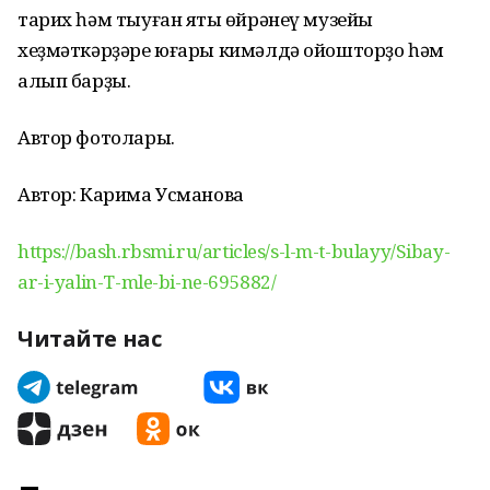
тарих һәм тыуған яҡты өйрәнеү музейы
хеҙмәткәрҙәре юғары кимәлдә ойошторҙо һәм
алып барҙы.
Автор фотолары.
Автор: Карима Усманова
https://bash.rbsmi.ru/articles/s-l-m-t-bulayy/Sibay-
ar-i-yalin-T-mle-bi-ne-695882/
Читайте нас