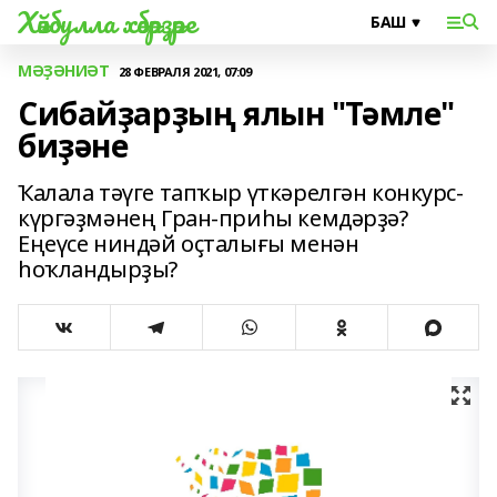
Хәйбулла хәбәрҙәре
МӘҘӘНИӘТ
28 ФЕВРАЛЯ 2021, 07:09
Сибайҙарҙың ялын "Тәмле"
биҙәне
Ҡалала тәүге тапҡыр үткәрелгән конкурс-
күргәҙмәнең Гран-приһы кемдәрҙә?
Еңеүсе ниндәй оҫталығы менән
һоҡландырҙы?