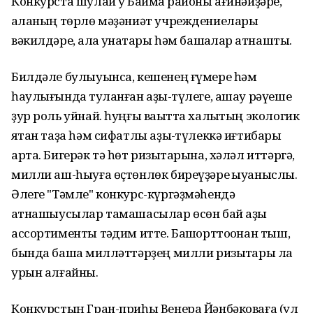
Конкурста шулай уҡ Баймаҡ районы ағинәйҙәре,
ҡаланың төрлө мәҙәниәт учреждениелары
вәкилдәре, ҡала ҡунаҡтары һәм башҡалар ҡатнашты.
Билдәле булыуынса, кешенең ғүмере һәм
һаулығында туҡланған аҙыҡ-түлеге, ашау рәүеше
ҙур роль уйнай. һуңғы ваҡытта халыҡтың экологик
яҡтан таҙа һәм сифатлы аҙыҡ-түлеккә иғтибары
арта. Бигерәк тә һөт ризыҡтарына, хәләл иттәргә,
милли аш-һыуға өҫтөнлөк биреүҙәре ҡыуаныслы.
Әлеге "Тәмле" конкурс-күргәҙмәһендә
ҡатнашыусылар тамашасылар өсөн бай аҙыҡ
ассортименты тәҡдим итте. Башҡорттоҡонан тыш,
бында башҡа милләттәрҙең милли ризыҡтары ла
урын алғайны.
Конкурстың Гран-приһы Венера Йәнбәковаға (ул