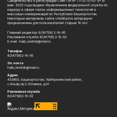
Свидетельство о регистрации СМИ: ПИ № ТУ 02-01797 от 19
мая 2025 года выдано Управлением федеральной службы по
надзору в сфере связи, информационных технологий и
массовых коммуникаций по Республике Башкортостан.
Некоторые материалы сайта «Хәйбулла хәбәрҙәре»
предназначены для пользователей старше 16 лет.
Главный редактор: 8(34758) 2-14-95
Рекламная служба: 8(34758) 2-15-62
Е-mаil: haib_vestnik@mail.ru
Телефон
8(34758)2-14-95
Эл. почта
haib_vestnik@mail.ru
Адрес
453800, Башкортостан, Хайбуллинский район,
с.Акъяр,пр.С.Юлаева, д.41.
Рекламная служба
8(34758)2-15-62