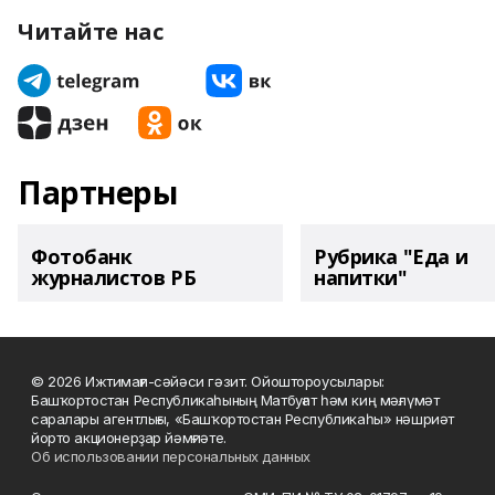
Читайте нас
Партнеры
Фотобанк
Рубрика "Еда и
журналистов РБ
напитки"
© 2026 Ижтимағи-сәйәси гәзит. Ойоштороусылары:
Башҡортостан Республикаһының Матбуғат һәм киң мәғлүмәт
саралары агентлығы, «Башҡортостан Республикаһы» нәшриәт
йорто акционерҙар йәмғиәте.
Об использовании персональных данных