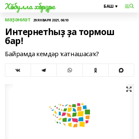
Хәйбулла хәбәрҙәре
МӘҘӘНИӘТ
29 ЯНВАРЯ 2021, 06:10
Интернетһыҙ ҙа тормош
бар!
Байрамда кемдәр ҡатнашасаҡ?