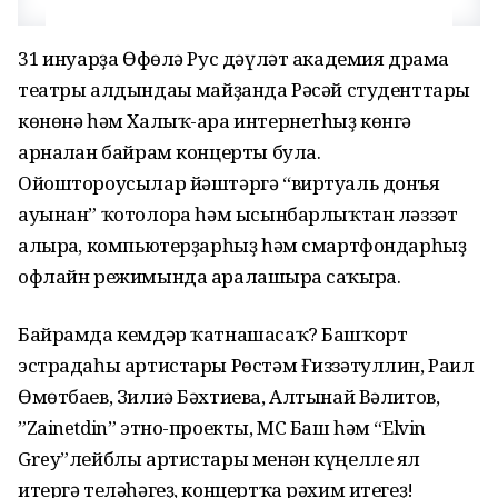
31 ғинуарҙа Өфөлә Рус дәүләт академия драма
театры алдындағы майҙанда Рәсәй студенттары
көнөнә һәм Халыҡ-ара интернетһыҙ көнгә
арналған байрам концерты була.
Ойоштороусылар йәштәргә “виртуаль донъя
ауынан” ҡотолорға һәм ысынбарлыҡтан ләззәт
алырға, компьютерҙарһыҙ һәм смартфондарһыҙ
офлайн режимында аралашырға саҡыра.
Байрамда кемдәр ҡатнашасаҡ? Башҡорт
эстрадаһы артистары Рөстәм Ғиззәтуллин, Раил
Өмөтбаев, Зилиә Бәхтиева, Алтынай Вәлитов,
”Zainetdin” этно-проекты, МС Баш һәм “Elvin
Grey”лейблы артистары менән күңелле ял
итергә теләһәгеҙ, концертҡа рәхим итегеҙ!