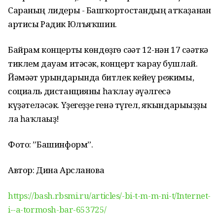
Сараның лидеры - Башҡортостандың атҡаҙанған
артисы Радик Юлъяҡшин.
Байрам концерты көндөҙгө сәғәт 12-нән 17 сәғәткә
тиклем дауам итәсәк, концерт ҡарау бушлай.
Йәмәғәт урындарында битлек кейеү режимы,
социаль дистанцияны һаҡлау әүәлгесә
күҙәтеләсәк. Үҙегеҙҙе генә түгел, яҡындарығыҙҙы
ла һаҡлағыҙ!
Фото: ”Башинформ”.
Автор: Дина Арсланова
https://bash.rbsmi.ru/articles/-bi-t-m-m-ni-t/Internet-
i--a-tormosh-bar-653725/